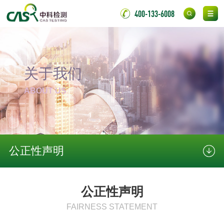
工程测量
轨道交通变形监测
400-133-6008
海洋测绘
基准网监测
摄影测量与遥感
关于我们
ABOUT US
环保工程
VOCs废气治理
废气处理工程
废水处理工程
固废处理工程
公正性声明
综合利用工程
工业废盐的处理和
公正性声明
利用
土壤污染检测
FAIRNESS STATEMENT