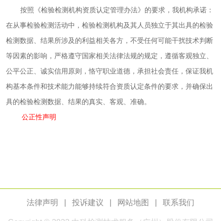
按照《检验检测机构资质认定管理办法》的要求，我机构承诺：
在从事检验检测活动中，检验检测机构及其人员独立于其出具的检验
橡塑
检测数据、结果所涉及的利益相关各方，不受任何可能干扰技术判断
等因素的影响，严格遵守国家相关法律法规的规定，遵循客观独立、
塑胶跑道检测
可降解塑料检测
公平公正、诚实信用原则，恪守职业道德，承担社会责任，保证我机
塑料检测
橡胶检测
构基本条件和技术能力能够持续符合资质认定条件的要求，并确保出
具的检验检测数据、结果的真实、客观、准确。
避孕套树脂检测
防水湿透薄膜材料
公正性声明
检测
脲醛树脂检测
涂料
涂料检测
防水涂料检测
法律声明
|
投诉建议
|
网站地图
|
联系我们