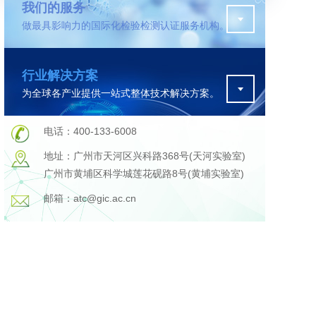
我们的服务
做最具影响力的国际化检验检测认证服务机构。
污水检测
行业解决方案
证
排污许可证办理
为全球各产业提供一站式整体技术解决方案。
查
更多
在线咨询
电话：400-133-6008
地址：广州市天河区兴科路368号(天河实验室)
广州市黄埔区科学城莲花砚路8号(黄埔实验室)
轨道交通变形监测
邮箱：atc@gic.ac.cn
遥感
更多
程
固废处理工程