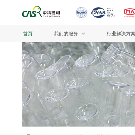
首页
我们的服务
行业解决方
生态环保
检测服务
工业材料
行业
污水检测
美妆消毒
INDU
废气检测
石油化工
为全
轻工产品
评估调查
整体
制药医疗
电子电气
耕地质量
建筑材料
场地调查