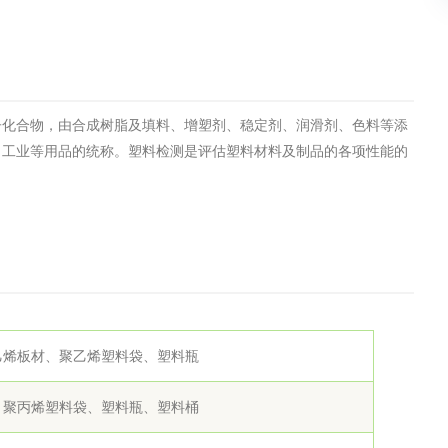
土壤污染检测
评价
水土保持监测
绿色产品认
子化合物，由合成树脂及填料、增塑剂、稳定剂、润滑剂、色料等添
审核
环境风险评价
矿山场地调
、工业等用品的统称。塑料检测是评估塑料材料及制品的各项性能的
在线咨询
系统
不动产测绘
工程测量
基准网监测
摄影测量与
乙烯板材、聚乙烯塑料袋、塑料瓶
、聚丙烯塑料袋、塑料瓶、塑料桶
气治理
废气处理工程
废水处理工