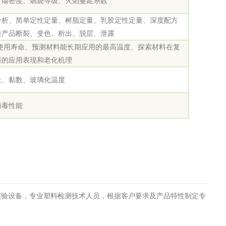
、烟密度、燃烧等级、火焰蔓延系数
分析、简单定性定量、树脂定量、乳胶定性定量、深度配方
质产品断裂、变色、析出、脱层、泄露
使用寿命、预测材料能长期应用的最高温度、探索材料在复
料的应用表现和老化机理
量、黏数、玻璃化温度
病毒性能
实验设备，专业塑料检测技术人员，根据客户要求及产品特性制定专