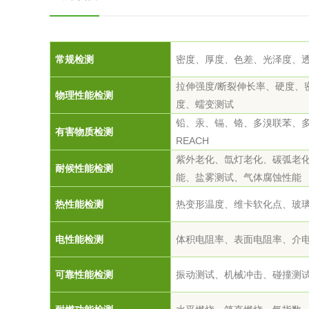
常规检测
密度、厚度、色差、光泽度、
拉伸强度/断裂伸长率、硬度、
物理性能检测
度、蠕变测试
铅、汞、镉、铬、多溴联苯、多
有害物质检测
REACH
紫外老化、氙灯老化、碳弧老
耐候性能检测
能、盐雾测试、气体腐蚀性能
热性能
检测
热变形温度、维卡软化点、玻
电性能
检测
体积电阻率、表面电阻率、介
可靠性能
检测
振动测试、机械冲击、碰撞测