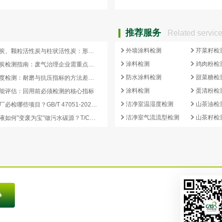
推荐服务
Related servic
外墙涂料检测
芹菜籽检
蜂窝活性炭、颗粒活性炭与柱状活性炭：形态差异与检测重点对照
涂料检测
鸡肉粉检
蜂窝活性炭检测指南：废气治理企业需重点关注的5项核心指标
防水涂料检测
甜菜糖检
活性炭强度检测：耐磨与抗压指标的方法差异及验收意义
涂料检测
蛋清粉检
能评估：回用前必须检测的核心指标
洁净室温湿度检测
山茶油检
再生炭出厂必检哪些项目？GB/T 47051-2026 再生活性炭检测清单这样列
洁净室气流流型检测
山茶籽检
副产浓缩液如何"变废为宝"做污水碳源？T/CCEIA 0006-2026 核心解读