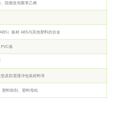
烯、阻燃发泡聚苯乙烯
工程
工业废盐的处理和利用
土壤污染检
ABS）板材 ABS与其他塑料的合金
PVC条
材
鞋垫及防震缓冲包装材料等
、塑料助剂、塑料母粒