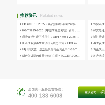
推荐资讯
Related news
GB 4806.16-2025《食品接触用硅橡胶材料及制品》标准解析
HG/T 3925-2026《甲基苯并三氮唑》发布，2026 年 12 月 1 日起实施
哪些废活性炭不准再生？GB/T 47051-2026 划定的禁止再生红线
废活性炭热再生全流程合规怎么管？GB/T 47051-2026 从分类到出厂检测
再生炭性
8月1日实施！废活性炭热再生怎么干？GB/T 47051-2026 八步程序这样落地
副产型碳源的质量"暗礁"在哪？T/CCEIA 0006-2026 重金属与 COD 合规红线
全国统一服务监督热线：
在线咨询
400-133-6008