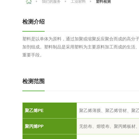
我们的服务
工业材料
塑料检测
农副产品
咨询服务
质量鉴定
检测介绍
卫生评价
绿色工厂
塑料是以单体为原料，通过加聚或缩聚反应聚合而成的高分
专项服务
清洁生产
加剂组成。塑料制品是采用塑料为主要原料加工而成的生活
新能源
重要手段。
测绘测量
综合检测
检测范围
地理信息
海洋测绘
聚乙烯PE
聚乙烯薄膜、聚乙烯管材、聚
环保工程
聚丙烯PP
无纺布、熔喷布、聚丙烯板材
VOCs废