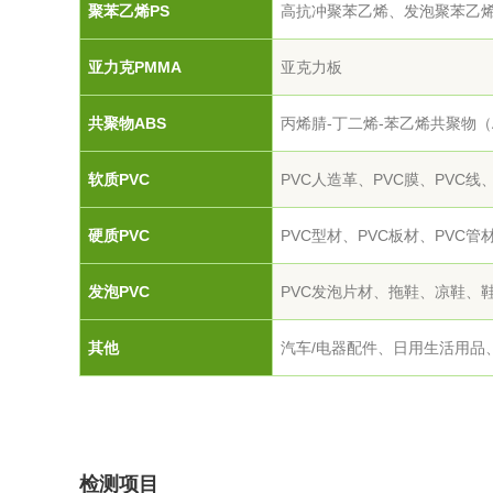
聚苯乙烯PS
高抗冲聚苯乙烯、发泡聚苯乙
综合利用
亚力克PMMA
亚克力板
共聚物ABS
丙烯腈-丁二烯-苯乙烯共聚物（
软质PVC
PVC人造革、PVC膜、PVC线、
硬质PVC
PVC型材、PVC板材、PVC管
发泡PVC
PVC发泡片材、拖鞋、凉鞋、
其他
汽车/电器配件、日用生活用品
检测项目