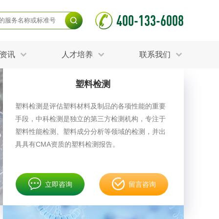
400-133-6008
资讯
人才培养
联系我们
塑料检测
毒杀灭试验
食品接触材料检测
光伏检测
塑料检测是评估塑料材料及制品的各项性能的重要
测
声环境与振动检测
手段，中科检测是独立的第三方检测机构，专注于
护产品检测
可靠性测试
更多
塑料性能检测、塑料成分分析等领域的检测，并出
分分析化验
食品安全检测
具具有CMA资质的塑料检测报告。
毒有害检测
洁净度检测
动场地检测
化妆品检测
立即咨询
留言咨询
水产品检测
水资源检测
别
危废鉴定
射卫生检测
毒理检测
调查
更多