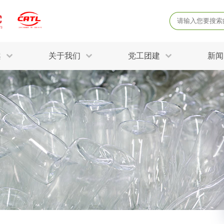
案
关于我们
党工团建
新闻
产品质量鉴定
病
解决方案
三废监测
电磁辐射检
固废危废鉴定
防
STRY SOLUTIONS
二噁英检测
土壤检测
土壤场地调查
成
球各产业提供一站式
生态环境检测
有
技术解决方案。
消毒检测备案
运
空气净化检测
涉
评价
矿山资源调查
危险废物鉴
公共卫生检测
放
环境风险评估
农用地土壤