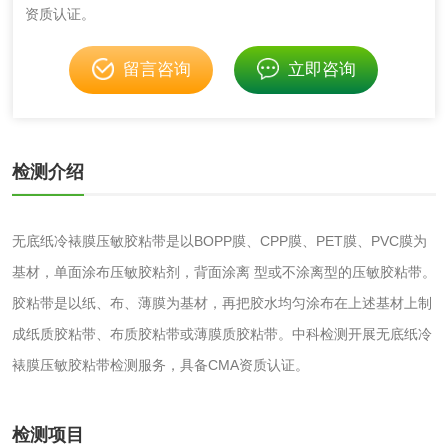
资质认证。
消毒产品
留言咨询
立即咨询
成分分析配方研发
驱蚊检测
防霉检测
霉菌污染分析
检测介绍
消毒产品备案
防螨除螨检测
无底纸冷裱膜压敏胶粘带是以BOPP膜、CPP膜、PET膜、PVC膜为
基材，单面涂布压敏胶粘剂，背面涂离 型或不涂离型的压敏胶粘带。
微生物检测
胶粘带是以纸、布、薄膜为基材，再把胶水均匀涂布在上述基材上制
成纸质胶粘带、布质胶粘带或薄膜质胶粘带。中科检测开展无底纸冷
化妆品
裱膜压敏胶粘带检测服务，具备CMA资质认证。
化妆品毒理试验
化妆品毒理测试
检测项目