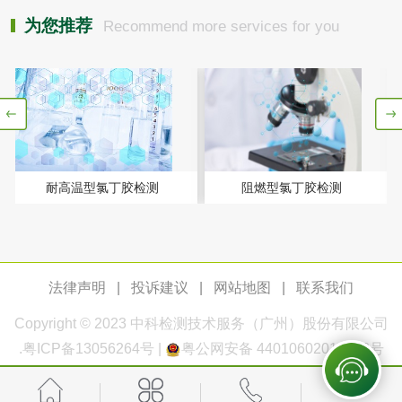
脱硫脱硝活性炭检
煤质活性炭检测
为您推荐
Recommend more services for you
测
电厂水处理活性炭
木质活性炭检测
检测
木质净水用活性炭
检测
农药肥料
耐高温型氯丁胶检测
阻燃型氯丁胶检测
肥料检测
微生物肥料检测
化肥检测
微生物菌剂检测
法律声明
|
投诉建议
|
网站地图
|
联系我们
有机肥检测
钾肥检测
Copyright © 2023
中科检测
技术服务（广州）股份有限公司
.
粤ICP备13056264号
|
粤公网安备 44010602011168号
磷酸肥料检测