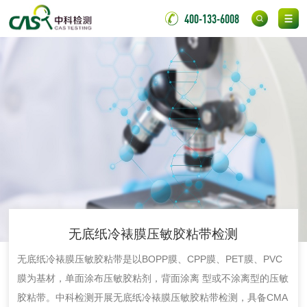
金属
400-133-6008
金属材料质量检测
金属硬度测试
金属材料检测
喷嘴检测
保险柜检测
气弹簧检测
伸缩警棍检测
非金属材料
脱硫石膏检测
镀膜抗菌玻璃检测
无底纸冷裱膜压敏胶粘带检测
无底纸冷裱膜压敏胶粘带是以BOPP膜、CPP膜、PET膜、PVC
光触媒检测
膜为基材，单面涂布压敏胶粘剂，背面涂离 型或不涂离型的压敏
胶粘带。中科检测开展无底纸冷裱膜压敏胶粘带检测，具备CMA