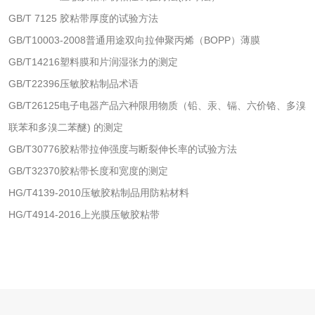
GB/T 7125 胶粘带厚度的试验方法
GB/T10003-2008普通用途双向拉伸聚丙烯（BOPP）薄膜
水处理剂
GB/T14216塑料膜和片润湿张力的测定
水处理药剂检测
聚丙烯酰胺检测
GB/T22396压敏胶粘制品术语
GB/T26125电子电器产品六种限用物质（铅、汞、镉、六价铬、多溴
工业乳状氢氧化钙
铝酸钙检测
联苯和多溴二苯醚) 的测定
检测
GB/T30776胶粘带拉伸强度与断裂伸长率的试验方法
三氯异氰尿酸检测
磷酸二氢铵检测
GB/T32370胶粘带长度和宽度的测定
HG/T4139-2010压敏胶粘制品用防粘材料
碳酸钙检测
HG/T4914-2016上光膜压敏胶粘带
活性炭
活性炭检测
煤质颗粒活性炭检
测