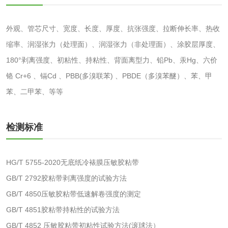
化妆品眼刺激试验
化妆品皮肤刺激试
验
外观、管芯尺寸、宽度、长度、厚度、抗张强度、拉断伸长率、热收
化妆品急性经口毒
化妆品皮肤变态反
缩率、润湿张力（处理面）、润湿张力（非处理面）、涂胶层厚度、
性试验
应试验
皮肤光变态反应试
180°剥离强度、初粘性、持粘性、背面离型力、铅Pb、汞Hg、六价
铬 Cr+6 、镉Cd 、PBB(多溴联苯) 、PBDE（多溴苯醚）、苯、甲
验
日化产品
苯、二甲苯、等等
洗衣液检测
洗涤剂检测
检测标准
花露水检测
蚊香液检测
HG/T 5755-2020无底纸冷裱膜压敏胶粘带
清洗剂检测
日化产品毒理检测
GB/T 2792胶粘带剥离强度的试验方法
GB/T 4850压敏胶粘带低速解卷强度的测定
洗手液检测
GB/T 4851胶粘带持粘性的试验方法
GB/T 4852 压敏胶粘带初粘性试验方法(滚球法）