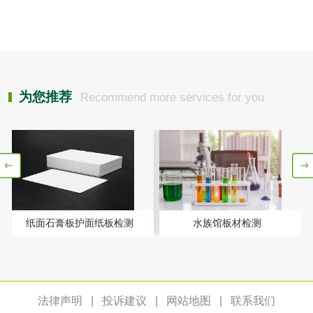
保险柜检测
气弹簧检测
伸缩警棍检测
为您推荐
Recommend more services for you
非金属材料
脱硫石膏检测
镀膜抗菌玻璃检测
光触媒检测
纸面石膏板护面纸板检测
水族馆板材检测
消毒产品
法律声明
|
投诉建议
|
网站地图
|
联系我们
成分分析配方研发
驱蚊检测