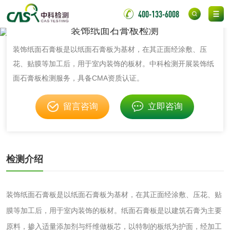
400-133-6008
橡塑
装饰纸面石膏板检测
装饰纸面石膏板是以纸面石膏板为基材，在其正面经涂敷、压
塑胶跑道检测
可降解塑料检测
花、贴膜等加工后，用于室内装饰的板材。中科检测开展装饰纸
面石膏板检测服务，具备CMA资质认证。
塑料检测
橡胶检测
留言咨询
立即咨询
避孕套树脂检测
防水湿透薄膜材料
检测
脲醛树脂检测
检测介绍
涂料
装饰纸面石膏板是以纸面石膏板为基材，在其正面经涂敷、压花、贴
涂料检测
防水涂料检测
膜等加工后，用于室内装饰的板材。纸面石膏板是以建筑石膏为主要
外墙涂料检测
涂料检测
原料，掺入适量添加剂与纤维做板芯，以特制的板纸为护面，经加工