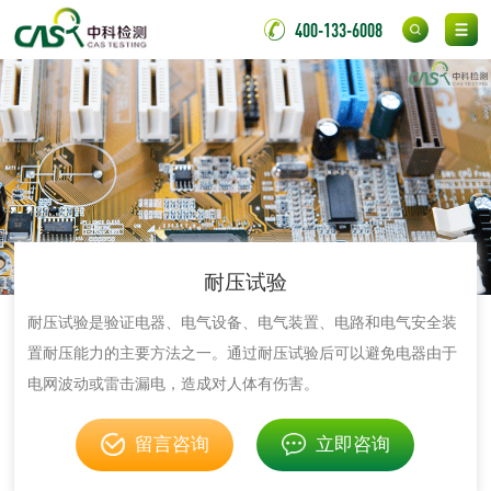
测
无底纸冷裱膜压敏
BOPP压敏胶粘带检
400-133-6008
胶粘带检测
测
室温固化（硫化）
氟硅密封胶检测
金属
金属材料质量检测
金属硬度测试
金属材料检测
喷嘴检测
耐压试验
耐压试验是验证电器、电气设备、电气装置、电路和电气安全装
保险柜检测
气弹簧检测
置耐压能力的主要方法之一。通过耐压试验后可以避免电器由于
电网波动或雷击漏电，造成对人体有伤害。
伸缩警棍检测
留言咨询
立即咨询
非金属材料