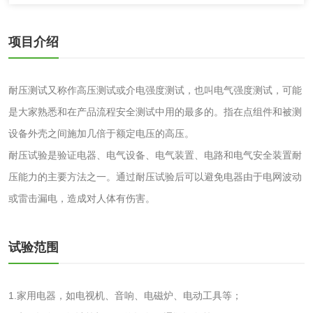
脱硫石膏检测
镀膜抗菌玻璃检测
项目介绍
光触媒检测
耐压测试又称作高压测试或介电强度测试，也叫电气强度测试，可能
是大家熟悉和在产品流程安全测试中用的最多的。指在点组件和被测
设备外壳之间施加几倍于额定电压的高压。
消毒产品
耐压试验是验证电器、电气设备、电气装置、电路和电气安全装置耐
成分分析配方研发
驱蚊检测
压能力的主要方法之一。通过耐压试验后可以避免电器由于电网波动
或雷击漏电，造成对人体有伤害。
防霉检测
霉菌污染分析
试验范围
消毒产品备案
防螨除螨检测
微生物检测
1.家用电器，如电视机、音响、电磁炉、电动工具等；