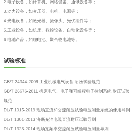
2.电子设备，如计算机、网络设备、通讯设备等；
化妆品
3.动力设备，如变压器、电机、电源等；
4.光电设备，如激光器、摄像头、光伏组件等；
化妆品毒理试验
化妆品毒理测试
5.工业设备，如机床、数控设备、自动化设备等；
6.电池产品，如锂电池、聚合物电池等。
化妆品眼刺激试验
化妆品皮肤刺激试
验
试验标准
化妆品急性经口毒
化妆品皮肤变态反
性试验
应试验
皮肤光变态反应试
GB/T 24344-2009 工业机械电气设备 耐压试验规范
验
GB/T 26676-2011 机床电气、电子和可编程电子控制系统 耐压试验
日化产品
规范
DL/T 1015-2019 现场直流和交流耐压试验电压测量系统的使用导则
洗衣液检测
洗涤剂检测
DL/T 1301-2013 海底充油电缆直流耐压试验导则
DL/T 1323-2014 现场宽频率交流耐压试验电压测量导则
花露水检测
蚊香液检测