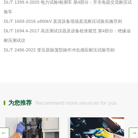
DL/T 1399.4-2020 电力试验/检测车 第4部分：开关电器交流耐压试
清洗剂检测
日化产品毒理检测
验车
DL/T 1669-2016 ±800kV 直流设备现场直流耐压试验实施导则
洗手液检测
DL/T 1694.4-2017 高压测试仪器及设备校准规范 第4部分：绝缘油
耐压测试仪
DL/T 2486-2022 变压器振荡型操作冲击感应耐压试验导则
水处理剂
水处理药剂检测
聚丙烯酰胺检测
工业乳状氢氧化钙
铝酸钙检测
为您推荐
Recommend more services for you
检测
三氯异氰尿酸检测
磷酸二氢铵检测
碳酸钙检测