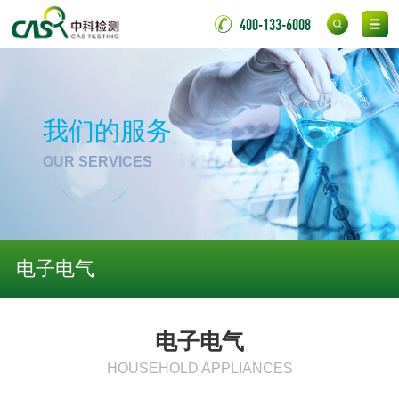
氟硅密封胶检测
400-133-6008
金属
金属材料质量检测
金属硬度测试
我们的服务
金属材料检测
喷嘴检测
OUR SERVICES
保险柜检测
气弹簧检测
伸缩警棍检测
电子电气
非金属材料
脱硫石膏检测
镀膜抗菌玻璃检测
电子电气
HOUSEHOLD APPLIANCES
光触媒检测