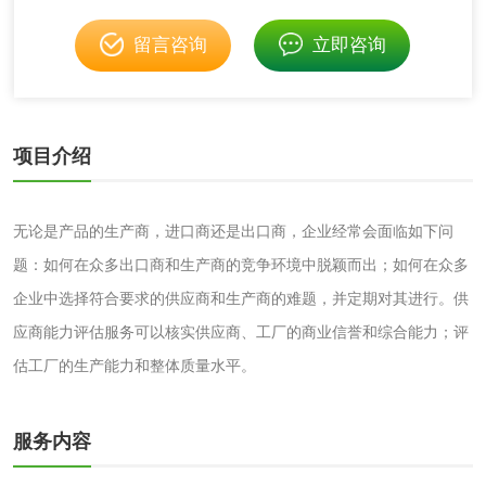
留言咨询
立即咨询
消毒产品
成分分析配方研发
驱蚊检测
项目介绍
防霉检测
霉菌污染分析
无论是产品的生产商，进口商还是出口商，企业经常会面临如下问
消毒产品备案
防螨除螨检测
题：如何在众多出口商和生产商的竞争环境中脱颖而出；如何在众多
微生物检测
企业中选择符合要求的供应商和生产商的难题，并定期对其进行。供
应商能力评估服务可以核实供应商、工厂的商业信誉和综合能力；评
化妆品
估工厂的生产能力和整体质量水平。
化妆品毒理试验
化妆品毒理测试
服务内容
化妆品眼刺激试验
化妆品皮肤刺激试