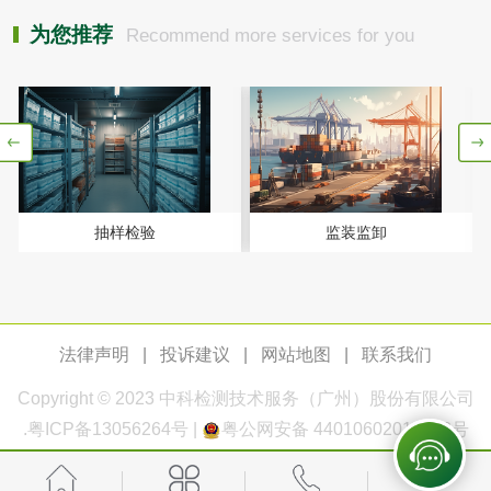
脱硫脱硝活性炭检
煤质活性炭检测
为您推荐
Recommend more services for you
测
电厂水处理活性炭
木质活性炭检测
检测
木质净水用活性炭
检测
农药肥料
抽样检验
监装监卸
肥料检测
微生物肥料检测
化肥检测
微生物菌剂检测
法律声明
|
投诉建议
|
网站地图
|
联系我们
有机肥检测
钾肥检测
Copyright © 2023
中科检测
技术服务（广州）股份有限公司
.
粤ICP备13056264号
|
粤公网安备 44010602011168号
磷酸肥料检测