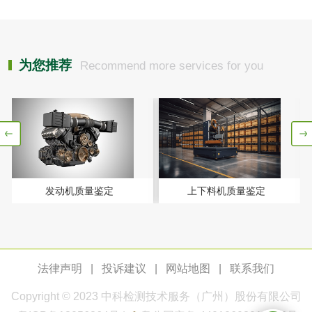
检测
木质净水用活性炭
为您推荐
Recommend more services for you
检测
农药肥料
肥料检测
微生物肥料检测
化肥检测
微生物菌剂检测
发动机质量鉴定
上下料机质量鉴定
有机肥检测
钾肥检测
磷酸肥料检测
法律声明
|
投诉建议
|
网站地图
|
联系我们
化工试剂
Copyright © 2023
中科检测
技术服务（广州）股份有限公司