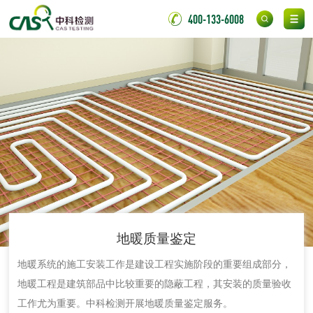
400-133-6008
金属材料检测
喷嘴检测
保险柜检测
气弹簧检测
伸缩警棍检测
非金属材料
脱硫石膏检测
镀膜抗菌玻璃检测
光触媒检测
地暖质量鉴定
地暖系统的施工安装工作是建设工程实施阶段的重要组成部分，
地暖工程是建筑部品中比较重要的隐蔽工程，其安装的质量验收
工作尤为重要。中科检测开展地暖质量鉴定服务。
消毒产品