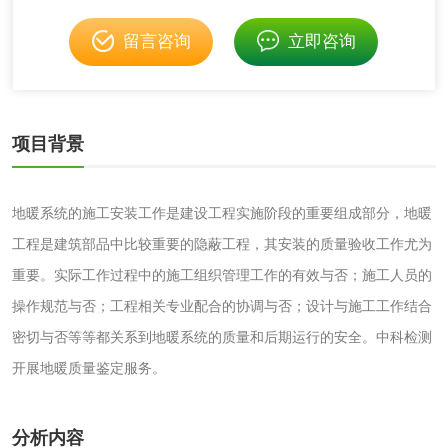
留言咨询
立即咨询
成分分析配方研发
驱蚊检测
防霉检测
霉菌污染分析
项目背景
消毒产品备案
防螨除螨检测
微生物检测
地暖系统的施工安装工作是建设工程实施阶段的重要组成部分，地暖
工程是建筑部品中比较重要的隐蔽工程，其安装的质量验收工作尤为
化妆品
重要。实际工作过程中的施工组织管理工作的有效与否；施工人员的
操作规范与否；工程相关专业配合的协调与否；设计与施工工作结合
化妆品毒理试验
化妆品毒理测试
密切与否等等都关系到地暖系统的质量和后期运行的安全。中科检测
开展地暖质量鉴定服务。
化妆品眼刺激试验
化妆品皮肤刺激试
验
分析内容
化妆品急性经口毒
化妆品皮肤变态反