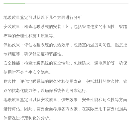
性试验
应试验
皮肤光变态反应试
地暖质量鉴定可以从以下几个方面进行分析：
验
安装质量：检查地暖系统的安装工艺，包括管道连接的牢固性、管路
日化产品
布局的合理性和施工质量等。
供热效果：评估地暖系统的供热效果，包括室内温度均匀性、温度控
洗衣液检测
洗涤剂检测
制精度等，确保舒适度和节能性。
安全性能：检查地暖系统的安全性能，包括防火、漏电保护等，确保
花露水检测
蚊香液检测
使用时不会产生安全隐患。
清洗剂检测
日化产品毒理检测
耐久性：评估地暖系统的耐久性和使用寿命，包括材料的耐久性、管
路的抗老化能力等，以确保系统长期可靠运行。
洗手液检测
地暖质量鉴定可以从安装质量、供热效果、安全性能和耐久性等方面
进行评估。因此，需要全面考虑各方因素，在实际应用中需要根据具
体情况进行定制化的分析。
水处理剂