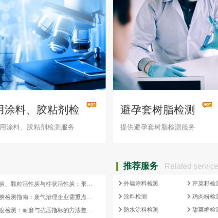
用涂料、胶粘剂检
避孕套树脂检测
用涂料、胶粘剂检测服务
提供避孕套树脂检测服务
推荐服务
Related servic
外墙涂料检测
芹菜籽检
蜂窝活性炭、颗粒活性炭与柱状活性炭：形态差异与检测重点对照
涂料检测
鸡肉粉检
蜂窝活性炭检测指南：废气治理企业需重点关注的5项核心指标
防水涂料检测
甜菜糖检
活性炭强度检测：耐磨与抗压指标的方法差异及验收意义