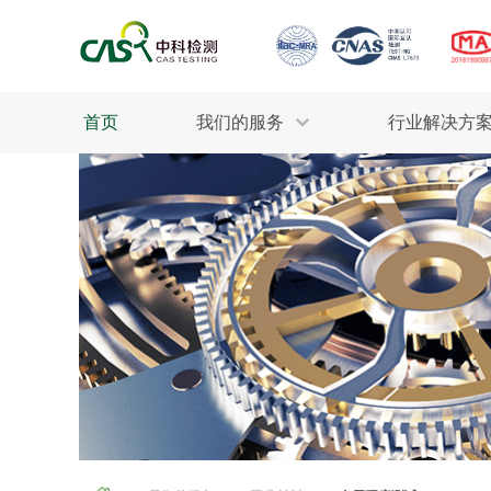
首页
我们的服务
行业解决方
生态环保
检测服务
工业材料
行业
污水检测
美妆消毒
INDU
废气检测
石油化工
为全
轻工产品
评估调查
整体
制药医疗
电子电气
耕地质量
建筑材料
场地调查