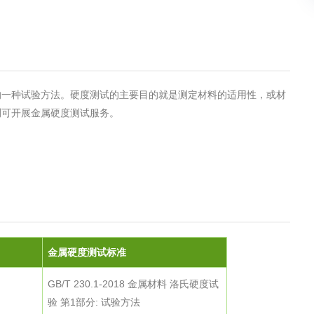
土壤污染检测
评价
水土保持监测
绿色产品认
的一种试验方法。硬度测试的主要目的就是测定材料的适用性，或材
审核
环境风险评价
矿山场地调
在线咨询
测可开展金属硬度测试服务。
系统
不动产测绘
工程测量
基准网监测
摄影测量与
金属硬度测试标准
GB/T 230.1-2018 金属材料 洛氏硬度试
验 第1部分: 试验方法
气治理
废气处理工程
废水处理工