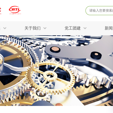
案
关于我们
党工团建
新闻
产品质量鉴定
病
解决方案
三废监测
电磁辐射检
固废危废鉴定
防
STRY SOLUTIONS
二噁英检测
土壤检测
土壤场地调查
成
球各产业提供一站式
生态环境检测
有
技术解决方案。
消毒检测备案
运
空气净化检测
涉
评价
矿山资源调查
危险废物鉴
公共卫生检测
放
环境风险评估
农用地土壤