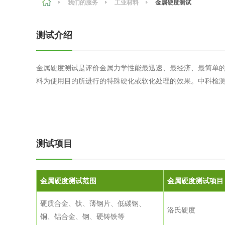
我们的服务
工业材料
金属硬度测试
农副产品
咨询服务
质量鉴定
测试介绍
卫生评价
绿色工厂
专项服务
金属硬度测试是评价金属力学性能最迅速、最经济、最简单
清洁生产
料为使用目的所进行的特殊硬化或软化处理的效果。中科检
新能源
测绘测量
综合检测
地理信息
测试项目
海洋测绘
金属硬度测试范围
金属硬度测试项目
环保工程
硬质合金、钛、薄钢片、低碳钢、
洛氏硬度
铜、铝合金、钢、硬铸铁等
VOCs废