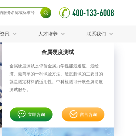
400-133-6008
资讯
人才培养
联系我们
金属硬度测试
毒杀灭试验
食品接触材料检测
光伏检测
金属硬度测试是评价金属力学性能最迅速、最经
测
声环境与振动检测
济、最简单的一种试验方法。硬度测试的主要目的
护产品检测
可靠性测试
更多
就是测定材料的适用性。中科检测可开展金属硬度
分分析化验
食品安全检测
测试服务。
毒有害检测
洁净度检测
动场地检测
化妆品检测
立即咨询
留言咨询
水产品检测
水资源检测
别
危废鉴定
射卫生检测
毒理检测
调查
更多