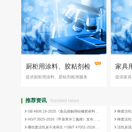
厨柜用涂料、胶粘剂检
家具
测
测
提供厨柜用涂料、胶粘剂检测服务
提供家具
推荐资讯
Related news
GB 4806.16-2025《食品接触用硅橡胶材料及制品》标准解析
HG/T 3925-2026《甲基苯并三氮唑》发布，2026 年 12 月 1 日起实施
哪些废活性炭不准再生？GB/T 47051-2026 划定的禁止再生红线