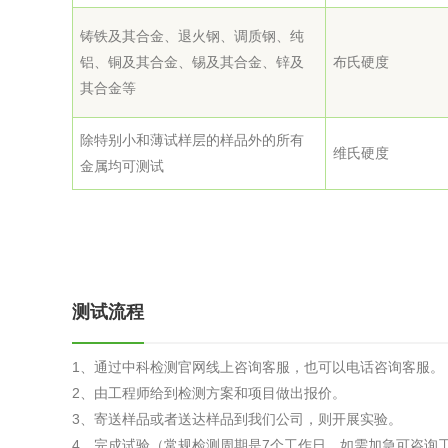
综合利用
铸铁及其合金、退火钢、调质钢、纯
铝、铜及其合金、锡及其合金、锌及
布氏硬度
其合金等
除特别小和薄试样层的样品外的所有
维氏硬度
金属均可测试
测试流程
1、通过中科检测官网线上咨询客服，也可以电话咨询客服。
2、由工程师给到检测方案和项目做出报价。
3、寄送样品或者送达样品到我们公司，则开展实验。
4、完成试验（常规检测周期是7个工作日，如需加急可咨询