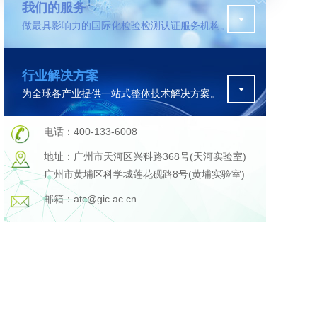
我们的服务
做最具影响力的国际化检验检测认证服务机构。
污水检测
行业解决方案
证
排污许可证办理
为全球各产业提供一站式整体技术解决方案。
查
更多
在线咨询
电话：400-133-6008
地址：广州市天河区兴科路368号(天河实验室)
广州市黄埔区科学城莲花砚路8号(黄埔实验室)
轨道交通变形监测
邮箱：atc@gic.ac.cn
遥感
更多
程
固废处理工程