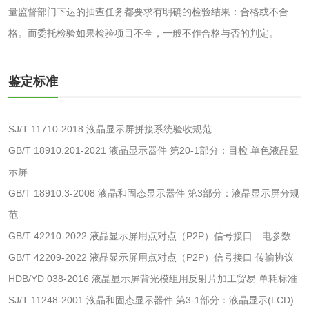
量监督部门下达的抽查任务都要求有明确的检验结果：合格或不合
活性炭
格。而委托检验如果检验项目不全，一般不作合格与否的判定。
活性炭检测
煤质颗粒活性炭检
鉴定标准
测
脱硫脱硝活性炭检
煤质活性炭检测
测
SJ/T 11710-2018 液晶显示屏拼接系统验收规范
电厂水处理活性炭
木质活性炭检测
GB/T 18910.201-2021 液晶显示器件 第20-1部分：目检 单色液晶显
检测
木质净水用活性炭
示屏
GB/T 18910.3-2008 液晶和固态显示器件 第3部分：液晶显示屏分规
检测
范
农药肥料
GB/T 42210-2022 液晶显示屏用点对点（P2P）信号接口 电参数
肥料检测
微生物肥料检测
GB/T 42209-2022 液晶显示屏用点对点（P2P）信号接口 传输协议
HDB/YD 038-2016 液晶显示屏背光模组用反射片加工贸易 单耗标准
化肥检测
微生物菌剂检测
SJ/T 11248-2001 液晶和固态显示器件 第3-1部分：液晶显示(LCD)