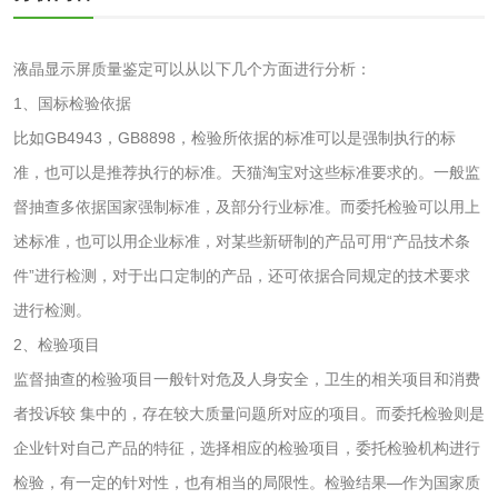
清洗剂检测
日化产品毒理检测
液晶显示屏质量鉴定可以从以下几个方面进行分析：
洗手液检测
1、国标检验依据
比如GB4943，GB8898，检验所依据的标准可以是强制执行的标
准，也可以是推荐执行的标准。天猫淘宝对这些标准要求的。一般监
督抽查多依据国家强制标准，及部分行业标准。而委托检验可以用上
水处理剂
述标准，也可以用企业标准，对某些新研制的产品可用“产品技术条
水处理药剂检测
聚丙烯酰胺检测
件”进行检测，对于出口定制的产品，还可依据合同规定的技术要求
进行检测。
工业乳状氢氧化钙
铝酸钙检测
2、检验项目
监督抽查的检验项目一般针对危及人身安全，卫生的相关项目和消费
检测
三氯异氰尿酸检测
磷酸二氢铵检测
者投诉较 集中的，存在较大质量问题所对应的项目。而委托检验则是
企业针对自己产品的特征，选择相应的检验项目，委托检验机构进行
碳酸钙检测
检验，有一定的针对性，也有相当的局限性。检验结果—作为国家质