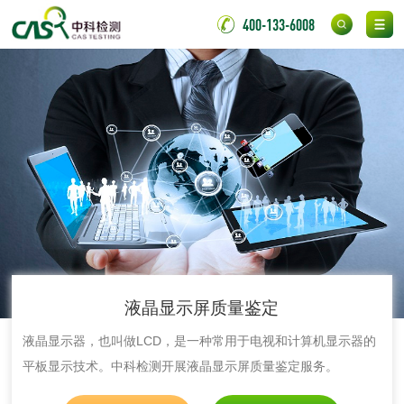
脱硫石膏检测
镀膜抗菌玻璃检测
400-133-6008
光触媒检测
消毒产品
成分分析配方研发
驱蚊检测
防霉检测
霉菌污染分析
液晶显示屏质量鉴定
消毒产品备案
防螨除螨检测
液晶显示器，也叫做LCD，是一种常用于电视和计算机显示器的
平板显示技术。中科检测开展液晶显示屏质量鉴定服务。
微生物检测