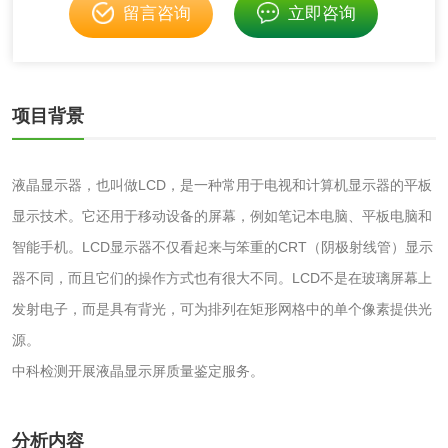
留言咨询
立即咨询
化妆品
化妆品毒理试验
化妆品毒理测试
项目背景
化妆品眼刺激试验
化妆品皮肤刺激试
验
液晶显示器，也叫做LCD，是一种常用于电视和计算机显示器的平板
化妆品急性经口毒
化妆品皮肤变态反
显示技术。它还用于移动设备的屏幕，例如笔记本电脑、平板电脑和
性试验
应试验
皮肤光变态反应试
智能手机。LCD显示器不仅看起来与笨重的CRT（阴极射线管）显示
器不同，而且它们的操作方式也有很大不同。LCD不是在玻璃屏幕上
验
日化产品
发射电子，而是具有背光，可为排列在矩形网格中的单个像素提供光
源。
洗衣液检测
洗涤剂检测
中科检测开展液晶显示屏质量鉴定服务。
花露水检测
蚊香液检测
分析内容