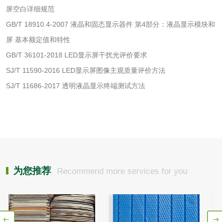
屏空白详细规范
有机肥检测
钾肥检测
GB/T 18910.4-2007 液晶和固态显示器件 第4部分：液晶显示模块和
屏 基本额定值和特性
磷酸肥料检测
GB/T 36101-2018 LED显示屏干扰光评价要求
SJ/T 11590-2016 LED显示屏图像主观质量评价方法
化工试剂
SJ/T 11686-2017 透明液晶显示终端测试方法
乳酸钠检测
消泡剂检测
化工助剂检测
涂料助剂检测
化工原料检测
化学品检测
为您推荐
Recommend more services for you
工业用氯化铵检测
颜料油墨