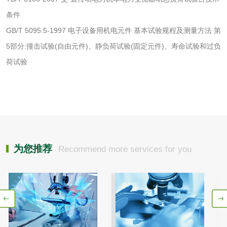
花露水检测
蚊香液检测
条件
GB/T 5095.5-1997 电子设备用机电元件 基本试验规程及测量方法 第
清洗剂检测
日化产品毒理检测
5部分:撞击试验(自由元件)、静负荷试验(固定元件)、寿命试验和过负
荷试验
洗手液检测
水处理剂
为您推荐
Recommend more services for you
水处理药剂检测
聚丙烯酰胺检测
工业乳状氢氧化钙
铝酸钙检测
检测
三氯异氰尿酸检测
磷酸二氢铵检测