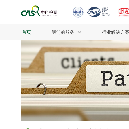
首页
我们的服务
行业解决方
生态环保
检测服务
工业材料
行业
污水检测
美妆消毒
INDU
废气检测
石油化工
为全
轻工产品
评估调查
整体
制药医疗
电子电气
耕地质量
建筑材料
场地调查