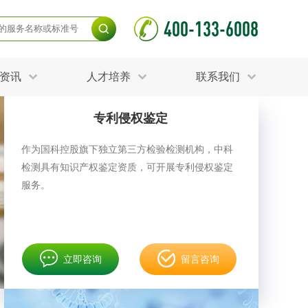
400-133-6008
资讯
人才培养
联系我们
专利侵权鉴定
毒杀灭试验
食品接触材料检测
光伏检测
作为国科控股旗下独立第三方检验检测机构，中科
测
声环境与振动检测
检测具有知识产权鉴定资质，可开展专利侵权鉴定
护产品检测
可靠性测试
更多
服务。
分分析化验
食品安全检测
毒有害检测
洁净度检测
动场地检测
化妆品检测
立即咨询
留言咨询
水产品检测
水资源检测
别
危废鉴定
射卫生检测
毒理检测
调查
更多