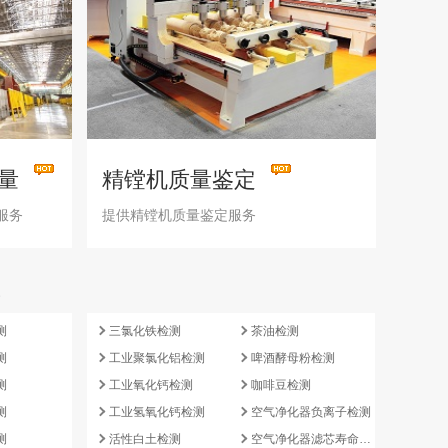
量
精镗机质量鉴定
服务
提供精镗机质量鉴定服务
e
测
三氯化铁检测
茶油检测
测
工业聚氯化铝检测
啤酒酵母粉检测
测
工业氧化钙检测
咖啡豆检测
测
工业氢氧化钙检测
空气净化器负离子检测
测
活性白土检测
空气净化器滤芯寿命检测