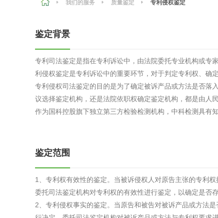
我们的服务
质量鉴定
专利侵权鉴定
农副产品
咨询服务
质量鉴定
鉴定背景
卫生评价
绿色工厂
专利司法鉴定是指在专利诉讼中，由法院委托专业机构或专
专项服务
清洁生产
利侵权鉴定是专利诉讼中的重要环节，对于判定专利权、确
新能源
专利侵权司法鉴定的目的是为了确定被诉产品或方法是否落
议选择鉴定机构，还是法院依职权确定鉴定机构，都是由人
测绘测量
综合检测
作为国科控股旗下独立第三方检验检测机构，中科检测具有
地理信息
海洋测绘
鉴定范围
1、专利权有效性的鉴定。当被诉侵权人对原告主张的专利权
环保工程
委托司法鉴定机构对专利权的有效性进行鉴定，以确定是否
2、专利侵权事实的鉴定。当原告和被告对被诉产品或方法是
VOCs废
行决定，委托司法鉴定机构对被诉产品或方法与专利权要求