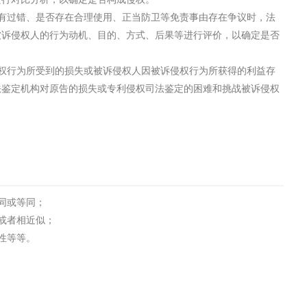
工程
工业废盐的处理和利用
土壤污染检
有过错、是否存在合理使用、正当防卫等免责事由存在争议时，法
被诉侵权人的行为动机、目的、方式、后果等进行评价，以确定是否
权行为所受到的损失或被诉侵权人因被诉侵权行为所获得的利益存
法鉴定机构对原告的损失或专利侵权司法鉴定的困难和挑战被诉侵权
同或等同；
或者相近似；
性等等。