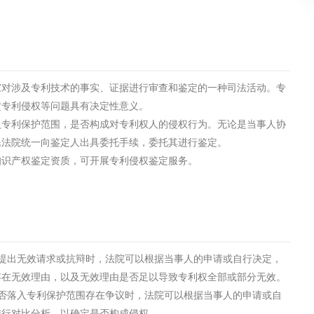
土壤污染检测
评价
水土保持监测
绿色产品认
家对涉及专利技术的事实、证据进行审查和鉴定的一种司法活动。专
审核
环境风险评价
矿山场地调
定专利侵权等问题具有决定性意义。
在线咨询
入专利保护范围，是否构成对专利权人的侵权行为。无论是当事人协
民法院统一向鉴定人出具委托手续，委托其进行鉴定。
知识产权鉴定资质，可开展专利侵权鉴定服务。
系统
不动产测绘
工程测量
基准网监测
摄影测量与
提出无效请求或抗辩时，法院可以根据当事人的申请或自行决定，
存在无效理由，以及无效理由是否足以导致专利权全部或部分无效。
否落入专利保护范围存在争议时，法院可以根据当事人的申请或自
气治理
废气处理工程
废水处理工
进行对比分析，以确定是否构成侵权。