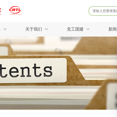
案
关于我们
党工团建
新闻
产品质量鉴定
病
解决方案
三废监测
电磁辐射检
固废危废鉴定
防
STRY SOLUTIONS
二噁英检测
土壤检测
土壤场地调查
成
球各产业提供一站式
生态环境检测
有
技术解决方案。
消毒检测备案
运
空气净化检测
涉
评价
矿山资源调查
危险废物鉴
公共卫生检测
放
环境风险评估
农用地土壤