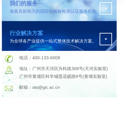
我们的服务
做最具影响力的国际化检验检测认证服务机构。
污水检测
行业解决方案
证
排污许可证办理
为全球各产业提供一站式整体技术解决方案。
查
更多
在线咨询
电话：400-133-6008
地址：广州市天河区兴科路368号(天河实验室)
广州市黄埔区科学城莲花砚路8号(黄埔实验室)
轨道交通变形监测
邮箱：atc@gic.ac.cn
遥感
更多
程
固废处理工程