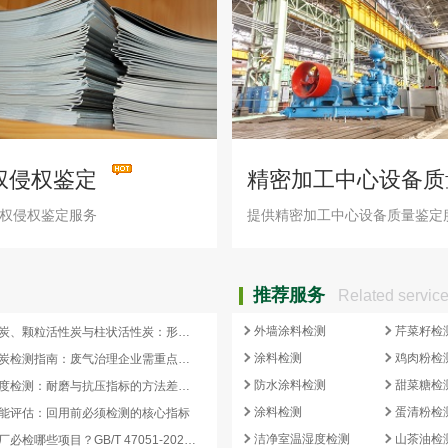
权侵权鉴定
精密加工中心设备质
鉴定
权侵权鉴定服务
提供精密加工中心设备质量鉴定
推荐服务
Related servic
外墙涂料检测
芹菜籽检
蜂窝活性炭、颗粒活性炭与柱状活性炭：形态差异与检测重点对照
涂料检测
鸡肉粉检
蜂窝活性炭检测指南：废气治理企业需重点关注的5项核心指标
防水涂料检测
甜菜糖检
活性炭强度检测：耐磨与抗压指标的方法差异及验收意义
涂料检测
蛋清粉检
能评估：回用前必须检测的核心指标
洁净室温湿度检测
山茶油检
再生炭出厂必检哪些项目？GB/T 47051-2026 再生活性炭检测清单这样列