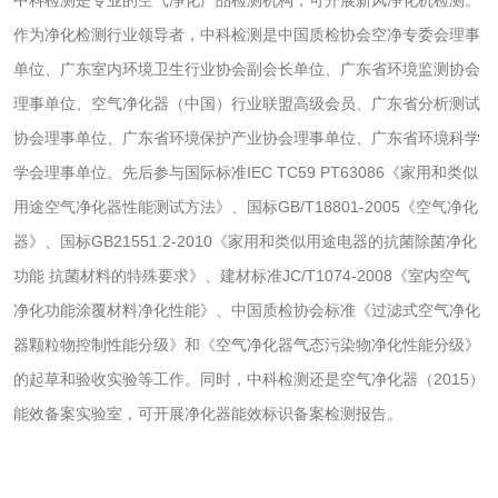
中科检测是专业的空气净化产品检测机构，可开展新风净化机检测。
乳酸钠检测
消泡剂检测
作为净化检测行业领导者，中科检测是中国质检协会空净专委会理事
化工助剂检测
涂料助剂检测
单位、广东室内环境卫生行业协会副会长单位、广东省环境监测协会
理事单位、空气净化器（中国）行业联盟高级会员、广东省分析测试
化工原料检测
化学品检测
协会理事单位、广东省环境保护产业协会理事单位、广东省环境科学
学会理事单位。先后参与国际标准IEC TC59 PT63086《家用和类似
工业用氯化铵检测
用途空气净化器性能测试方法》、国标GB/T18801-2005《空气净化
器》、国标GB21551.2-2010《家用和类似用途电器的抗菌除菌净化
颜料油墨
功能 抗菌材料的特殊要求》、建材标准JC/T1074-2008《室内空气
净化功能涂覆材料净化性能》、中国质检协会标准《过滤式空气净化
油墨检测
凹版油墨和柔印油
器颗粒物控制性能分级》和《空气净化器气态污染物净化性能分级》
墨检测
陶瓷颜料检测
油墨成分分析
的起草和验收实验等工作。同时，中科检测还是空气净化器（2015）
能效备案实验室，可开展净化器能效标识备案检测报告。
玻璃画颜料检测
儿童水粉画颜料检
测