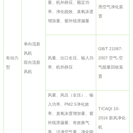
量、机外静压、额定功
用空气净化装
率、净化能效、臭氧浓度
水处理药剂检测
聚丙烯酰胺检测
置
增加量、紫外线泄漏量
工业乳状氢氧化钙
铝酸钙检测
检测
单向流新
三氯异氰尿酸检测
磷酸二氢铵检测
GB/T 21087-
风机
有动力
风量、出口全压、输入功
2007 空气
-空
双向流新
碳酸钙检测
型
率、机外静压
气能量回收装
风机
置
活性炭
风量、风压（全压）、输
活性炭检测
煤质颗粒活性炭检
入功率、PM2.5
净化效
T/CAQI 10-
测
率、臭氧浓度增加量、紫
脱硫脱硝活性炭检
煤质活性炭检测
2016 新风净化
外线泄漏量、有效换气
测
机
电厂水处理活性炭
木质活性炭检测
率、洁净空气量、净化能