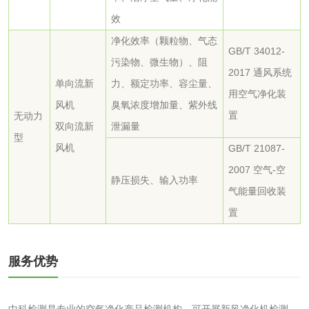
效
检测
木质净水用活性炭
净化效率（颗粒物、气态
GB/T 34012-
污染物、微生物）、阻
检测
2017 通风系统
农药肥料
单向流新
力、额定功率、容尘量、
用空气净化装
风机
臭氧浓度增加量、紫外线
肥料检测
微生物肥料检测
置
无动力
双向流新
泄漏量
型
风机
GB/T 21087-
化肥检测
微生物菌剂检测
2007 空气
-空
静压损失、输入功率
有机肥检测
钾肥检测
气能量回收装
置
磷酸肥料检测
服务优势
化工试剂