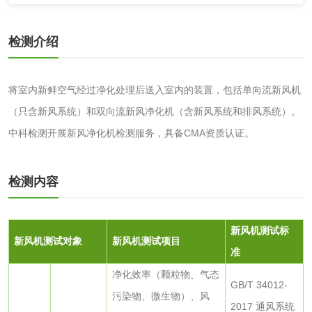
性试验
应试验
皮肤光变态反应试
检测介绍
验
日化产品
将室内新鲜空气经过净化处理后送入室内的装置，包括单向流新风机
（只含新风系统）和双向流新风净化机（含新风系统和排风系统）。
洗衣液检测
洗涤剂检测
中科检测开展新风净化机检测服务，具备CMA资质认证。
花露水检测
蚊香液检测
检测内容
清洗剂检测
日化产品毒理检测
洗手液检测
新风机
测试标
新风机
测试对象
新风机
测试项目
准
净化效率（颗粒物、气态
GB/T 34012-
污染物、微生物）、风
水处理剂
2017 通风系统