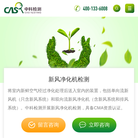
400-133-6008
成分分析配方研发
驱蚊检测
防霉检测
霉菌污染分析
消毒产品备案
防螨除螨检测
微生物检测
新风净化机检测
化妆品
将室内新鲜空气经过净化处理后送入室内的装置，包括单向流新
风机（只含新风系统）和双向流新风净化机（含新风系统和排风
化妆品毒理试验
化妆品毒理测试
系统）。中科检测开展新风净化机检测，具备CMA资质认证。
化妆品眼刺激试验
化妆品皮肤刺激试
留言咨询
立即咨询
验
化妆品急性经口毒
化妆品皮肤变态反