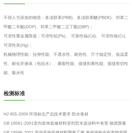
化肥检测
微生物菌剂检测
不得人为添加的物质：多溴联苯(PBB)、多溴联苯醚(PBDE)、邻苯二
甲酸二辛酯(DOP)、邻苯二甲酸二正丁酯(DBP)；
有机肥检测
钾肥检测
可溶性重金属限值：可溶性铅(Pb)、 可落性镉(Cd)、 可溶性铬(Cr)、
磷酸肥料检测
可溶性汞(Hg)；
机械物理性能：拉伸性能、不透水性、耐热性、尺寸稳定性、低温柔
化工试剂
性、耐化学液体（包括水）、撕裂性能、接缝剥离性能、接缝剪切性
能、吸水性
乳酸钠检测
消泡剂检测
检测标准
化工助剂检测
涂料助剂检测
化工原料检测
化学品检测
HJ 455-2009 环境标志产品技术要求 防水卷材
GB 18581-2001室内装饰装修材料溶剂型木器涂料中有害 物质限量
工业用氯化铵检测
GB 18586-2001 室内装饰装修材料聚氯乙烯 卷材地板中有害物质限