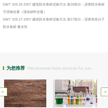
GB/T 328.26-2007 建筑防水卷材试验方法 第26部分：沥青防水卷材
理检测
刺激试验
可溶物含量（浸涂材料含量）
一次性使用卫生用
一次性使用卫生用
GB/T 328.27-2007 建筑防水卷材试验方法 第27部分：沥青和高分子
品皮肤刺激试验
品皮肤变态反应试
一次性使用卫生用
防水卷材 吸水性
验
品阴道黏膜刺激试
轻工杂货
验
玩具检测
除臭剂检测
电子烟检测
乳胶枕头检测
为您推荐
Recommend more services for you
玩具微生物检测
玩具微生物挑战性
试验
儿童玩具检测