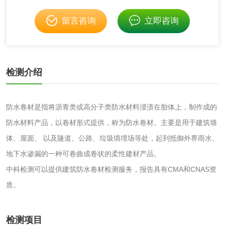
碳酸钙检测
留言咨询
立即咨询
活性炭
检测介绍
活性炭检测
煤质颗粒活性炭检
测
脱硫脱硝活性炭检
煤质活性炭检测
防水卷材是指将沥青类或高分子类防水材料浸渍在胎体上，制作成的
测
防水材料产品，以卷材形式提供，称为防水卷材。主要是用于建筑墙
电厂水处理活性炭
木质活性炭检测
体、屋面、 以及隧道、公路、垃圾填埋场等处，起到抵御外界雨水、
检测
地下水渗漏的一种可卷曲成卷状的柔性建材产品。
木质净水用活性炭
中科检测可以提供建筑防水卷材检测服务，报告具有CMA和CNAS资
检测
质。
农药肥料
肥料检测
微生物肥料检测
检测项目