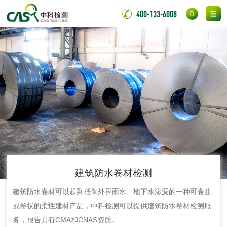
400-133-6008
花露水检测
蚊香液检测
清洗剂检测
日化产品毒理检测
洗手液检测
水处理剂
水处理药剂检测
聚丙烯酰胺检测
建筑防水卷材检测
工业乳状氢氧化钙
铝酸钙检测
建筑防水卷材可以起到抵御外界雨水、地下水渗漏的一种可卷曲
检测
成卷状的柔性建材产品，中科检测可以提供建筑防水卷材检测服
三氯异氰尿酸检测
磷酸二氢铵检测
务，报告具有CMA和CNAS资质。