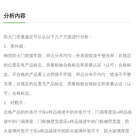
洗衣液检测
洗涤剂检测
分析内容
花露水检测
蚊香液检测
防火门质量鉴定可以从以下几个方面进行分析：
清洗剂检测
日化产品毒理检测
1、查外观：
钢质防火门焊接牢固，焊点分布均匀；外表面喷涂平整光滑；在规定
洗手液检测
的位置应有产品标志、质量检验合格标志和质量认证（认可）合格标
志。不合格的产品看上去焊接不牢固，焊点分布不均匀；喷涂不平整
光滑；在规定的位置无产品标志、质量检验合格标志和质量认证（认
可）合格标志。
水处理剂
2、对数字：
合格产品的外形尺寸应≤样品描述中的外形尺寸，门扇厚度应≥样品描
水处理药剂检测
聚丙烯酰胺检测
述中的门扇厚度，门框侧壁宽度应≥样品描述中的门框侧壁宽度，防
工业乳状氢氧化钙
铝酸钙检测
火玻璃外形尺寸应≤样品描述中的防火玻璃外形尺寸，防火玻璃厚度