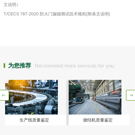
文说明）
肥料检测
微生物肥料检测
T/CECS 787-2020 防火门漏烟测试技术规程(附条文说明)
化肥检测
微生物菌剂检测
有机肥检测
钾肥检测
磷酸肥料检测
为您推荐
Recommend more services for you
化工试剂
乳酸钠检测
消泡剂检测
化工助剂检测
涂料助剂检测
生产线质量鉴定
烧结机质量鉴定
化工原料检测
化学品检测