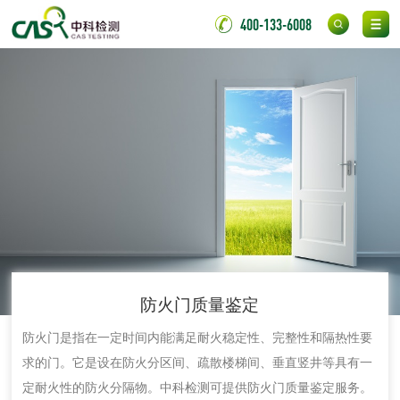
400-133-6008
伸缩警棍检测
非金属材料
脱硫石膏检测
镀膜抗菌玻璃检测
光触媒检测
消毒产品
防火门质量鉴定
成分分析配方研发
驱蚊检测
防火门是指在一定时间内能满足耐火稳定性、完整性和隔热性要
求的门。它是设在防火分区间、疏散楼梯间、垂直竖井等具有一
防霉检测
霉菌污染分析
定耐火性的防火分隔物。中科检测可提供防火门质量鉴定服务。