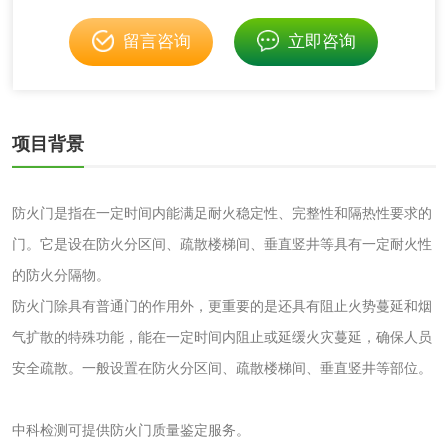
消毒产品备案
防螨除螨检测
留言咨询
立即咨询
微生物检测
项目背景
化妆品
化妆品毒理试验
化妆品毒理测试
防火门是指在一定时间内能满足耐火稳定性、完整性和隔热性要求的
门。它是设在防火分区间、疏散楼梯间、垂直竖井等具有一定耐火性
化妆品眼刺激试验
化妆品皮肤刺激试
的防火分隔物。
验
防火门除具有普通门的作用外，更重要的是还具有阻止火势蔓延和烟
化妆品急性经口毒
化妆品皮肤变态反
气扩散的特殊功能，能在一定时间内阻止或延缓火灾蔓延，确保人员
性试验
应试验
安全疏散。一般设置在防火分区间、疏散楼梯间、垂直竖井等部位。
皮肤光变态反应试
验
中科检测可提供防火门质量鉴定服务。
日化产品