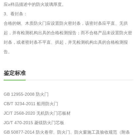
应≥样品描述中的防火玻璃厚度。
检测
三氯异氰尿酸检测
磷酸二氢铵检测
3、看封条：
合格的钢、木质防火门应设置防火密封条，该密封条应平直、无拱
碳酸钙检测
起，并有检测机构出具的合格检测报告；而不合格产品未设置防火密
封条，或者密封条不平直、拱起，并无检测机构出具的合格检测报
活性炭
告。
活性炭检测
煤质颗粒活性炭检
鉴定标准
测
脱硫脱硝活性炭检
煤质活性炭检测
测
GB 12955-2008 防火门
电厂水处理活性炭
木质活性炭检测
CB/T 3234-2011 船用防火门
检测
JC/T 2568-2020 无机防火门芯板材
木质净水用活性炭
JG/T 470-2015 菱镁防火门芯板
检测
GB 50877-2014 防火卷帘、防火门、防火窗施工及验收规范（附条
农药肥料