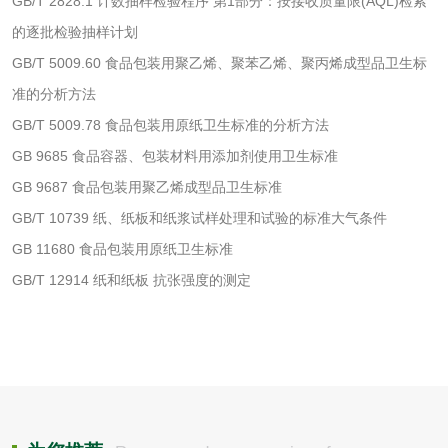
GB/T 2828.1 计数抽样检验程序 第1部分：按接收质量限(AQL)检索
的逐批检验抽样计划
GB/T 5009.60 食品包装用聚乙烯、聚苯乙烯、聚丙烯成型品卫生标
水处理剂
准的分析方法
GB/T 5009.78 食品包装用原纸卫生标准的分析方法
水处理药剂检测
聚丙烯酰胺检测
GB 9685 食品容器、包装材料用添加剂使用卫生标准
GB 9687 食品包装用聚乙烯成型品卫生标准
工业乳状氢氧化钙
铝酸钙检测
GB/T 10739 纸、纸板和纸浆试样处理和试验的标准大气条件
检测
三氯异氰尿酸检测
磷酸二氢铵检测
GB 11680 食品包装用原纸卫生标准
GB/T 12914 纸和纸板 抗张强度的测定
碳酸钙检测
活性炭
活性炭检测
煤质颗粒活性炭检