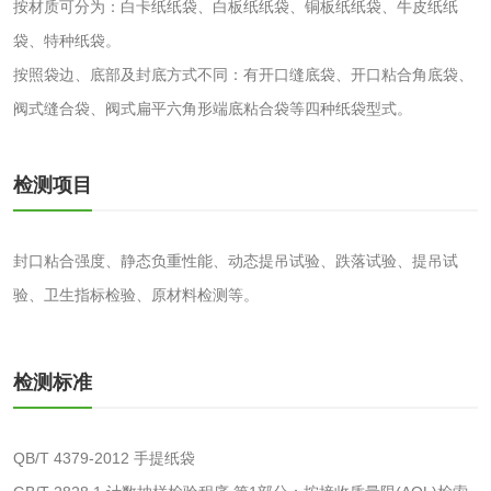
按材质可分为：白卡纸纸袋、白板纸纸袋、铜板纸纸袋、牛皮纸纸
化妆品眼刺激试验
化妆品皮肤刺激试
袋、特种纸袋。
验
按照袋边、底部及封底方式不同：有开口缝底袋、开口粘合角底袋、
化妆品急性经口毒
化妆品皮肤变态反
阀式缝合袋、阀式扁平六角形端底粘合袋等四种纸袋型式。
性试验
应试验
皮肤光变态反应试
检测项目
验
日化产品
封口粘合强度、静态负重性能、动态提吊试验、跌落试验、提吊试
洗衣液检测
洗涤剂检测
验、卫生指标检验、原材料检测等。
花露水检测
蚊香液检测
检测标准
清洗剂检测
日化产品毒理检测
QB/T 4379-2012 手提纸袋
洗手液检测