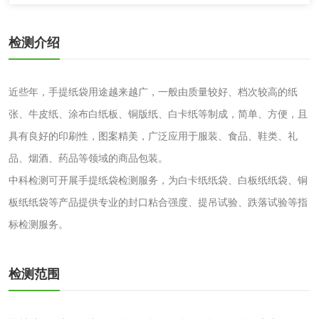
检测介绍
消毒产品
近些年，手提纸袋用途越来越广，一般由质量较好、档次较高的纸
成分分析配方研发
驱蚊检测
张、牛皮纸、涂布白纸板、铜版纸、白卡纸等制成，简单、方便，且
防霉检测
霉菌污染分析
具有良好的印刷性，图案精美，广泛应用于服装、食品、鞋类、礼
品、烟酒、药品等领域的商品包装。
消毒产品备案
防螨除螨检测
中科检测可开展手提纸袋检测服务，为白卡纸纸袋、白板纸纸袋、铜
板纸纸袋等产品提供专业的封口粘合强度、提吊试验、跌落试验等指
微生物检测
标检测服务。
化妆品
检测范围
化妆品毒理试验
化妆品毒理测试