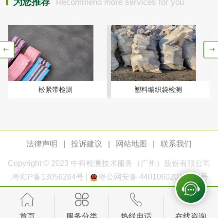
为您推荐
Recommend more services for you
测
脱硫脱硝活性炭检
煤质活性炭检测
测
电厂水处理活性炭
木质活性炭检测
检测
木质净水用活性炭
检测
松紧带检测
塑料编织袋检测
农药肥料
肥料检测
微生物肥料检测
法律声明
|
投诉建议
|
网站地图
|
联系我们
化肥检测
微生物菌剂检测
Copyright © 2023
中科检测
技术服务（广州）股份有限公司
.
粤ICP备13056264号
|
粤公网安备 44010602011168号
有机肥检测
钾肥检测
磷酸肥料检测
首页
服务分类
热线电话
在线咨询