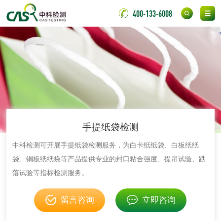
氟硅密封胶检测
金属
400-133-6008
金属材料质量检测
金属硬度测试
金属材料检测
喷嘴检测
保险柜检测
气弹簧检测
伸缩警棍检测
手提纸袋检测
中科检测可开展手提纸袋检测服务，为白卡纸纸袋、白板纸纸
非金属材料
袋、铜板纸纸袋等产品提供专业的封口粘合强度、提吊试验、跌
落试验等指标检测服务。
脱硫石膏检测
镀膜抗菌玻璃检测
留言咨询
立即咨询
光触媒检测