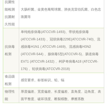
抗菌性
清洗剂检测
日化产品毒理检测
能检测
大肠杆菌、金黄色葡萄球菌、肺炎克雷伯氏菌、白色念
抗菌耐
珠菌等
洗手液检测
久性能
单纯疱疹病毒(ATCCVR-1493)、带状疱疹病毒
(ATCCVR-1433) 、冠状病毒229E(ATCCVR-740)、流
水处理剂
抗病毒
感病毒H1N1 ( ATCCVR-1469)、流感病毒H3N2
检测
(ATCCVR-544) 、腺病毒5型(ATCCVR-5)、肠道病毒
水处理药剂检测
聚丙烯酰胺检测
EV71 (ATCCVR-1432) 、柯萨奇病毒A18 (ATCCVR-
176) 、轮状病毒(ATCCVR-2018)
工业乳状氢氧化钙
铝酸钙检测
食品级
感官要求、标签标识、铅、镉
检测
检测
三氯异氰尿酸检测
磷酸二氢铵检测
物理性
厚度偏差、宽度偏差、长度偏差、直角度、边角度、表
能
面平整度、破坏强度、断裂模数、摩擦系数
碳酸钙检测