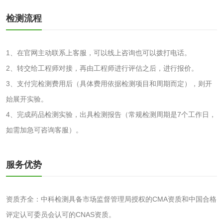
活性炭
检测流程
活性炭检测
煤质颗粒活性炭检
1、在官网主动联系上客服，可以线上咨询也可以拨打电话。
测
2、转交给工程师对接，再由工程师进行评估之后，进行报价。
脱硫脱硝活性炭检
煤质活性炭检测
3、支付完检测费用后（具体费用依据检测项目和周期而定），则开
测
电厂水处理活性炭
木质活性炭检测
始展开实验。
4、完成药品检测实验，出具检测报告（常规检测周期是7个工作日，
检测
木质净水用活性炭
如需加急可咨询客服）。
检测
农药肥料
服务优势
肥料检测
微生物肥料检测
资质齐全：中科检测具备市场监督管理局授权的CMA资质和中国合格
化肥检测
微生物菌剂检测
评定认可委员会认可的CNAS资质。