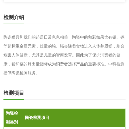
化妆品
检测介绍
化妆品毒理试验
化妆品毒理测试
陶瓷餐具和我们的起居日常息息相关，陶瓷中的釉彩如果含有铅、镉
化妆品眼刺激试验
化妆品皮肤刺激试
等超标重金属元素，过量的铅、镉会随着食物进入人体并累积，则会
验
危害人体健康，尤其是儿童的智商发育。因此为了保护消费者的健
化妆品急性经口毒
化妆品皮肤变态反
康，铅和镉的释出量指标成为消费者选择产品的重要标准。中科检测
性试验
应试验
皮肤光变态反应试
提供陶瓷检测服务。
验
日化产品
检测项目
洗衣液检测
洗涤剂检测
陶瓷检
陶瓷检测项目
花露水检测
蚊香液检测
测类别