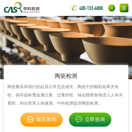
脱硫石膏检测
镀膜抗菌玻璃检测
400-133-6008
光触媒检测
消毒产品
成分分析配方研发
驱蚊检测
陶瓷检测
陶瓷餐具和我们的起居日常息息相关，陶瓷中的釉彩如果含有
防霉检测
霉菌污染分析
铅、镉等超标重金属元素，过量的铅、镉会随着食物进入人体并
累积，则会危害人体健康。中科检测提供陶瓷检测。
消毒产品备案
防螨除螨检测
留言咨询
立即咨询
微生物检测