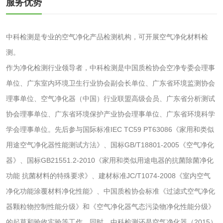
服务优势
检测
三氯异氰尿酸检测
磷酸二氢铵检测
中科检测是专业的空气净化产品检测机构，可开展空气净化材料检
测。
碳酸钙检测
作为净化检测行业领导者，中科检测是中国质检协会空净专委会理事
单位、广东室内环境卫生行业协会副会长单位、广东省环境监测协会
活性炭
理事单位、空气净化器（中国）行业联盟高级会员、广东省分析测试
活性炭检测
煤质颗粒活性炭检
协会理事单位、广东省环境保护产业协会理事单位、广东省环境科学
学会理事单位。先后参与国际标准IEC TC59 PT63086《家用和类似
测
脱硫脱硝活性炭检
煤质活性炭检测
用途空气净化器性能测试方法》、国标GB/T18801-2005《空气净化
测
器》、国标GB21551.2-2010《家用和类似用途电器的抗菌除菌净化
电厂水处理活性炭
木质活性炭检测
功能 抗菌材料的特殊要求》、建材标准JC/T1074-2008《室内空气
检测
净化功能涂覆材料净化性能》、中国质检协会标准《过滤式空气净化
木质净水用活性炭
器颗粒物控制性能分级》和《空气净化器气态污染物净化性能分级》
检测
的起草和验收实验等工作。同时，中科检测还是空气净化器（2015）