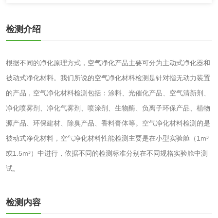
消毒产品备案
防螨除螨检测
检测介绍
微生物检测
根据不同的净化原理方式，空气净化产品主要可分为主动式净化器和
被动式净化材料。我们所说的空气净化材料检测是针对指无动力装置
化妆品
的产品，空气净化材料检测包括：涂料、光催化产品、空气清新剂、
化妆品毒理试验
化妆品毒理测试
净化喷雾剂、净化气雾剂、喷涂剂、生物酶、负离子环保产品、植物
源产品、环保建材、除臭产品、香料膏体等。空气净化材料检测的是
化妆品眼刺激试验
化妆品皮肤刺激试
被动式净化材料，空气净化材料性能检测主要是在小型实验舱（1m³
或1.5m³）中进行，依据不同的检测标准分别在不同规格实验舱中测
验
化妆品急性经口毒
化妆品皮肤变态反
试。
性试验
应试验
皮肤光变态反应试
检测内容
验