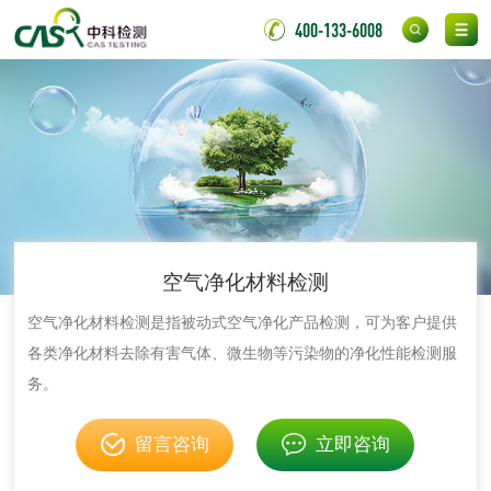
400-133-6008
伸缩警棍检测
非金属材料
脱硫石膏检测
镀膜抗菌玻璃检测
光触媒检测
空气净化材料检测
空气净化材料检测是指被动式空气净化产品检测，可为客户提供
各类净化材料去除有害气体、微生物等污染物的净化性能检测服
消毒产品
务。
成分分析配方研发
驱蚊检测
留言咨询
立即咨询
防霉检测
霉菌污染分析