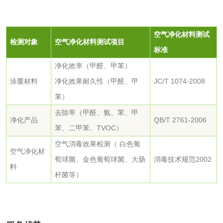
日化产品
洗衣液检测
洗涤剂检测
空气净化材料测试
检测对象
空气净化材料测试项目
标准
花露水检测
蚊香液检测
净化效率（甲醛、甲苯）
涂覆材料
净化效果耐久性（甲醛、甲
JC/T 1074-2008
清洗剂检测
日化产品毒理检测
苯）
洗手液检测
去除率（甲醛、氨、苯、甲
净化产品
QB/T 2761-2006
苯、二甲苯、TVOC）
空气消毒效果检测（ 白色葡
空气净化材
萄球菌、金色葡萄球菌、大肠
消毒技术规范2002
水处理剂
料
杆菌等）
水处理药剂检测
聚丙烯酰胺检测
工业乳状氢氧化钙
铝酸钙检测