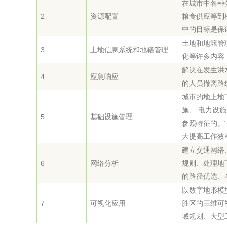
在城市中各种
综合利用
2
资源配置
粮食供应等到
中的目标是保
土地和地籍管
3
土地信息系统和地籍管理
化等许多内容
解决在发生洪
4
应急响应
的人员撤离路
城市的地上地
施、 电力设
5
基础设施管理
参照特征的。
大提高工作效
建立交通网络
6
网络分析
规则、处理地
的路径优选、
以数字地形模
7
可视化应用
胜区的三维可
域规划、大型