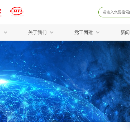
案
关于我们
党工团建
新闻
产品质量鉴定
病
解决方案
三废监测
电磁辐射检
固废危废鉴定
防
STRY SOLUTIONS
二噁英检测
土壤检测
土壤场地调查
成
球各产业提供一站式
生态环境检测
有
技术解决方案。
消毒检测备案
运
空气净化检测
涉
评价
矿山资源调查
危险废物鉴
公共卫生检测
放
环境风险评估
农用地土壤