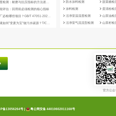
防水涂料检测
甜菜糖检
活性炭强度检测：耐磨与抗压指标的方法差异及验收意义
涂料检测
蛋清粉检
能评估：回用前必须检测的核心指标
洁净室温湿度检测
山茶油检
再生炭出厂必检哪些项目？GB/T 47051-2026 再生活性炭检测清单这样列
洁净室气流流型检测
山茶籽检
副产浓缩液如何"变废为宝"做污水碳源？T/CCEIA 0006-2026 核心解读
官方公众
CP备13056264号
|
粤公网安备 44010602011168号