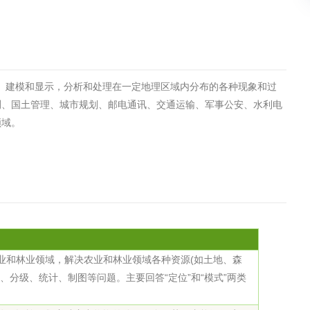
土壤污染检测
评价
水土保持监测
绿色产品认
析、建模和显示，分析和处理在一定地理区域内分布的各种现象和过
审核
环境风险评价
矿山场地调
测、国土管理、城市规划、邮电通讯、交通运输、军事公安、水利电
在线咨询
领域。
系统
不动产测绘
工程测量
基准网监测
摄影测量与
业和林业领域，解决农业和林业领域各种资源(如土地、森
布、分级、统计、制图等问题。主要回答“定位”和“模式”两类
气治理
废气处理工程
废水处理工