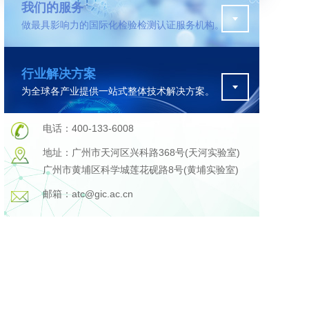
我们的服务
做最具影响力的国际化检验检测认证服务机构。
污水检测
行业解决方案
证
排污许可证办理
为全球各产业提供一站式整体技术解决方案。
查
更多
在线咨询
电话：400-133-6008
地址：广州市天河区兴科路368号(天河实验室)
广州市黄埔区科学城莲花砚路8号(黄埔实验室)
轨道交通变形监测
邮箱：atc@gic.ac.cn
遥感
更多
程
固废处理工程