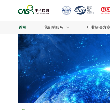
首页
我们的服务
行业解决方
生态环保
检测服务
工业材料
行业
污水检测
美妆消毒
INDU
废气检测
石油化工
为全
轻工产品
评估调查
整体
制药医疗
电子电气
耕地质量
建筑材料
场地调查