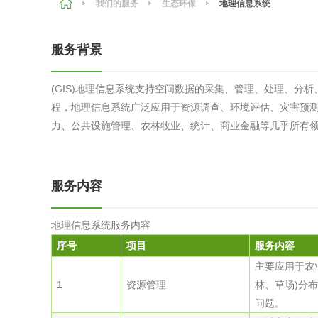
我们的服务
生态环保
地理信息系统
农副产品
咨询服务
质量鉴定
服务背景
卫生评价
绿色工厂
(GIS)地理信息系统支持空间数据的采集、管理、处理、分
专项服务
清洁生产
程，地理信息系统广泛应用于资源调查、环境评估、灾害预
新能源
力、公共设施管理、农林牧业、统计、商业金融等几乎所有
测绘测量
综合检测
服务内容
地理信息
海洋测绘
地理信息系统服务内容
序号
项目
服务内容
环保工程
主要应用于农
1
资源管理
林、草场)分
问题。
VOCs废