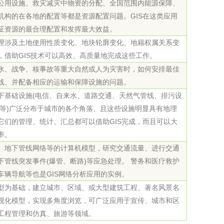
公用设施、救灾减灾中物资的分配、全国范围内能源保障、
工程
工业废盐的处理和利用
土壤污染检
机构的在各地的配置等都是资源配置问题。GIS在这类应用
证资源的最合理配置和发挥最大效益。
理涉及土地使用性质变化、地块轮廓变化、地籍权属关系变
，借助GIS技术可以高效、高质量地完成这些工作。
水、战争、核事故等重大自然或人为灾害时，如何安排最佳
线、并配备相应的运输和保障设施的问题。
下基础设施(电信、自来水、道路交通、天然气管线、排污设
施等)广泛分布于城市的各个角落、且这些设施明显具有地理
它们的管理、统计、汇总都可以借助GIS完成，而且可以大
率。
、地下管线网络等的计算机模型，研究交通流量、进行交通
下管线突发事件(爆管、断路)等应急处理。 警务和医疗救护
车辆导航等也是GIS网络分析应用的实例。
型为基础，建立城市、区域、或大型建筑工程、著名风景名
视化模型，实现多角度浏览，可广泛应用于宣传、城市和区
工程管理和仿真、旅游等领域。