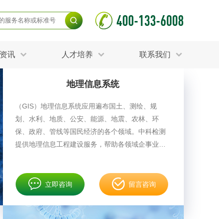
400-133-6008
资讯
人才培养
联系我们
地理信息系统
毒杀灭试验
食品接触材料检测
光伏检测
（GIS）地理信息系统应用遍布国土、测绘、规
测
声环境与振动检测
划、水利、地质、公安、能源、地震、农林、环
护产品检测
可靠性测试
更多
保、政府、管线等国民经济的各个领域。中科检测
分分析化验
食品安全检测
提供地理信息工程建设服务，帮助各领域企事业单
毒有害检测
洁净度检测
位解决复杂的规划、决策和管理问题。
动场地检测
化妆品检测
立即咨询
留言咨询
水产品检测
水资源检测
别
危废鉴定
射卫生检测
毒理检测
调查
更多