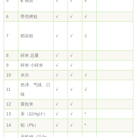
5
矿物质
√
√
√
磷酸肥料检测
6
带壳稗粒
√
√
√
化工试剂
7
稻谷粒
√
√
√
乳酸钠检测
消泡剂检测
8
碎米 总量
√
√
化工助剂检测
涂料助剂检测
9
碎米 小碎米
√
√
10
水分
√
√
√
化工原料检测
化学品检测
色泽、气味、口
11
√
√
√
味
工业用氯化铵检测
12
黄粒米
√
√
13
汞（以Hg计）
√
√
*
颜料油墨
14
铅（Pb）
√
√
*
油墨检测
凹版油墨和柔印油
无机砷（以As