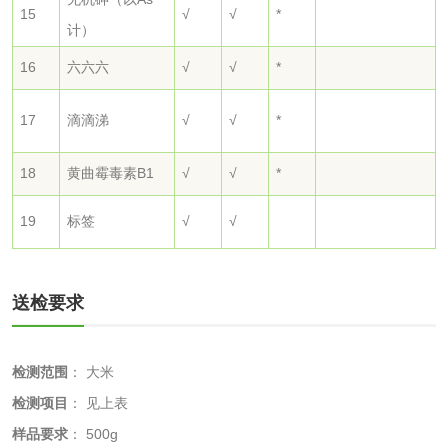
15
√
√
*
计）
墨检测
陶瓷颜料检测
油墨成分分析
16
六六六
√
√
*
玻璃画颜料检测
儿童水粉画颜料检
17
滴滴涕
√
√
*
测
水性印刷油墨检测
18
黄曲霉毒素B1
√
√
*
19
标签
√
√
油品
油品检测
润滑油检测
送检要求
生物柴油检测
生物质燃料检测
检测范围
：
大米
防冻液检测
润滑油运动粘度检
检测项目
：
见上表
测
样品要求
：
500g
齿轮油检测