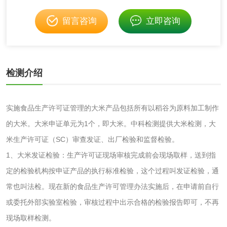
洗手液检测
留言咨询
立即咨询
检测介绍
水处理剂
水处理药剂检测
聚丙烯酰胺检测
实施食品生产许可证管理的大米产品包括所有以稻谷为原料加工制作
的大米。大米申证单元为1个，即大米。中科检测提供大米检测，大
工业乳状氢氧化钙
铝酸钙检测
米生产许可证（SC）审查发证、出厂检验和监督检验。
检测
1、大米发证检验：生产许可证现场审核完成前会现场取样，送到指
三氯异氰尿酸检测
磷酸二氢铵检测
定的检验机构按申证产品的执行标准检验，这个过程叫发证检验，通
碳酸钙检测
常也叫法检。现在新的食品生产许可管理办法实施后，在申请前自行
或委托外部实验室检验，审核过程中出示合格的检验报告即可，不再
现场取样检测。
活性炭