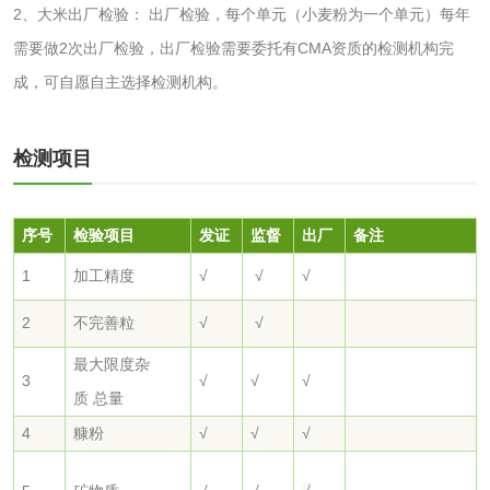
2、大米出厂检验： 出厂检验，每个单元（小麦粉为一个单元）每年
活性炭检测
煤质颗粒活性炭检
需要做2次出厂检验，出厂检验需要委托有CMA资质的检测机构完
成，可自愿自主选择检测机构。
测
脱硫脱硝活性炭检
煤质活性炭检测
测
检测项目
电厂水处理活性炭
木质活性炭检测
检测
木质净水用活性炭
序号
检验项目
发证
监督
出厂
备注
检测
1
加工精度
√
√
√
农药肥料
2
不完善粒
√
√
肥料检测
微生物肥料检测
最大限度杂
3
√
√
√
质 总量
化肥检测
微生物菌剂检测
4
糠粉
√
√
√
有机肥检测
钾肥检测