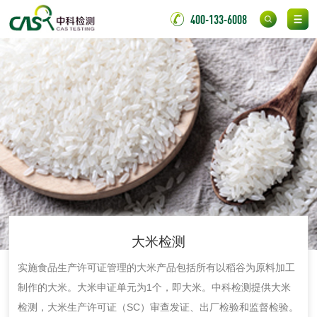
400-133-6008
化妆品毒理试验
化妆品毒理测试
化妆品眼刺激试验
化妆品皮肤刺激试
验
化妆品急性经口毒
化妆品皮肤变态反
性试验
应试验
皮肤光变态反应试
验
日化产品
洗衣液检测
洗涤剂检测
大米检测
花露水检测
蚊香液检测
实施食品生产许可证管理的大米产品包括所有以稻谷为原料加工
制作的大米。大米申证单元为1个，即大米。中科检测提供大米
清洗剂检测
日化产品毒理检测
检测，大米生产许可证（SC）审查发证、出厂检验和监督检验。