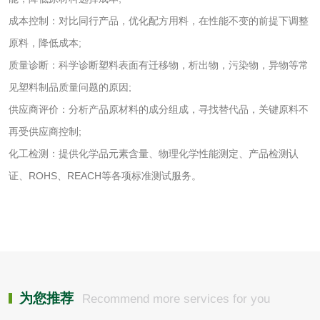
洗手液检测
成本控制：对比同行产品，优化配方用料，在性能不变的前提下调整
原料，降低成本;
质量诊断：科学诊断塑料表面有迁移物，析出物，污染物，异物等常
水处理剂
见塑料制品质量问题的原因;
供应商评价：分析产品原材料的成分组成，寻找替代品，关键原料不
水处理药剂检测
聚丙烯酰胺检测
再受供应商控制;
化工检测：提供化学品元素含量、物理化学性能测定、产品检测认
工业乳状氢氧化钙
铝酸钙检测
证、ROHS、REACH等各项标准测试服务。
检测
三氯异氰尿酸检测
磷酸二氢铵检测
碳酸钙检测
活性炭
为您推荐
Recommend more services for you