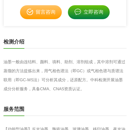
光触媒检测
留言咨询
立即咨询
消毒产品
检测介绍
成分分析配方研发
驱蚊检测
油墨一般由连结料、颜料、填料、助剂、溶剂组成，其中溶剂可通过
防霉检测
霉菌污染分析
蒸馏的方法提炼出来，用气相色谱法（即GC）或气相色谱与质谱法
联用（即GC-MS法）可分析其成分，还原配方。中科检测开展油墨
消毒产品备案
防螨除螨检测
成分分析服务，具备CMA、CNAS资质认证。
微生物检测
服务范围
化妆品
【功能型油墨】反光油墨、陶瓷油墨、玻璃油墨、移印油墨、夜光油