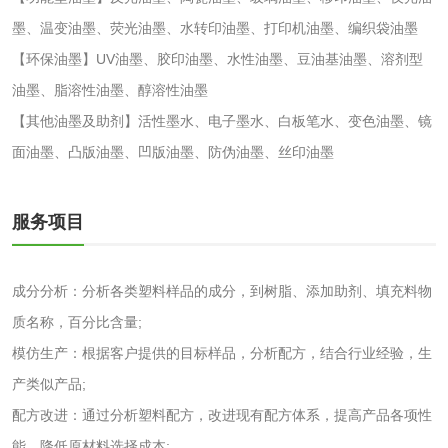
化妆品毒理试验
化妆品毒理测试
墨、温变油墨、荧光油墨、水转印油墨、打印机油墨、编织袋油墨
【环保油墨】UV油墨、胶印油墨、水性油墨、豆油基油墨、溶剂型
化妆品眼刺激试验
化妆品皮肤刺激试
油墨、脂溶性油墨、醇溶性油墨
验
化妆品急性经口毒
化妆品皮肤变态反
【其他油墨及助剂】活性墨水、电子墨水、白板笔水、变色油墨、镜
面油墨、凸版油墨、凹版油墨、防伪油墨、丝印油墨
性试验
应试验
皮肤光变态反应试
验
服务项目
日化产品
洗衣液检测
洗涤剂检测
成分分析：分析各类塑料样品的成分，到树脂、添加助剂、填充料物
质名称，百分比含量;
花露水检测
蚊香液检测
模仿生产：根据客户提供的目标样品，分析配方，结合行业经验，生
产类似产品;
清洗剂检测
日化产品毒理检测
配方改进：通过分析塑料配方，改进现有配方体系，提高产品各项性
能，降低原材料选择成本;