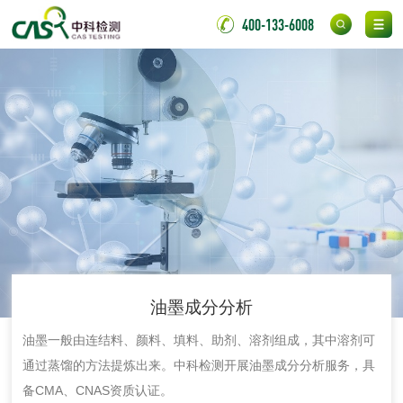
400-133-6008
氟硅密封胶检测
金属
金属材料质量检测
金属硬度测试
金属材料检测
喷嘴检测
保险柜检测
气弹簧检测
伸缩警棍检测
油墨成分分析
非金属材料
油墨一般由连结料、颜料、填料、助剂、溶剂组成，其中溶剂可
脱硫石膏检测
镀膜抗菌玻璃检测
通过蒸馏的方法提炼出来。中科检测开展油墨成分分析服务，具
备CMA、CNAS资质认证。