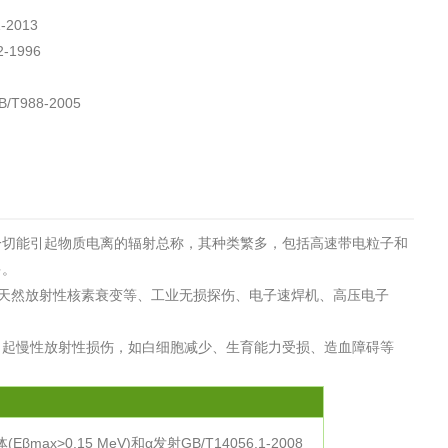
工程
工业废盐的处理和利用
土壤污染检
2013
1996
88-2005
一切能引起物质电离的辐射总称，其种类繁多，包括高速带电粒子和
多。
天然放射性核素衰变等、工业无损探伤、电子速焊机、高压电子
引起慢性放射性损伤，如白细胞减少、生育能力受损、造血障碍等
ax>0.15 MeV)和α发射GB/T14056.1-2008