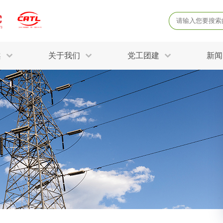
案
关于我们
党工团建
新闻
产品质量鉴定
病
解决方案
三废监测
电磁辐射检
固废危废鉴定
防
STRY SOLUTIONS
二噁英检测
土壤检测
土壤场地调查
成
球各产业提供一站式
生态环境检测
有
技术解决方案。
消毒检测备案
运
空气净化检测
涉
评价
矿山资源调查
危险废物鉴
公共卫生检测
放
环境风险评估
农用地土壤