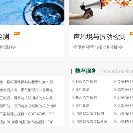
检测
声环境与振动检测
检测服务
提供声环境与振动检测服务
推荐服务
Related servic
外墙涂料检测
芹菜籽检
蜂窝活性炭、颗粒活性炭与柱状活性炭：形态差异与检测重点对照
涂料检测
鸡肉粉检
蜂窝活性炭检测指南：废气治理企业需重点关注的5项核心指标
防水涂料检测
甜菜糖检
活性炭强度检测：耐磨与抗压指标的方法差异及验收意义
涂料检测
蛋清粉检
能评估：回用前必须检测的核心指标
洁净室温湿度检测
山茶油检
再生炭出厂必检哪些项目？GB/T 47051-2026 再生活性炭检测清单这样列
洁净室气流流型检测
山茶籽检
副产浓缩液如何"变废为宝"做污水碳源？T/CCEIA 0006-2026 核心解读