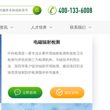
400-133-6008
资讯
人才培养
联系我们
电磁辐射检测
毒杀灭试验
食品接触材料检测
光伏检测
中科检测是一家专业从事环境辐射检测和放射卫生
测
声环境与振动检测
检测与评价的第三方检测机构，为核技术利用企
护产品检测
可靠性测试
更多
业、医院等客户提供辐射环境检测、建设项目职业
分分析化验
食品安全检测
病危害放射防护检测预评价等服务。
毒有害检测
洁净度检测
动场地检测
化妆品检测
立即咨询
留言咨询
水产品检测
水资源检测
别
危废鉴定
射卫生检测
毒理检测
调查
更多