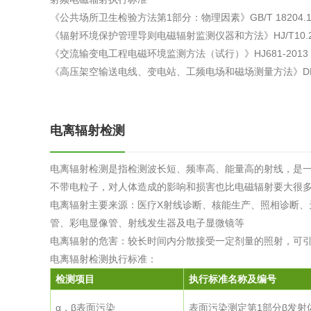
综合利用
《公共场所卫生检验方法第1部分：物理因素》GB/T 18204.1-
《辐射环境保护管理导则电磁辐射监测仪器和方法》HJ/T10.2-
《交流输变电工程电磁环境监测方法（试行）》HJ681-2013
《高压架空输送电线、变电站、工频电场和磁场测量方法》DB/T9
电离辐射检测
电离辐射检测是指检测波长短、频率高、能量高的射线，是
不带电粒子，对人体造成的影响和损害也比电磁辐射要大很
电离辐射主要来源：医疗X射线诊断、核能生产、照相诊断、
管、彩电显像管、射线发生器及电子显微镜等
电离辐射的危害：较长时间内分散接受一定剂量的照射，可
电离辐射检测执行标准：
检测项目
执行标准名称及编号
α，β表面污染
表面污染测定第1部分β发射体(Eβm