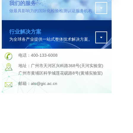
我们的服务
做最具影响力的国际化检验检测认证服务机构。
污水检测
行业解决方案
证
排污许可证办理
为全球各产业提供一站式整体技术解决方案。
查
更多
在线咨询
电话：400-133-6008
地址：广州市天河区兴科路368号(天河实验室)
广州市黄埔区科学城莲花砚路8号(黄埔实验室)
轨道交通变形监测
邮箱：atc@gic.ac.cn
遥感
更多
程
固废处理工程