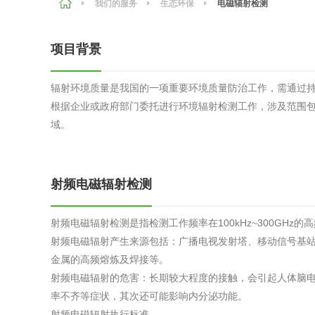
我们的服务
生态环保
电磁辐射检测
农副产品
咨询服务
质量鉴定
项目背景
卫生评价
绿色工厂
辐射环境质量是我国的一项重要环境质量防治工作，需通过
专项服务
清洁生产
根据企业或政府部门委托进行环境辐射检测工作，涉及范围
新能源
域。
测绘测量
综合检测
射频电磁辐射检测
地理信息
海洋测绘
射频电磁辐射检测是指检测工作频率在100kHz~300GHz
射频电磁辐射产生来源包括：广播电视发射塔、移动信号基
金属的高频熔炼及焊接等。
环保工程
射频电磁辐射的危害：长期较大程度的接触，会引起人体脑
率不齐等症状，其次还可能影响内分泌功能。
VOCs废
射频电磁辐射执行标准