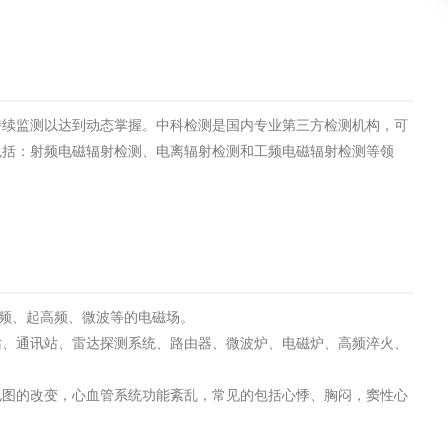
土壤污染检测
评价
水土保持监测
绿色产品认
持续监测以达到动态掌握。中科检测是国内专业第三方检测机构，可
审核
环境风险评价
矿山场地调
包括：射频电磁辐射检测、电离辐射检测和工频电磁辐射检测等领
在线咨询
系统
不动产测绘
工程测量
基准网监测
摄影测量与
的高频、起高频、微波等的电磁场。
站、通讯站、雷达探测系统、路由器、微波炉、电磁炉、高频淬火、
电图的改变，心血管系统功能紊乱，常见的包括心悸、胸闷，窦性心
气治理
废气处理工程
废水处理工