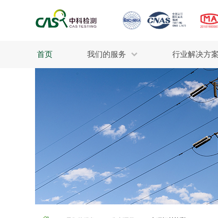
首页
我们的服务
行业解决方
生态环保
检测服务
工业材料
行业
污水检测
美妆消毒
INDU
废气检测
石油化工
为全
轻工产品
评估调查
整体
制药医疗
电子电气
耕地质量
建筑材料
场地调查