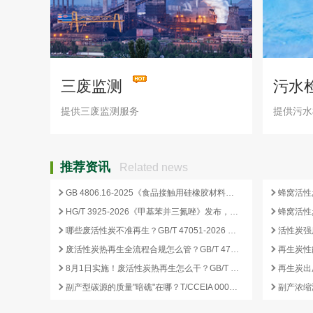
三废监测
污水
提供三废监测服务
提供污水
推荐资讯
Related news
GB 4806.16-2025《食品接触用硅橡胶材料及制品》标准解析
HG/T 3925-2026《甲基苯并三氮唑》发布，2026 年 12 月 1 日起实施
哪些废活性炭不准再生？GB/T 47051-2026 划定的禁止再生红线
废活性炭热再生全流程合规怎么管？GB/T 47051-2026 从分类到出厂检测
再生炭性
8月1日实施！废活性炭热再生怎么干？GB/T 47051-2026 八步程序这样落地
副产型碳源的质量"暗礁"在哪？T/CCEIA 0006-2026 重金属与 COD 合规红线