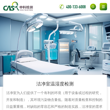
金属材料质量检测
金属硬度测试
400-133-6008
金属材料检测
喷嘴检测
保险柜检测
气弹簧检测
伸缩警棍检测
非金属材料
脱硫石膏检测
镀膜抗菌玻璃检测
洁净室温湿度检测
光触媒检测
洁净室为人们提供了一个有利的环境（用于设备或过​​程的研究，
开发和制造），其环境污染物含量低。随着对质量检查和控制的
日益重重视，对缺陷的零容忍和严格的制造实践，洁净室的需求