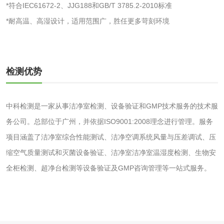
*符合IEC61672-2、JJG188和GB/T 3785.2-2010标准
水处理剂
*耐高温、高湿设计，适用范围广，胜任更多苛刻环境
水处理药剂检测
聚丙烯酰胺检测
工业乳状氢氧化钙
铝酸钙检测
检测优势
检测
三氯异氰尿酸检测
磷酸二氢铵检测
中科检测是一家从事洁净室检测、设备验证和GMP技术服务的技术服
务公司。总部位于广州，并依据ISO9001:2008理念进行管理。服务
碳酸钙检测
项目涵盖了洁净室综合性能测试、洁净空调系统风量与压差调试、压
缩空气质量测试和灭菌设备验证、洁净室洁净室温湿度检测、生物安
活性炭
全柜检测、超净台检测等设备验证及GMP咨询管理等一站式服务。
活性炭检测
煤质颗粒活性炭检
测
脱硫脱硝活性炭检
煤质活性炭检测