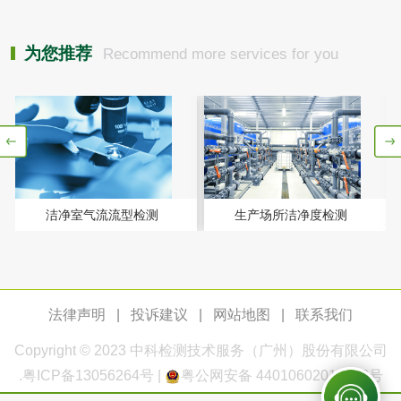
测
电厂水处理活性炭
木质活性炭检测
为您推荐
Recommend more services for you
检测
木质净水用活性炭
检测
农药肥料
肥料检测
微生物肥料检测
洁净室气流流型检测
生产场所洁净度检测
化肥检测
微生物菌剂检测
有机肥检测
钾肥检测
法律声明
|
投诉建议
|
网站地图
|
联系我们
磷酸肥料检测
Copyright © 2023
中科检测
技术服务（广州）股份有限公司
.
粤ICP备13056264号
|
粤公网安备 44010602011168号
化工试剂