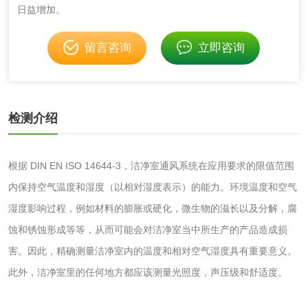
日益增加。
消毒产品
留言咨询
立即咨询
成分分析配方研发
驱蚊检测
防霉检测
霉菌污染分析
检测介绍
消毒产品备案
防螨除螨检测
根据 DIN EN ISO 14644-3，洁净室通风系统在应用要求的限值范围
微生物检测
内保持空气温度和湿度（以相对湿度表示）的能力。环境温度和空气
湿度影响过程，例如材料的膨胀或硬化，微生物的滋长以及分解，腐
化妆品
蚀和锈蚀形成等等，从而可能会对洁净室当中所生产的产品造成损
化妆品毒理试验
化妆品毒理测试
害。因此，精确测量洁净室内的温度和相对空气湿度具有重要意义。
此外，洁净室里的任何地方都应该测量光照度，声压级和舒适度。
化妆品眼刺激试验
化妆品皮肤刺激试