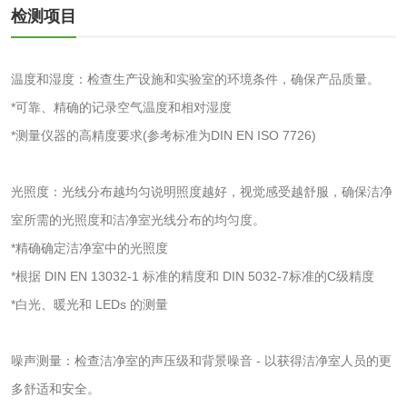
验
检测项目
化妆品急性经口毒
化妆品皮肤变态反
性试验
应试验
皮肤光变态反应试
温度和湿度：检查生产设施和实验室的环境条件，确保产品质量。
*可靠、精确的记录空气温度和相对湿度
验
日化产品
*测量仪器的高精度要求(参考标准为DIN EN ISO 7726)
洗衣液检测
洗涤剂检测
光照度：光线分布越均匀说明照度越好，视觉感受越舒服，确保洁净
室所需的光照度和洁净室光线分布的均匀度。
花露水检测
蚊香液检测
*精确确定洁净室中的光照度
*根据 DIN EN 13032-1 标准的精度和 DIN 5032-7标准的C级精度
清洗剂检测
日化产品毒理检测
*白光、暖光和 LEDs 的测量
洗手液检测
噪声测量：检查洁净室的声压级和背景噪音 - 以获得洁净室人员的更
多舒适和安全。