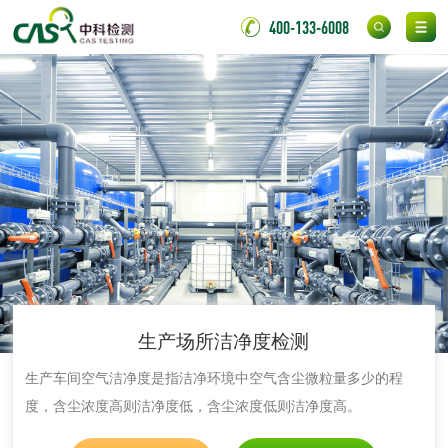
400-133-6008
伸缩警棍检测
非金属材料
脱硫石膏检测
镀膜抗菌玻璃检测
光触媒检测
消毒产品
生产场所洁净度检测
成分分析配方研发
驱蚊检测
生产车间空气洁净度是指洁净环境中空气含尘微粒量多少的程
度，含尘浓度高则洁净度低，含尘浓度低则洁净度高。
防霉检测
霉菌污染分析