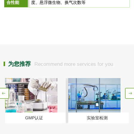
合性能
度、悬浮微生物、换气次数等
肥料检测
微生物肥料检测
化肥检测
微生物菌剂检测
有机肥检测
钾肥检测
为您推荐
Recommend more services for you
磷酸肥料检测
化工试剂
乳酸钠检测
消泡剂检测
化工助剂检测
涂料助剂检测
GMP认证
实验室检测
化工原料检测
化学品检测