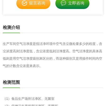
留言咨询
立即咨询
消毒产品备案
防螨除螨检测
微生物检测
检测介绍
化妆品
生产车间空气洁净度是指洁净环境中空气含尘微粒量多少的程度，含
化妆品毒理试验
化妆品毒理测试
尘浓度高则洁净度低，含尘浓度低则洁净度高。空气洁净度的具体高
低则是用空气洁净度级别来区分的，而这种级别又是用操作时间内空
化妆品眼刺激试验
化妆品皮肤刺激试
气的计数含尘浓度来表示。
验
化妆品急性经口毒
化妆品皮肤变态反
检测范围
性试验
应试验
皮肤光变态反应试
（1）食品生产场所洁净区、无菌室
验
日化产品
（2）保健品生产场所洁净区、无菌室