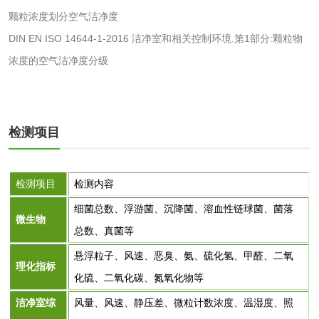
颗粒浓度划分空气洁净度
检测
三氯异氰尿酸检测
磷酸二氢铵检测
DIN EN ISO 14644-1-2016 洁净室和相关控制环境.第1部分:颗粒物
浓度的空气洁净度分级
碳酸钙检测
活性炭
检测项目
活性炭检测
煤质颗粒活性炭检
测
检测项目
检测内容
脱硫脱硝活性炭检
煤质活性炭检测
细菌总数、浮游菌、沉降菌、溶血性链球菌、菌落
微生物
测
电厂水处理活性炭
木质活性炭检测
总数、真菌等
悬浮粒子、风速、恶臭、氨、硫化氢、甲醛、二氧
检测
理化指标
木质净水用活性炭
化硫、二氧化碳、氮氧化物等
检测
洁净室综
风量、风速、静压差、微粒计数浓度、温湿度、照
农药肥料