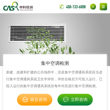
400-133-6008
光触媒检测
消毒产品
成分分析配方研发
驱蚊检测
防霉检测
霉菌污染分析
集中空调检测
新建、改建和扩建的公共场所中，涉及集中空调通风系统应当进
消毒产品备案
防螨除螨检测
行集中空调通风系统卫生学评价，评价合格后方可投入运行。已
投入运行的集中空调通风系统应每年对其进行集中空调检测。
微生物检测
留言咨询
立即咨询
化妆品