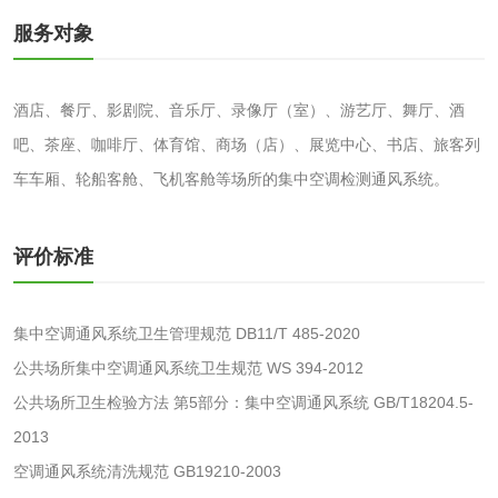
服务对象
洗手液检测
酒店、餐厅、影剧院、音乐厅、录像厅（室）、游艺厅、舞厅、酒
吧、茶座、咖啡厅、体育馆、商场（店）、展览中心、书店、旅客列
水处理剂
车车厢、轮船客舱、飞机客舱等场所的集中空调检测通风系统。
水处理药剂检测
聚丙烯酰胺检测
评价标准
工业乳状氢氧化钙
铝酸钙检测
集中空调通风系统卫生管理规范 DB11/T 485-2020
检测
三氯异氰尿酸检测
磷酸二氢铵检测
公共场所集中空调通风系统卫生规范 WS 394-2012
公共场所卫生检验方法 第5部分：集中空调通风系统 GB/T18204.5-
碳酸钙检测
2013
空调通风系统清洗规范 GB19210-2003
活性炭