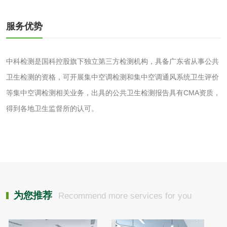
磷酸肥料检测
服务优势
化工试剂
中科检测是国科控股旗下独立第三方检测机构，具备广东省从事公共
卫生检测的资格，可开展集中空调检测和集中空调通风系统卫生评价
乳酸钠检测
消泡剂检测
等集中空调检测相关业务，出具的公共卫生检测报告具有CMA资质，
得到各地卫生监督所的认可。
化工助剂检测
涂料助剂检测
化工原料检测
化学品检测
工业用氯化铵检测
为您推荐
Recommend more services for you
颜料油墨
油墨检测
凹版油墨和柔印油