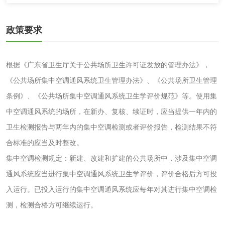
化妆品毒理试验
化妆品毒理测试
政策要求
化妆品眼刺激试验
化妆品皮肤刺激试
根据《广东省卫生厅关于公共场所卫生许可证发放的管理办法》，
验
化妆品急性经口毒
化妆品皮肤变态反
《公共场所集中空调通风系统卫生管理办法》、《公共场所卫生管理
性试验
应试验
条例》、《公共场所集中空调通风系统卫生学评价规范》等。使用集
皮肤光变态反应试
中空调通风系统的场所，在新办、复核、续证时，应当提供一年内的
验
卫生检测报告与两年内的集中空调检测或者评价报告，检测结果不符
日化产品
合标准的应当及时整改。
集中空调检测规定：新建、改建和扩建的公共场所中，涉及集中空调
洗衣液检测
洗涤剂检测
通风系统应当进行集中空调通风系统卫生学评价，评价合格后方可投
花露水检测
蚊香液检测
入运行。已投入运行的集中空调通风系统应每年对其进行集中空调检
测，检测合格方可继续运行。
清洗剂检测
日化产品毒理检测