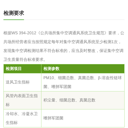
活性炭检测
煤质颗粒活性炭检
检测要求
测
脱硫脱硝活性炭检
煤质活性炭检测
根据WS 394-2012《公共场所集中空调通风系统卫生规范》要求，公
测
共场所经营者应当按照规定每年对集中空调通风系统至少检测1次，
电厂水处理活性炭
木质活性炭检测
发现集中空调检测结果不符合标准的，应当及时整改，保证集中空调
检测
木质净水用活性炭
卫生质量符合标准要求。
检测项目
检测参数
检测
农药肥料
PM10、细菌总数、真菌总数、β-溶血性链球
送风卫生指标
菌、嗜肺军团菌
肥料检测
微生物肥料检测
风管内表面卫生指
积尘量、细菌总数、真菌总数
标
化肥检测
微生物菌剂检测
冷却水、冷凝水卫
嗜肺军团菌
生指标
有机肥检测
钾肥检测