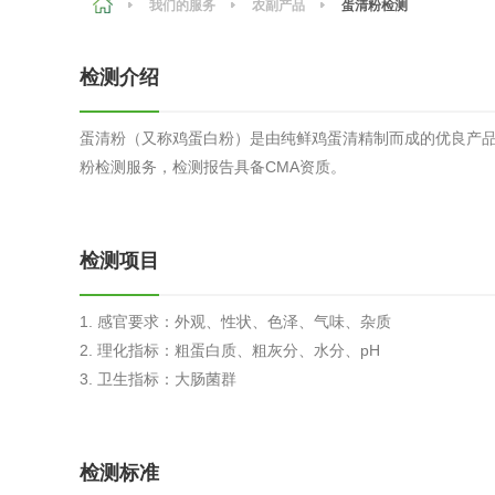
我们的服务
农副产品
蛋清粉检测
农副产品
咨询服务
质量鉴定
检测介绍
卫生评价
绿色工厂
蛋清粉（又称鸡蛋白粉）是由纯鲜鸡蛋清精制而成的优良产
专项服务
清洁生产
粉检测服务，检测报告具备CMA资质。
新能源
测绘测量
综合检测
检测项目
地理信息
1. 感官要求：外观、性状、色泽、气味、杂质
海洋测绘
2. 理化指标：粗蛋白质、粗灰分、水分、pH
3. 卫生指标：大肠菌群
环保工程
检测标准
VOCs废