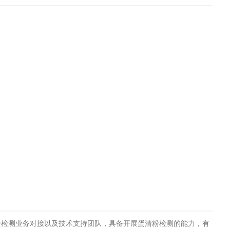
工程
工业废盐的处理和利用
土壤污染检
验检测业务对接以及技术支持团队，具备开展蛋清粉检测的能力，有