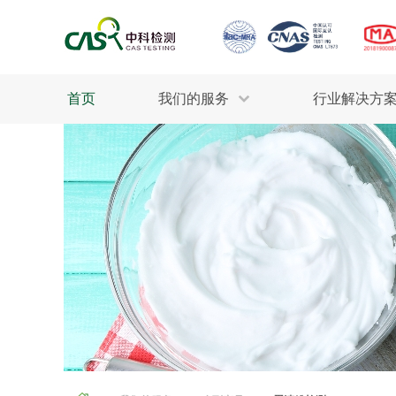
首页
我们的服务
行业解决方
生态环保
检测服务
工业材料
行业
污水检测
美妆消毒
INDU
废气检测
石油化工
为全
轻工产品
评估调查
整体
制药医疗
电子电气
耕地质量
建筑材料
场地调查