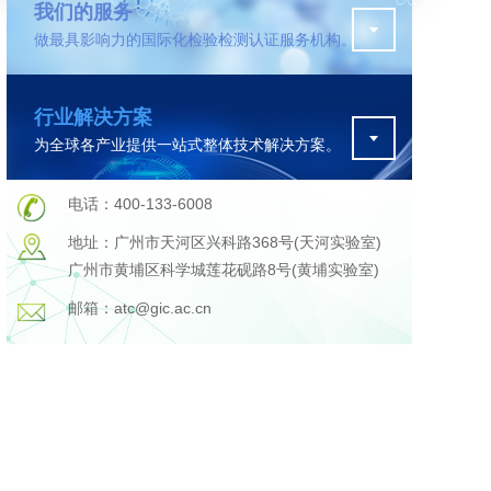
我们的服务
做最具影响力的国际化检验检测认证服务机构。
污水检测
行业解决方案
证
排污许可证办理
为全球各产业提供一站式整体技术解决方案。
查
更多
在线咨询
电话：400-133-6008
地址：广州市天河区兴科路368号(天河实验室)
广州市黄埔区科学城莲花砚路8号(黄埔实验室)
轨道交通变形监测
邮箱：atc@gic.ac.cn
遥感
更多
程
固废处理工程