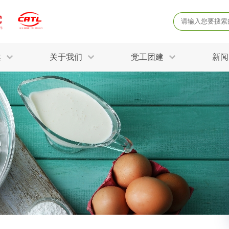
案
关于我们
党工团建
新闻
产品质量鉴定
病
解决方案
三废监测
电磁辐射检
固废危废鉴定
防
STRY SOLUTIONS
二噁英检测
土壤检测
土壤场地调查
成
球各产业提供一站式
生态环境检测
有
技术解决方案。
消毒检测备案
运
空气净化检测
涉
评价
矿山资源调查
危险废物鉴
公共卫生检测
放
环境风险评估
农用地土壤