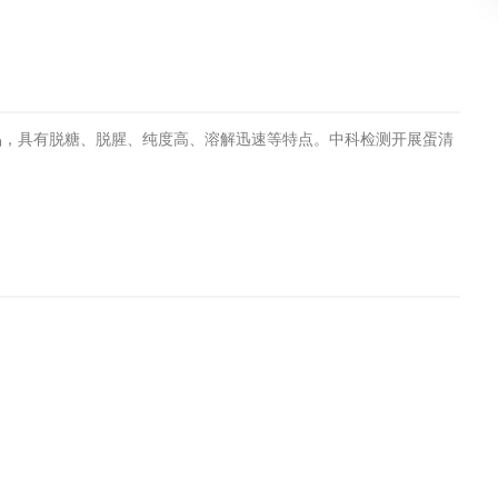
土壤污染检测
评价
水土保持监测
绿色产品认
品，具有脱糖、脱腥、纯度高、溶解迅速等特点。中科检测开展蛋清
审核
环境风险评价
矿山场地调
在线咨询
系统
不动产测绘
工程测量
基准网监测
摄影测量与
气治理
废气处理工程
废水处理工