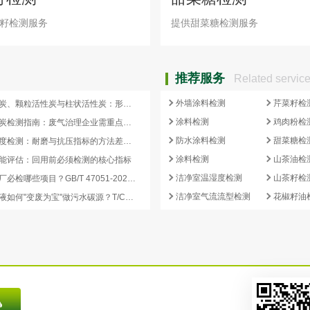
籽检测服务
提供甜菜糖检测服务
推荐服务
Related servic
外墙涂料检测
芹菜籽检
蜂窝活性炭、颗粒活性炭与柱状活性炭：形态差异与检测重点对照
涂料检测
鸡肉粉检
蜂窝活性炭检测指南：废气治理企业需重点关注的5项核心指标
防水涂料检测
甜菜糖检
活性炭强度检测：耐磨与抗压指标的方法差异及验收意义
涂料检测
山茶油检
能评估：回用前必须检测的核心指标
洁净室温湿度检测
山茶籽检
再生炭出厂必检哪些项目？GB/T 47051-2026 再生活性炭检测清单这样列
洁净室气流流型检测
花椒籽油
副产浓缩液如何"变废为宝"做污水碳源？T/CCEIA 0006-2026 核心解读