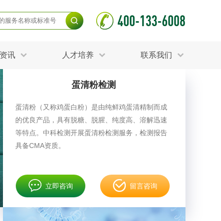
400-133-6008
资讯
人才培养
联系我们
蛋清粉检测
毒杀灭试验
食品接触材料检测
光伏检测
​蛋清粉（又称鸡蛋白粉）是由纯鲜鸡蛋清精制而成
测
声环境与振动检测
的优良产品，具有脱糖、脱腥、纯度高、溶解迅速
护产品检测
可靠性测试
更多
等特点。中科检测开展蛋清粉检测服务，检测报告
分分析化验
食品安全检测
具备CMA资质。
毒有害检测
洁净度检测
动场地检测
化妆品检测
立即咨询
留言咨询
水产品检测
水资源检测
别
危废鉴定
射卫生检测
毒理检测
调查
更多