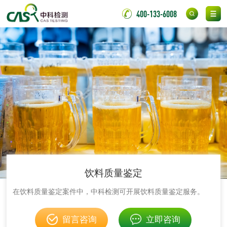
成分分析配方研发
驱蚊检测
400-133-6008
防霉检测
霉菌污染分析
消毒产品备案
防螨除螨检测
微生物检测
化妆品
化妆品毒理试验
化妆品毒理测试
饮料质量鉴定
化妆品眼刺激试验
化妆品皮肤刺激试
在饮料质量鉴定案件中，中科检测可开展饮料质量鉴定服务。
验
化妆品急性经口毒
化妆品皮肤变态反
留言咨询
立即咨询
性试验
应试验