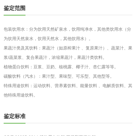
水处理药剂检测
聚丙烯酰胺检测
鉴定范围
工业乳状氢氧化钙
铝酸钙检测
包装饮用水：分为饮用天然矿泉水，饮用纯净水，其他类饮用水（分
检测
三氯异氰尿酸检测
磷酸二氢铵检测
为饮用天然泉水，饮用天然水，其他饮用水）。
果蔬汁类及其饮料：果蔬汁（如原榨果汁 、复原果汁）、蔬菜汁、果
碳酸钙检测
浆/蔬菜浆、复合果蔬汁，浓缩果蔬汁，果蔬汁类饮料。
植物蛋白饮料：豆浆、豆奶、核桃露、椰子汁、杏仁露等等。
活性炭
碳酸饮料（汽水）：果汁型、果味型、可乐型、其他型等。
特殊用途饮料：运动饮料、营养素饮料、能量饮料 、电解质饮料、其
活性炭检测
煤质颗粒活性炭检
他特殊用途饮料。
测
脱硫脱硝活性炭检
煤质活性炭检测
鉴定标准
测
电厂水处理活性炭
木质活性炭检测
检测