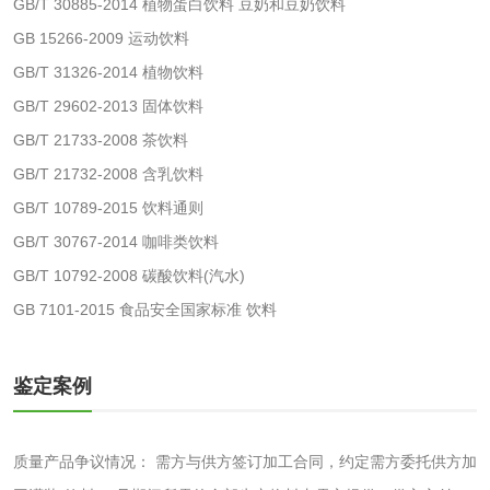
GB/T 30885-2014 植物蛋白饮料 豆奶和豆奶饮料
木质净水用活性炭
GB 15266-2009 运动饮料
检测
GB/T 31326-2014 植物饮料
农药肥料
GB/T 29602-2013 固体饮料
GB/T 21733-2008 茶饮料
肥料检测
微生物肥料检测
GB/T 21732-2008 含乳饮料
化肥检测
微生物菌剂检测
GB/T 10789-2015 饮料通则
GB/T 30767-2014 咖啡类饮料
有机肥检测
钾肥检测
GB/T 10792-2008 碳酸饮料(汽水)
GB 7101-2015 食品安全国家标准 饮料
磷酸肥料检测
鉴定案例
化工试剂
乳酸钠检测
消泡剂检测
质量产品争议情况： 需方与供方签订加工合同，约定需方委托供方加