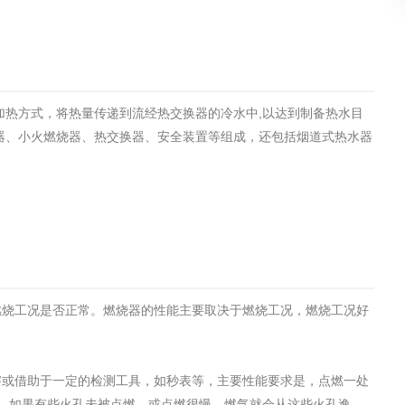
土壤污染检测
评价
水土保持监测
绿色产品认
加热方式，将热量传递到流经热交换器的冷水中,以达到制备热水目
审核
环境风险评价
矿山场地调
器、小火燃烧器、热交换器、安全装置等组成，还包括烟道式热水器
在线咨询
系统
不动产测绘
工程测量
基准网监测
摄影测量与
燃烧工况是否正常。燃烧器的性能主要取决于燃烧工况，燃烧工况好
察或借助于一定的检测工具，如秒表等，主要性能要求是，点燃一处
气治理
废气处理工程
废水处理工
，如果有些火孔未被点燃，或点燃很慢，燃气就会从这些火孔逸