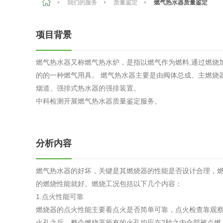
我们的服务
质量鉴定
燃气热水器质量鉴定
农副产品
咨询服务
质量鉴定
项目背景
卫生评价
绿色工厂
燃气热水器又称燃气热水炉，是指以燃气作为燃料,通过燃烧
专项服务
清洁生产
的的一种燃气用具。 燃气热水器主要是由阀体总成、主燃烧
新能源
烟道、强排式热水器的强排装置。
中科检测开展燃气热水器质量鉴定服务。
测绘测量
综合检测
地理信息
分析内容
海洋测绘
燃气热水器的好坏，关键是其燃烧器的性能是否设计合理，
的燃烧性能就好。燃烧工况包括以下几个内容：
环保工程
1.点火性能可靠
燃烧器的点火性能主要看点火是否简单可靠，点火检查靠观
VOCs废
火孔之后，整个燃烧器所有的火孔均应在2秒之内全部被点燃