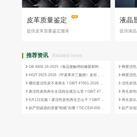
皮革质量鉴定
液晶
提供皮革质量鉴定服务
提供液晶
推荐资讯
Related news
GB 4806.16-2025《食品接触用硅橡胶材料及制品》标准解析
HG/T 3925-2026《甲基苯并三氮唑》发布，2026 年 12 月 1 日起实施
哪些废活性炭不准再生？GB/T 47051-2026 划定的禁止再生红线
废活性炭热再生全流程合规怎么管？GB/T 47051-2026 从分类到出厂检测
再生炭性
8月1日实施！废活性炭热再生怎么干？GB/T 47051-2026 八步程序这样落地
副产型碳源的质量"暗礁"在哪？T/CCEIA 0006-2026 重金属与 COD 合规红线