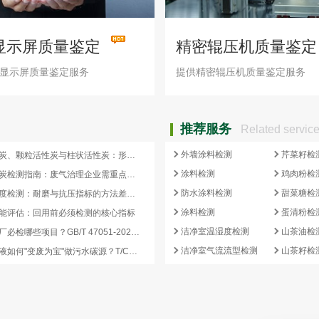
显示屏质量鉴定
精密辊压机质量鉴定
显示屏质量鉴定服务
提供精密辊压机质量鉴定服务
推荐服务
Related servic
外墙涂料检测
芹菜籽检
蜂窝活性炭、颗粒活性炭与柱状活性炭：形态差异与检测重点对照
涂料检测
鸡肉粉检
蜂窝活性炭检测指南：废气治理企业需重点关注的5项核心指标
防水涂料检测
甜菜糖检
活性炭强度检测：耐磨与抗压指标的方法差异及验收意义
涂料检测
蛋清粉检
能评估：回用前必须检测的核心指标
洁净室温湿度检测
山茶油检
再生炭出厂必检哪些项目？GB/T 47051-2026 再生活性炭检测清单这样列
洁净室气流流型检测
山茶籽检
副产浓缩液如何"变废为宝"做污水碳源？T/CCEIA 0006-2026 核心解读