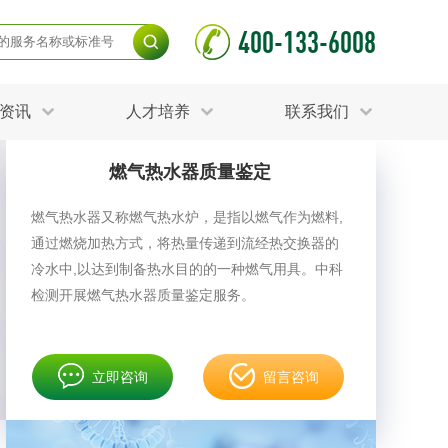
400-133-6008
资讯
人才培养
联系我们
燃气热水器质量鉴定
毒杀灭试验
食品接触材料检测
光伏检测
燃气热水器又称燃气热水炉，是指以燃气作为燃料,
测
声环境与振动检测
通过燃烧加热方式，将热量传递到流经热交换器的
护产品检测
可靠性测试
更多
冷水中,以达到制备热水目的的一种燃气用具。中科
分分析化验
食品安全检测
检测开展燃气热水器质量鉴定服务。
毒有害检测
洁净度检测
动场地检测
化妆品检测
立即咨询
留言咨询
水产品检测
水资源检测
别
危废鉴定
射卫生检测
毒理检测
调查
更多