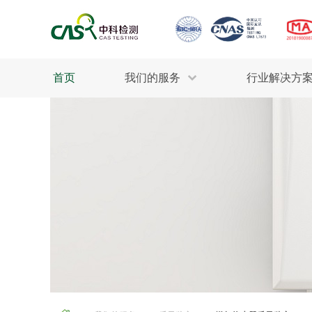
首页
我们的服务
行业解决方
生态环保
检测服务
工业材料
行业
污水检测
美妆消毒
INDU
废气检测
石油化工
为全
轻工产品
评估调查
整体
制药医疗
电子电气
耕地质量
建筑材料
场地调查