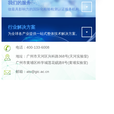
我们的服务
做最具影响力的国际化检验检测认证服务机构。
污水检测
行业解决方案
证
排污许可证办理
为全球各产业提供一站式整体技术解决方案。
查
更多
在线咨询
电话：400-133-6008
地址：广州市天河区兴科路368号(天河实验室)
广州市黄埔区科学城莲花砚路8号(黄埔实验室)
轨道交通变形监测
邮箱：atc@gic.ac.cn
遥感
更多
程
固废处理工程