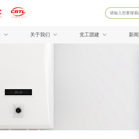
案
关于我们
党工团建
新闻
产品质量鉴定
病
解决方案
三废监测
电磁辐射检
固废危废鉴定
防
STRY SOLUTIONS
二噁英检测
土壤检测
土壤场地调查
成
球各产业提供一站式
生态环境检测
有
技术解决方案。
消毒检测备案
运
空气净化检测
涉
评价
矿山资源调查
危险废物鉴
公共卫生检测
放
环境风险评估
农用地土壤