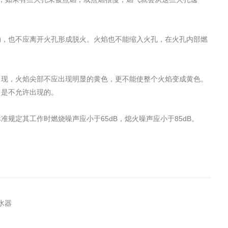
工程
工业废盐的处理和利用
土壤污染检
动，也不应离开火孔形成脱火。火焰也不能缩入火孔，在火孔内部燃
出现，火焰尖部不应出现明显的黄色，更不能使整个火焰变成黄色。
，是不允许出现的。
规定其工作时燃烧噪声应小于65dB，熄火噪声应小于85dB。
热水器