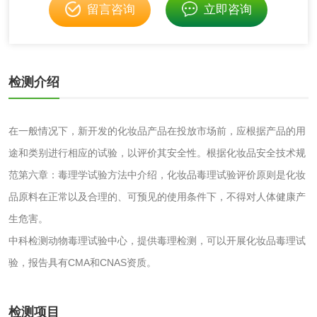
留言咨询
立即咨询
非金属材料
脱硫石膏检测
镀膜抗菌玻璃检测
检测介绍
光触媒检测
在一般情况下，新开发的化妆品产品在投放市场前，应根据产品的用
途和类别进行相应的试验，以评价其安全性。根据化妆品安全技术规
消毒产品
范第六章：毒理学试验方法中介绍，化妆品毒理试验评价原则是化妆
品原料在正常以及合理的、可预见的使用条件下，不得对人体健康产
成分分析配方研发
驱蚊检测
生危害。
中科检测动物毒理试验中心，提供毒理检测，可以开展化妆品毒理试
防霉检测
霉菌污染分析
验，报告具有CMA和CNAS资质。
消毒产品备案
防螨除螨检测
检测项目