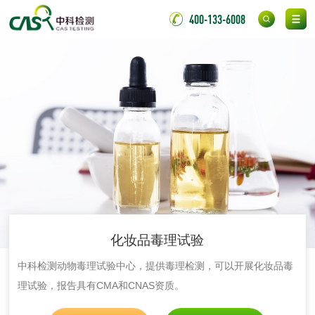
阻燃型氯丁胶检测
耐高温型氯丁胶检
400-133-6008
测
无底纸冷裱膜压敏
BOPP压敏胶粘带检
胶粘带检测
测
室温固化（硫化）
氟硅密封胶检测
金属
金属材料质量检测
金属硬度测试
金属材料检测
喷嘴检测
化妆品毒理试验
保险柜检测
气弹簧检测
中科检测动物毒理试验中心，提供毒理检测，可以开展化妆品毒
理试验，报告具有CMA和CNAS资质。
伸缩警棍检测