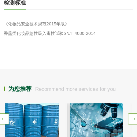
检测标准
花露水检测
蚊香液检测
《化妆品安全技术规范2015年版》
清洗剂检测
日化产品毒理检测
香薰类化妆品急性吸入毒性试验SN/T 4030-2014
洗手液检测
水处理剂
为您推荐
Recommend more services for you
水处理药剂检测
聚丙烯酰胺检测
工业乳状氢氧化钙
铝酸钙检测
检测
三氯异氰尿酸检测
磷酸二氢铵检测