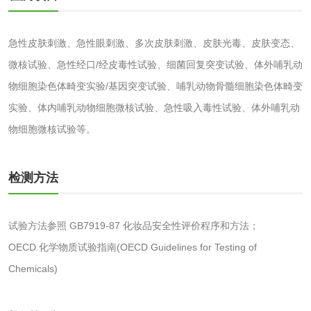
微生物检测
急性皮肤刺激、急性眼刺激、多次皮肤刺激、皮肤光毒、皮肤变态、
化妆品
微核试验、急性经口/经皮毒性试验、细菌回复突变试验、体外哺乳动
物细胞染色体畸变实验/基因突变试验、哺乳动物骨髓细胞染色体畸变
化妆品毒理试验
化妆品毒理测试
实验、体内哺乳动物细胞微核试验、急性吸入毒性试验、体外哺乳动
物细胞微核试验等。
化妆品眼刺激试验
化妆品皮肤刺激试
验
化妆品急性经口毒
化妆品皮肤变态反
检测方法
性试验
应试验
皮肤光变态反应试
试验方法参照 GB7919-87 化妆品安全性评价程序和方法；
验
OECD 化学物质试验指南(OECD Guidelines for Testing of
日化产品
Chemicals)
洗衣液检测
洗涤剂检测