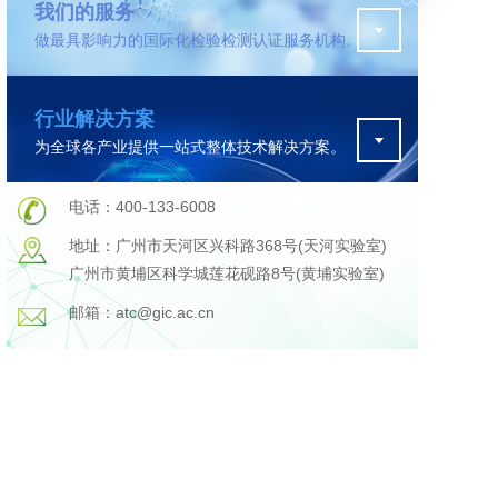
我们的服务
做最具影响力的国际化检验检测认证服务机构。
污水检测
行业解决方案
证
排污许可证办理
为全球各产业提供一站式整体技术解决方案。
查
更多
在线咨询
电话：400-133-6008
地址：广州市天河区兴科路368号(天河实验室)
广州市黄埔区科学城莲花砚路8号(黄埔实验室)
轨道交通变形监测
邮箱：atc@gic.ac.cn
遥感
更多
程
固废处理工程