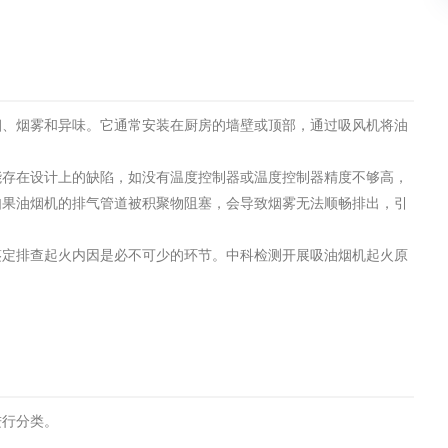
土壤污染检测
评价
水土保持监测
绿色产品认
烟、烟雾和异味。它通常安装在厨房的墙壁或顶部，通过吸风机将油
审核
环境风险评价
矿山场地调
在线咨询
能存在设计上的缺陷，如没有温度控制器或温度控制器精度不够高，
如果油烟机的排气管道被积聚物阻塞，会导致烟雾无法顺畅排出，引
鉴定排查起火内因是必不可少的环节。中科检测开展吸油烟机起火原
系统
不动产测绘
工程测量
基准网监测
摄影测量与
进行分类。
气治理
废气处理工程
废水处理工