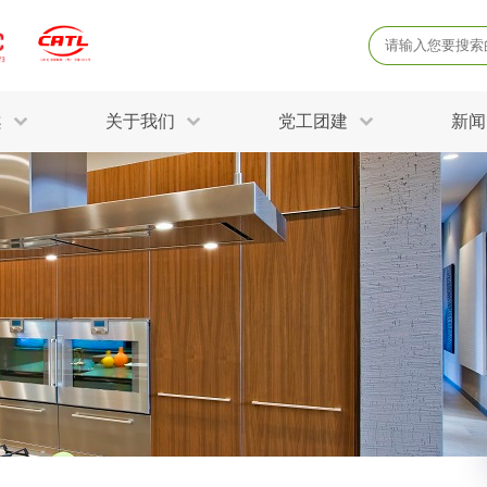
案
关于我们
党工团建
新闻
产品质量鉴定
病
解决方案
三废监测
电磁辐射检
固废危废鉴定
防
STRY SOLUTIONS
二噁英检测
土壤检测
土壤场地调查
成
球各产业提供一站式
生态环境检测
有
技术解决方案。
消毒检测备案
运
空气净化检测
涉
评价
矿山资源调查
危险废物鉴
公共卫生检测
放
环境风险评估
农用地土壤