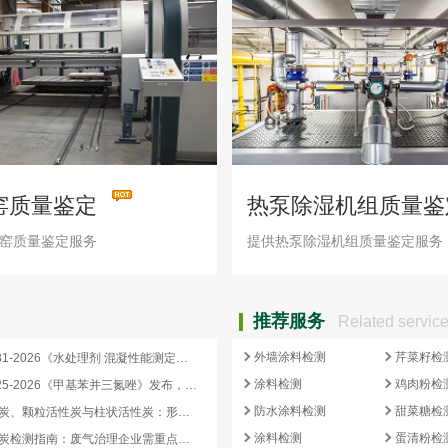
窑质量鉴定
热泵除湿机组质量鉴
窑质量鉴定服务
提供热泵除湿机组质量鉴定服务
推荐服务
Related servic
外墙涂料检测
芹菜籽检
HG/T 4331-2026《水处理剂 混凝性能测定方法》发布，2026 年 12 月 1 日起实施
涂料检测
鸡肉粉检
HG/T 3925-2026《甲基苯并三氮唑》发布，2026 年 12 月 1 日起实施
防水涂料检测
甜菜糖检
蜂窝活性炭、颗粒活性炭与柱状活性炭：形态差异与检测重点对照
涂料检测
蛋清粉检
蜂窝活性炭检测指南：废气治理企业需重点关注的5项核心指标