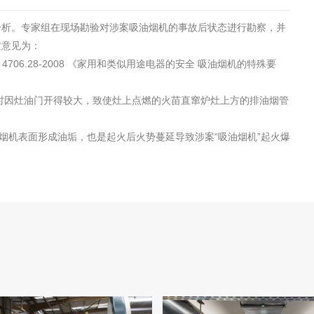
分析。专家组在现场勘验对涉案吸油烟机的事故后状态进行勘察，并
定意见为：
B 4706.28-2008 《家用和类似用途电器的安全 吸油烟机的特殊要
菜时因灶油门开得较大，致使灶上点燃的火苗直窜炉灶上方的排油烟管
烟机表面形成油垢，也是起火后火势蔓延导致涉案“吸油烟机”起火爆