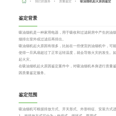
我们的服务
质量鉴定
吸油烟机起火原因鉴定
农副产品
咨询服务
质量鉴定
鉴定背景
卫生评价
绿色工厂
吸油烟机是一种家用电器，用于吸收和过滤厨房中产生的油
专项服务
清洁生产
烟排出室外或过滤后再排出。
新能源
吸油烟机起火原因有很多，比如在一些便宜的油烟机中，可
使得一旦风扇超过了正常运转温度，就会导致火灾的发生。
测绘测量
综合检测
起火灾。
在吸油烟机起火原因鉴定案件中，对吸油烟机本身进行质量
地理信息
因质量鉴定服务。
海洋测绘
鉴定范围
环保工程
吸油烟机可根据排放方式、开关形式、外形特征、安装方式
VOCs废
1、按排放方式可分为：外排式、循环式、两用式。