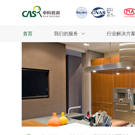
首页
我们的服务
行业解决方
生态环保
检测服务
工业材料
行业
污水检测
美妆消毒
INDU
废气检测
石油化工
为全
轻工产品
评估调查
整体
制药医疗
电子电气
耕地质量
建筑材料
场地调查