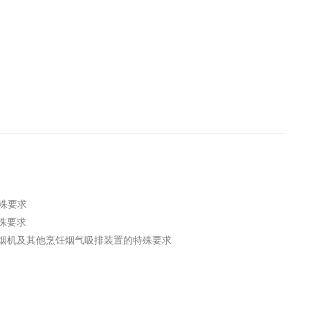
工程
工业废盐的处理和利用
土壤污染检
特殊要求
特殊要求
法 吸油烟机及其他烹饪烟气吸排装置的特殊要求