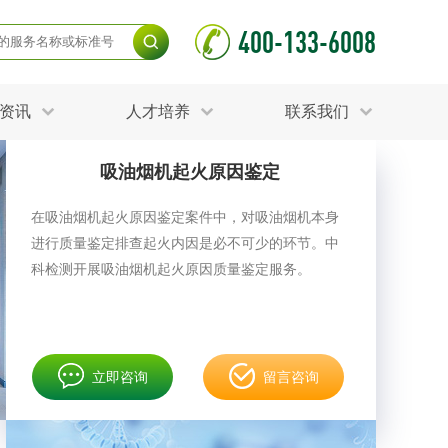
400-133-6008
资讯
人才培养
联系我们
吸油烟机起火原因鉴定
毒杀灭试验
食品接触材料检测
光伏检测
在吸油烟机起火原因鉴定案件中，对吸油烟机本身
测
声环境与振动检测
进行质量鉴定排查起火内因是必不可少的环节。中
护产品检测
可靠性测试
更多
科检测开展吸油烟机起火原因质量鉴定服务。
分分析化验
食品安全检测
毒有害检测
洁净度检测
动场地检测
化妆品检测
立即咨询
留言咨询
水产品检测
水资源检测
别
危废鉴定
射卫生检测
毒理检测
调查
更多