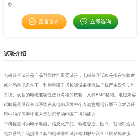
务。
乳酸钠检测
消泡剂检测
留言咨询
立即咨询
化工助剂检测
涂料助剂检测
化工原料检测
化学品检测
试验介绍
工业用氯化铵检测
电磁兼容试验是产品可靠性的重要试验，电磁兼容试验是指在实验室
颜料油墨
或外场环境条件下，利用电磁干扰检测设备和电磁干扰产生设备，对
系统、设备的电磁兼容性进行考核的试验，又称EMC检测。电磁兼容
油墨检测
凹版油墨和柔印油
试验是测量设备或系统在其电磁环境中令人满意地运行而不会对该环
墨检测
境中的任何事物引入无法忍受的电磁干扰的能力。
陶瓷颜料检测
油墨成分分析
中科检测可为电子电器、信息化产品、轨道交通、医疗、智能制造及
电力系统产品提供全套的电磁兼容试验检测服务及企业研发摸底服
玻璃画颜料检测
儿童水粉画颜料检