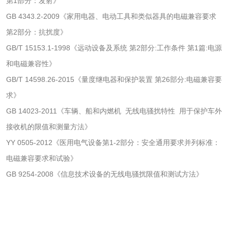
第1部分：发射》
卫生纸原纸检测
口罩纸检测
GB 4343.2-2009《家用电器、电动工具和类似器具的电磁兼容要求
一次性纸制品降解
擦手纸检测
第2部分：抗扰度》
GB/T 15153.1-1998《远动设备及系统 第2部分:工作条件 第1篇:电源
性能评价
瓦楞纸板检测
和电磁兼容性》
GB/T 14598.26-2015《量度继电器和保护装置 第26部分:电磁兼容要
求》
GB 14023-2011《车辆、船和内燃机 无线电骚扰特性 用于保护车外
生物相容性
接收机的限值和测量方法》
微核试验
急性经口毒性试验
YY 0505-2012《医用电气设备第1-2部分：安全通用要求并列标准：
电磁兼容要求和试验》
急性吸入毒性试验
皮肤刺激试验
GB 9254-2008《信息技术设备的无线电骚扰限值和测试方法》
急性经皮毒性试验
急性眼刺激试验
致突变试验