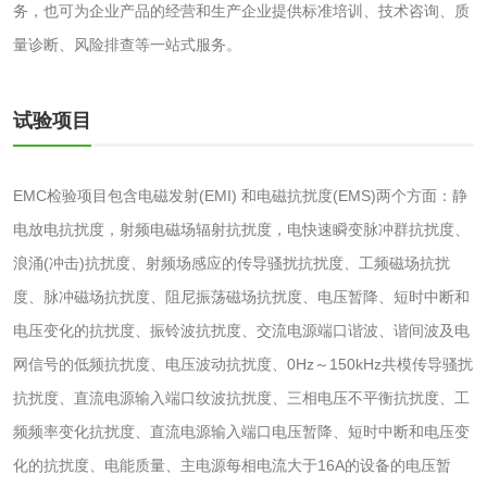
务，也可为企业产品的经营和生产企业提供标准培训、技术咨询、质
测
水性印刷油墨检测
量诊断、风险排查等一站式服务。
油品
试验项目
油品检测
润滑油检测
EMC检验项目包含电磁发射(EMI) 和电磁抗扰度(EMS)两个方面：静
生物柴油检测
生物质燃料检测
电放电抗扰度，射频电磁场辐射抗扰度，电快速瞬变脉冲群抗扰度、
浪涌(冲击)抗扰度、射频场感应的传导骚扰抗扰度、工频磁场抗扰
防冻液检测
润滑油运动粘度检
度、脉冲磁场抗扰度、阻尼振荡磁场抗扰度、电压暂降、短时中断和
电压变化的抗扰度、振铃波抗扰度、交流电源端口谐波、谐间波及电
测
齿轮油检测
网信号的低频抗扰度、电压波动抗扰度、0Hz～150kHz共模传导骚扰
抗扰度、直流电源输入端口纹波抗扰度、三相电压不平衡抗扰度、工
频频率变化抗扰度、直流电源输入端口电压暂降、短时中断和电压变
化的抗扰度、电能质量、主电源每相电流大于16A的设备的电压暂
食品接触