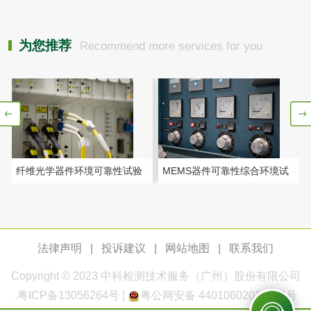
产品检测
为您推荐
Recommend more services for you
中药材检测
防护服检测
手套检测
口罩检测
熔喷布检测
计生用品检测
纤维光学器件环境可靠性试验
MEMS器件可靠性综合环境试
验
手术刀片检测
3Q验证
法律声明
|
投诉建议
|
网站地图
|
联系我们
Copyright © 2023
中科检测
技术服务（广州）股份有限公司
水系统3Q验证
压缩空气系统3Q验
.
粤ICP备13056264号
|
粤公网安备 44010602011168号
证