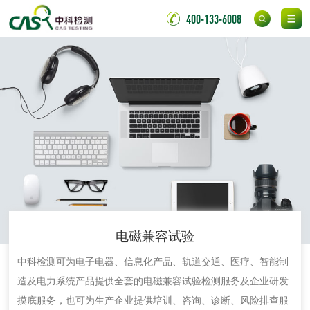
测
电厂水处理活性炭
木质活性炭检测
400-133-6008
检测
木质净水用活性炭
检测
农药肥料
肥料检测
微生物肥料检测
化肥检测
微生物菌剂检测
有机肥检测
钾肥检测
电磁兼容试验
磷酸肥料检测
中科检测可为电子电器、信息化产品、轨道交通、医疗、智能制
造及电力系统产品提供全套的电磁兼容试验检测服务及企业研发
化工试剂
摸底服务，也可为生产企业提供培训、咨询、诊断、风险排查服