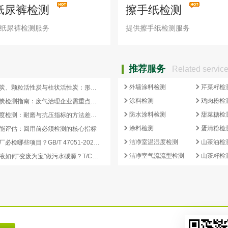
纸尿裤检测
擦手纸检测
纸尿裤检测服务
提供擦手纸检测服务
推荐服务
Related servic
外墙涂料检测
芹菜籽检
蜂窝活性炭、颗粒活性炭与柱状活性炭：形态差异与检测重点对照
涂料检测
鸡肉粉检
蜂窝活性炭检测指南：废气治理企业需重点关注的5项核心指标
防水涂料检测
甜菜糖检
活性炭强度检测：耐磨与抗压指标的方法差异及验收意义
涂料检测
蛋清粉检
能评估：回用前必须检测的核心指标
洁净室温湿度检测
山茶油检
再生炭出厂必检哪些项目？GB/T 47051-2026 再生活性炭检测清单这样列
洁净室气流流型检测
山茶籽检
副产浓缩液如何"变废为宝"做污水碳源？T/CCEIA 0006-2026 核心解读