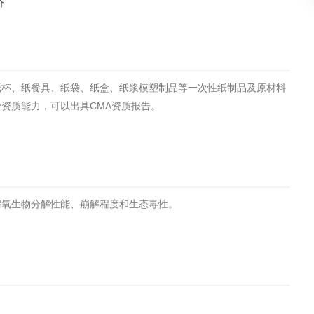
价
土壤污染检测
评价
水土保持监测
绿色产品认
纸杯、纸餐具、纸袋、纸盒、纸浆模塑制品等一次性纸制品及原材料
审核
环境风险评价
矿山场地调
资质能力，可以出具CMA资质报告。
在线咨询
系统
不动产测绘
工程测量
需氧生物分解性能、崩解程度和生态毒性。
基准网监测
摄影测量与
气治理
废气处理工程
废水处理工