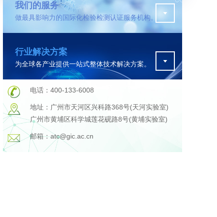
我们的服务
做最具影响力的国际化检验检测认证服务机构。
污水检测
行业解决方案
证
排污许可证办理
为全球各产业提供一站式整体技术解决方案。
查
更多
在线咨询
电话：400-133-6008
地址：广州市天河区兴科路368号(天河实验室)
广州市黄埔区科学城莲花砚路8号(黄埔实验室)
轨道交通变形监测
邮箱：atc@gic.ac.cn
遥感
更多
程
固废处理工程