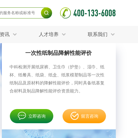
400-133-6008
资讯
人才培养
联系我们
一次性纸制品降解性能评价
毒杀灭试验
食品接触材料检测
光伏检测
中科检测开展纸尿裤、卫生巾（护垫）、湿巾、纸
测
声环境与振动检测
杯、纸餐具、纸袋、纸盒、纸浆模塑制品等一次性
护产品检测
可靠性测试
更多
纸制品及原材料的降解性能评价，同时具备纸基复
分分析化验
食品安全检测
合材料及制品降解性能评价资质能力。
毒有害检测
洁净度检测
动场地检测
化妆品检测
立即咨询
留言咨询
水产品检测
水资源检测
别
危废鉴定
射卫生检测
毒理检测
调查
更多