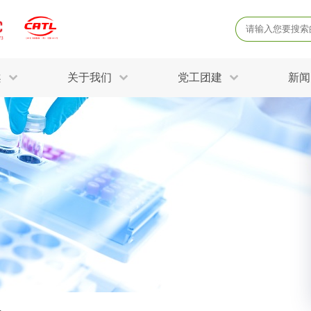
案
关于我们
党工团建
新闻
产品质量鉴定
病
解决方案
三废监测
电磁辐射检
固废危废鉴定
防
STRY SOLUTIONS
二噁英检测
土壤检测
土壤场地调查
成
球各产业提供一站式
生态环境检测
有
技术解决方案。
消毒检测备案
运
空气净化检测
涉
评价
矿山资源调查
危险废物鉴
公共卫生检测
放
环境风险评估
农用地土壤