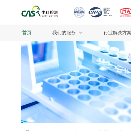
首页
我们的服务
行业解决方
生态环保
检测服务
工业材料
行业
污水检测
美妆消毒
INDU
废气检测
石油化工
为全
轻工产品
评估调查
整体
制药医疗
电子电气
耕地质量
建筑材料
场地调查