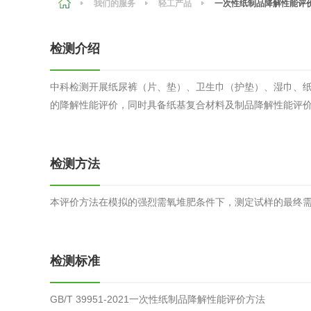
我们的服务
轻工产品
一次性纸制品降解性能评
农副产品
咨询服务
质量鉴定
检测介绍
卫生评价
绿色工厂
中科检测开展纸尿裤（片、垫）、卫生巾（护垫）、湿巾、
专项服务
清洁生产
的降解性能评价，同时具备纸基复合材料及制品降解性能评价
新能源
测绘测量
综合检测
检测方法
地理信息
本评价方法在模拟的强烈需氧堆肥条件下，测定试样的最终
海洋测绘
环保工程
检测标准
GB/T 39951-2021一次性纸制品降解性能评价方法
VOCs废