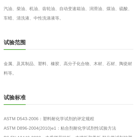
化妆品
汽油、柴油、机油、齿轮油、自动变速箱油、润滑油、煤油、硫酸、
车蜡、清洗液、中性洗涤液等。
化妆品毒理试验
化妆品毒理测试
化妆品眼刺激试验
化妆品皮肤刺激试
试验范围
验
化妆品急性经口毒
化妆品皮肤变态反
金属、及其制品、塑料、橡胶、高分子化合物、木材、石材、陶瓷材
性试验
应试验
皮肤光变态反应试
料等。
验
日化产品
试验标准
洗衣液检测
洗涤剂检测
ASTM D543-2006：塑料耐化学试剂的评定规程
花露水检测
蚊香液检测
ASTM D896-2004(2010)e1：粘合剂耐化学试剂性试验方法