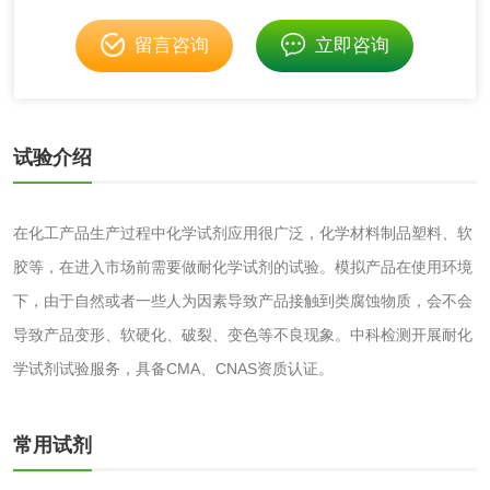
脱硫石膏检测
镀膜抗菌玻璃检测
留言咨询
立即咨询
光触媒检测
试验介绍
消毒产品
在化工产品生产过程中化学试剂应用很广泛，化学材料制品塑料、软
成分分析配方研发
驱蚊检测
胶等，在进入市场前需要做耐化学试剂的试验。模拟产品在使用环境
下，由于自然或者一些人为因素导致产品接触到类腐蚀物质，会不会
防霉检测
霉菌污染分析
导致产品变形、软硬化、破裂、变色等不良现象。中科检测开展耐化
学试剂试验服务，具备CMA、CNAS资质认证。
消毒产品备案
防螨除螨检测
微生物检测
常用试剂