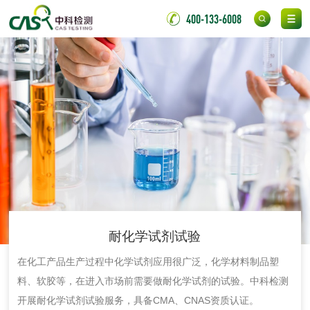
400-133-6008
胶粘带检测
测
室温固化（硫化）
氟硅密封胶检测
金属
金属材料质量检测
金属硬度测试
金属材料检测
喷嘴检测
保险柜检测
气弹簧检测
伸缩警棍检测
耐化学试剂试验
在化工产品生产过程中化学试剂应用很广泛，化学材料制品塑
非金属材料
料、软胶等，在进入市场前需要做耐化学试剂的试验。中科检测
开展耐化学试剂试验服务，具备CMA、CNAS资质认证。