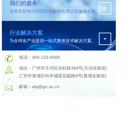
我们的服务
做最具影响力的国际化检验检测认证服务机构。
污水检测
行业解决方案
证
排污许可证办理
为全球各产业提供一站式整体技术解决方案。
查
更多
在线咨询
电话：400-133-6008
地址：广州市天河区兴科路368号(天河实验室)
广州市黄埔区科学城莲花砚路8号(黄埔实验室)
轨道交通变形监测
邮箱：atc@gic.ac.cn
遥感
更多
程
固废处理工程