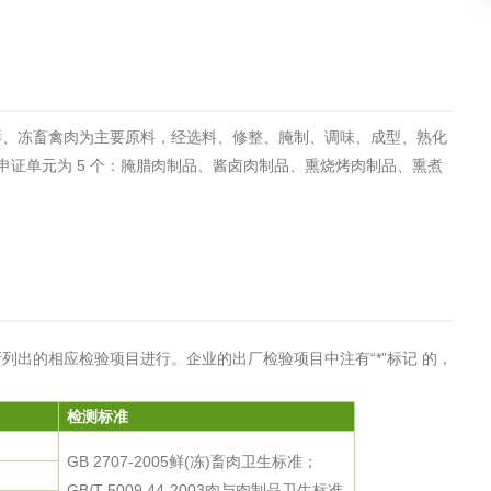
土壤污染检测
评价
水土保持监测
绿色产品认
鲜、冻畜禽肉为主要原料，经选料、修整、腌制、调味、成型、熟化
审核
环境风险评价
矿山场地调
申证单元为 5 个：腌腊肉制品、酱卤肉制品、熏烧烤肉制品、熏煮
在线咨询
系统
不动产测绘
工程测量
基准网监测
摄影测量与
出的相应检验项目进行。企业的出厂检验项目中注有“*”标记 的，
检测标准
GB 2707-2005鲜(冻)畜肉卫生标准；
气治理
废气处理工程
废水处理工
GB/T 5009.44-2003肉与肉制品卫生标准