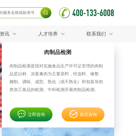
400-133-6008
资讯
人才培养
联系我们
肉制品检测
毒杀灭试验
食品接触材料检测
光伏检测
肉制品检测是指对实施食品生产许可证管理的肉制
测
声环境与振动检测
品是以鲜、冻畜禽肉为主要原料，经选料、修整、
护产品检测
可靠性测试
更多
腌制、调味、成型、熟化（或不熟化）和包装等肉
分分析化验
食品安全检测
类加工食品的检测。中科检测开展肉制品检测。
毒有害检测
洁净度检测
动场地检测
化妆品检测
立即咨询
留言咨询
水产品检测
水资源检测
别
危废鉴定
射卫生检测
毒理检测
调查
更多