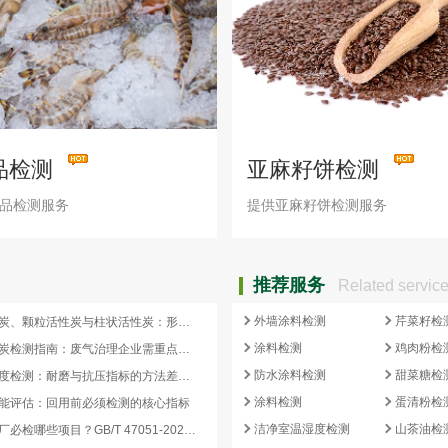
品检测
亚麻籽饼检测
品检测服务
提供亚麻籽饼检测服务
推荐服务
Related servic
外墙涂料检测
芹菜籽检
蜂窝活性炭、颗粒活性炭与柱状活性炭：形态差异与检测重点对照
涂料检测
鸡肉粉检
蜂窝活性炭检测指南：废气治理企业需重点关注的5项核心指标
防水涂料检测
甜菜糖检
活性炭强度检测：耐磨与抗压指标的方法差异及验收意义
涂料检测
蛋清粉检
能评估：回用前必须检测的核心指标
洁净室温湿度检测
山茶油检
再生炭出厂必检哪些项目？GB/T 47051-2026 再生活性炭检测清单这样列