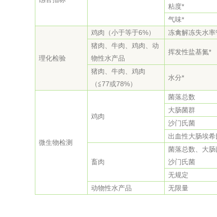
粘度*
综合利用
气味*
鸡肉（小于等于6%）
冻禽解冻失水率
猪肉、牛肉、鸡肉、动
挥发性盐基氮*
理化检验
物性水产品
猪肉、牛肉、鸡肉
水分*
（≦77或78%）
菌落总数
大肠菌群
鸡肉
沙门氏菌
出血性大肠埃希
微生物检测
菌落总数、大肠
畜肉
沙门氏菌
无规定
动物性水产品
无限量