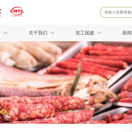
案
关于我们
党工团建
新闻
产品质量鉴定
病
解决方案
三废监测
电磁辐射检
固废危废鉴定
防
STRY SOLUTIONS
二噁英检测
土壤检测
土壤场地调查
成
球各产业提供一站式
生态环境检测
有
技术解决方案。
消毒检测备案
运
空气净化检测
涉
评价
矿山资源调查
危险废物鉴
公共卫生检测
放
环境风险评估
农用地土壤