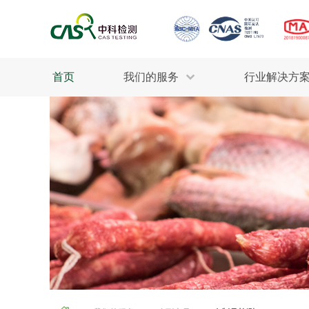
首页
我们的服务
行业解决方
生态环保
检测服务
工业材料
行业
污水检测
美妆消毒
INDU
废气检测
石油化工
为全
轻工产品
评估调查
整体
制药医疗
电子电气
耕地质量
建筑材料
场地调查