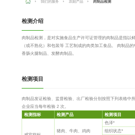
我们的服务
农副产品
肉制品检测
农副产品
咨询服务
质量鉴定
检测介绍
卫生评价
绿色工厂
肉制品检测，是对实施食品生产许可证管理的肉制品是指以
专项服务
清洁生产
（或不熟化）和包装等 工艺制成的肉类加工食品。 肉制品的
新能源
香肠火腿制品、发酵肉制品。
测绘测量
综合检测
检测项目
地理信息
海洋测绘
肉制品发证检验、监督检验、出厂检验分别按照下列表格中所列
企业应当每年检验 2 次。
环保工程
检测指标
检测产品
检测项目
色泽*
猪肉、牛肉、鸡肉
组织状态*
VOCs废
感官指标