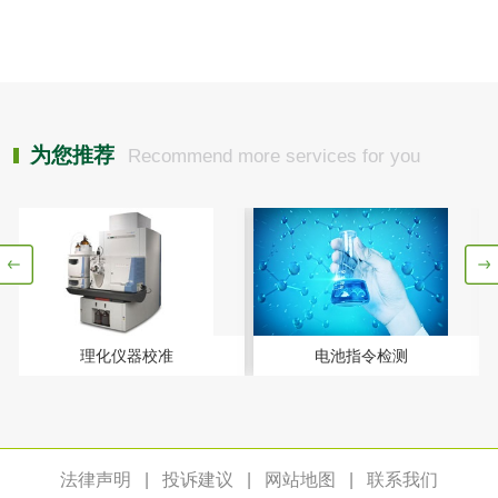
皮肤光变态反应试
验
日化产品
洗衣液检测
洗涤剂检测
为您推荐
Recommend more services for you
花露水检测
蚊香液检测
清洗剂检测
日化产品毒理检测
洗手液检测
理化仪器校准
电池指令检测
水处理剂
法律声明
|
投诉建议
|
网站地图
|
联系我们