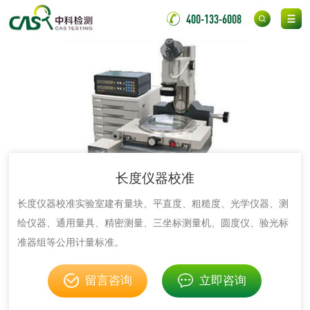
400-133-6008
胶粘剂
氯丁胶粘剂检测
通用型氯丁胶检测
阻燃型氯丁胶检测
耐高温型氯丁胶检
测
无底纸冷裱膜压敏
BOPP压敏胶粘带检
长度仪器校准
胶粘带检测
测
室温固化（硫化）
长度仪器校准实验室建有量块、平直度、粗糙度、光学仪器、测
氟硅密封胶检测
绘仪器、通用量具、精密测量、三坐标测量机、圆度仪、验光标
金属
准器组等公用计量标准。
金属材料质量检测
金属硬度测试
留言咨询
立即咨询
金属材料检测
喷嘴检测