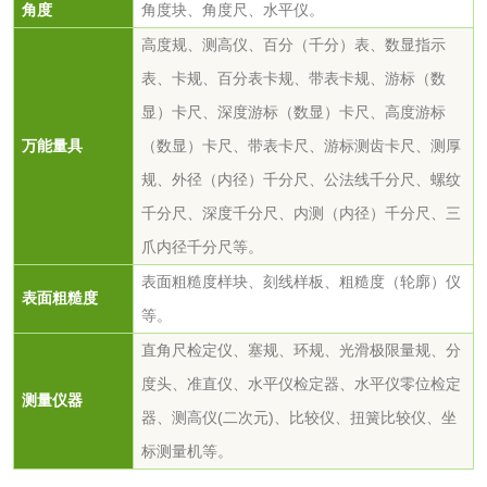
角度
角度块、角度尺、水平仪。
高度规、测高仪、百分（千分）表、数显指示
防霉检测
霉菌污染分析
表、卡规、百分表卡规、带表卡规、游标（数
显）卡尺、深度游标（数显）卡尺、高度游标
消毒产品备案
防螨除螨检测
万能量具
（数显）卡尺、带表卡尺、游标测齿卡尺、测厚
微生物检测
规、外径（内径）千分尺、公法线千分尺、螺纹
千分尺、深度千分尺、内测（内径）千分尺、三
爪内径千分尺等。
化妆品
表面粗糙度样块、刻线样板、粗糙度（轮廓）仪
表面粗糙度
化妆品毒理试验
化妆品毒理测试
等。
直角尺检定仪、塞规、环规、光滑极限量规、分
化妆品眼刺激试验
化妆品皮肤刺激试
度头、准直仪、水平仪检定器、水平仪零位检定
测量仪器
验
器、测高仪(二次元)、比较仪、扭簧比较仪、坐
化妆品急性经口毒
化妆品皮肤变态反
标测量机等。
性试验
应试验