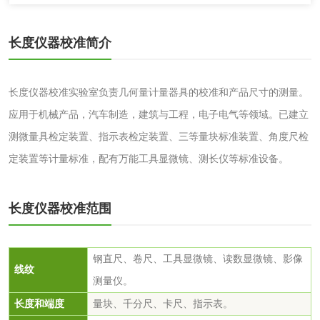
保险柜检测
气弹簧检测
长度仪器校准简介
伸缩警棍检测
长度仪器校准实验室负责几何量计量器具的校准和产品尺寸的测量。
应用于机械产品，汽车制造，建筑与工程，电子电气等领域。已建立
非金属材料
测微量具检定装置、指示表检定装置、三等量块标准装置、角度尺检
定装置等计量标准，配有万能工具显微镜、测长仪等标准设备。
脱硫石膏检测
镀膜抗菌玻璃检测
光触媒检测
长度仪器校准范围
钢直尺、卷尺、工具显微镜、读数显微镜、影像
线纹
消毒产品
测量仪。
长度和端度
量块、千分尺、卡尺、指示表。
成分分析配方研发
驱蚊检测