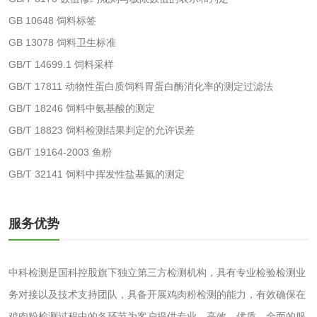
GB 10648 饲料标签
检测
三氯异氰尿酸检测
磷酸二氢铵检测
GB 13078 饲料卫生标准
GB/T 14699.1 饲料采样
碳酸钙检测
GB/T 17811 动物性蛋白质饲料胃蛋白酶消化率的测定过滤法
GB/T 18246 饲料中氨基酸的测定
活性炭
GB/T 18823 饲料检测结果判定的允许误差
GB/T 19164-2003 鱼粉
活性炭检测
煤质颗粒活性炭检
GB/T 32141 饲料中挥发性盐基氮的测定
测
脱硫脱硝活性炭检
煤质活性炭检测
服务优势
测
电厂水处理活性炭
木质活性炭检测
检测
中科检测是国科控股旗下独立第三方检测机构，具有专业检验检测业
木质净水用活性炭
务对接以及技术支持团队，具备开展鸡肉粉检测的能力，有效确保在
检测
鸡肉粉检测过程中的各环节为客户提供专业、高效、优质、全面的服