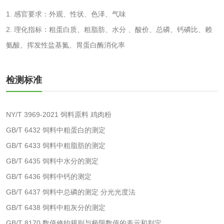
日化产品
1. 感官要求：外观、性状、色泽、气味
洗衣液检测
洗涤剂检测
2. 理化指标：粗蛋白质、粗脂肪、水分 、酸价、总磷、钙磷比、赖
氨酸、挥发性盐基氮、胃蛋白酶消化率
花露水检测
蚊香液检测
检测标准
清洗剂检测
日化产品毒理检测
洗手液检测
NY/T 3969-2021 饲料原料 鸡肉粉
GB/T 6432 饲料中粗蛋白的测定
GB/T 6433 饲料中粗脂肪的测定
GB/T 6435 饲料中水分的测定
水处理剂
GB/T 6436 饲料中钙的测定
GB/T 6437 饲料中总磷的测定 分光光度法
水处理药剂检测
聚丙烯酰胺检测
GB/T 6438 饲料中粗灰分的测定
工业乳状氢氧化钙
铝酸钙检测
GB/T 8170 数值修约规则与极限数值的表示和判定