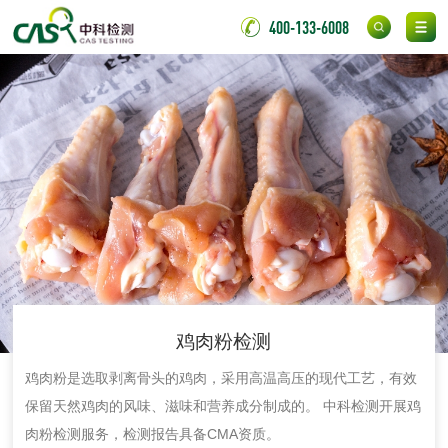
400-133-6008
伸缩警棍检测
非金属材料
脱硫石膏检测
镀膜抗菌玻璃检测
光触媒检测
消毒产品
鸡肉粉检测
​鸡肉粉是选取剥离骨头的鸡肉，采用高温高压的现代工艺，有效
成分分析配方研发
驱蚊检测
保留天然鸡肉的风味、滋味和营养成分制成的。 中科检测开展鸡
肉粉检测服务，检测报告具备CMA资质。
防霉检测
霉菌污染分析