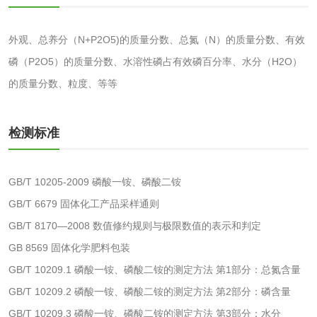
消毒产品备案
防螨除螨检测
外观、总养分（N+P2O5)的质量分数、总氮（N）的质量分数、有效
微生物检测
磷（P2O5）的质量分数、水溶性磷占有效磷百分率、水分（H2O）
的质量分数、粒度、等等
化妆品
检测标准
化妆品毒理试验
化妆品毒理测试
化妆品眼刺激试验
化妆品皮肤刺激试
GB/T 10205-2009 磷酸一铵、磷酸二铵
GB/T 6679 固体化工产品采样通则
验
化妆品急性经口毒
化妆品皮肤变态反
GB/T 8170—2008 数值修约规则与极限数值的表示和判定
性试验
应试验
GB 8569 固体化学肥料包装
皮肤光变态反应试
GB/T 10209.1 磷酸一铵、磷酸二铵的测定方法 第1部分：总氮含量
验
GB/T 10209.2 磷酸一铵、磷酸二铵的测定方法 第2部分：磷含量
日化产品
GB/T 10209.3 磷酸一铵、磷酸二铵的测定方法 第3部分：水分