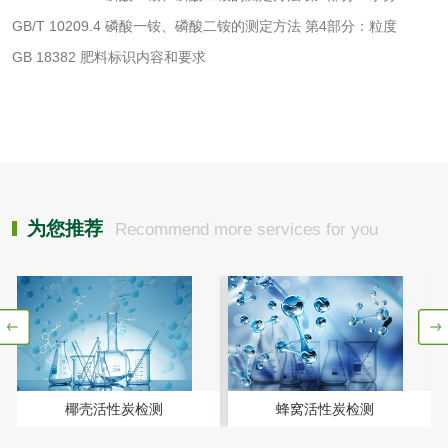
GB/T 10209.4 磷酸一铵、磷酸二铵的测定方法 第4部分：粒度
洗衣液检测
洗涤剂检测
GB 18382 肥料标识内容和要求
花露水检测
蚊香液检测
清洗剂检测
日化产品毒理检测
洗手液检测
为您推荐
Recommend more services for you
水处理剂
水处理药剂检测
聚丙烯酰胺检测
椰壳活性炭检测
蜂窝活性炭检测
工业乳状氢氧化钙
铝酸钙检测