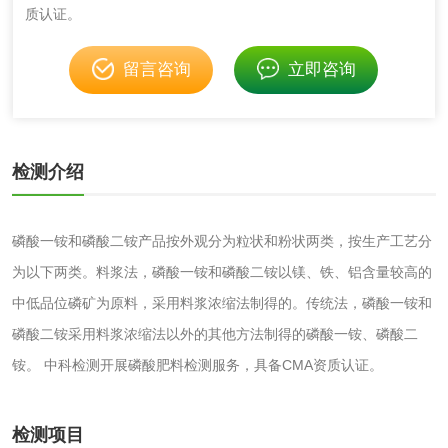
质认证。
伸缩警棍检测
留言咨询
立即咨询
非金属材料
脱硫石膏检测
镀膜抗菌玻璃检测
检测介绍
光触媒检测
磷酸一铵和磷酸二铵产品按外观分为粒状和粉状两类，按生产工艺分
为以下两类。料浆法，磷酸一铵和磷酸二铵以镁、铁、铝含量较高的
中低品位磷矿为原料，采用料浆浓缩法制得的。传统法，磷酸一铵和
消毒产品
磷酸二铵采用料浆浓缩法以外的其他方法制得的磷酸一铵、磷酸二
成分分析配方研发
驱蚊检测
铵。 中科检测开展磷酸肥料检测服务，具备CMA资质认证。
防霉检测
霉菌污染分析
检测项目