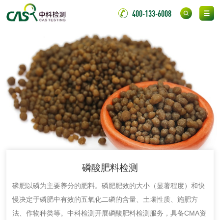
氯丁胶粘剂检测
通用型氯丁胶检测
400-133-6008
阻燃型氯丁胶检测
耐高温型氯丁胶检
测
无底纸冷裱膜压敏
BOPP压敏胶粘带检
胶粘带检测
测
室温固化（硫化）
氟硅密封胶检测
金属
金属材料质量检测
金属硬度测试
磷酸肥料检测
金属材料检测
喷嘴检测
磷肥以磷为主要养分的肥料。磷肥肥效的大小（显著程度）和快
慢决定于磷肥中有效的五氧化二磷的含量、土壤性质、施肥方
保险柜检测
气弹簧检测
法、作物种类等。中科检测开展磷酸肥料检测服务，具备CMA资