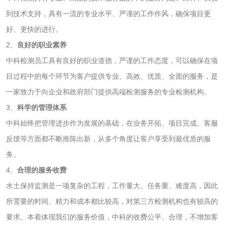
油墨检测
凹版油墨和柔印油
到技术支持，具有一流的专业水平、严谨的工作作风，确保项目更
墨检测
好、更快的进行。
陶瓷颜料检测
油墨成分分析
2、
良好的职业素养
中科检测员工具有良好的职业道德，严谨的工作态度，可以确保在项
玻璃画颜料检测
儿童水粉画颜料检
目过程中的每个环节为客户提供专业、高效、优质、全面的服务，是
测
水性印刷油墨检测
一家致力于向企业和政府部门提供高端检测服务的专业检测机构。
3、
科学的管理体系
油品
中科始终把管理进步作为发展的基础，在业务开拓、项目完成、客服
反馈等方面都不断推陈出新，从多个角度让客户享受到最优质的服
油品检测
润滑油检测
务。
4、
合理的服务收费
生物柴油检测
生物质燃料检测
水土保持监测是一项复杂的工程，工作量大、任务重、难度高，因此
所需要的时间、精力和成本都比较高，对第三方检测机构也有较高的
防冻液检测
润滑油运动粘度检
要求。本着体现我们的服务价值，中科的收费公平、合理，不增加客