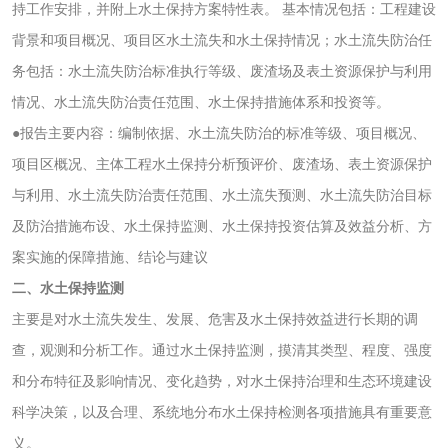
活性炭
持工作安排，并附上水土保持方案特性表。 基本情况包括：工程建设
背景和项目概况、项目区水土流失和水土保持情况；水土流失防治任
活性炭检测
煤质颗粒活性炭检
务包括：水土流失防治标准执行等级、废渣场及表土资源保护与利用
测
情况、水土流失防治责任范围、水土保持措施体系和投资等。
脱硫脱硝活性炭检
煤质活性炭检测
●报告主要内容：编制依据、水土流失防治的标准等级、项目概况、
测
项目区概况、主体工程水土保持分析预评价、废渣场、表土资源保护
电厂水处理活性炭
木质活性炭检测
与利用、水土流失防治责任范围、水土流失预测、水土流失防治目标
检测
木质净水用活性炭
及防治措施布设、水土保持监测、水土保持投资估算及效益分析、方
案实施的保障措施、结论与建议
检测
农药肥料
二、水土保持监测
主要是对水土流失发生、发展、危害及水土保持效益进行长期的调
肥料检测
微生物肥料检测
查，观测和分析工作。通过水土保持监测，摸清其类型、程度、强度
和分布特征及影响情况、变化趋势，对水土保持治理和生态环境建设
化肥检测
微生物菌剂检测
科学决策，以及合理、系统地分布水土保持检测各项措施具有重要意
义。