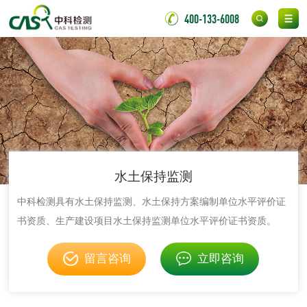
400-133-6008
化妆品毒理试验
化妆品毒理测试
化妆品眼刺激试验
化妆品皮肤刺激试
验
化妆品急性经口毒
化妆品皮肤变态反
性试验
应试验
皮肤光变态反应试
水土保持监测
验
日化产品
中科检测具有水土保持监测、水土保持方案编制单位水平评价证
书资质、生产建设项目水土保持监测单位水平评价证书资质。
洗衣液检测
洗涤剂检测
留言咨询
立即咨询
花露水检测
蚊香液检测
清洗剂检测
日化产品毒理检测