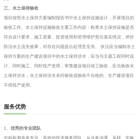
有机肥检测
钾肥检测
三、水土保持验收
项目按照水土保持方案编制报告书中水土保持设施设计，开展项目的
磷酸肥料检测
验收工作。水土保持设施验收主要工作内容：检查水土保持设施是否
符合设计要求，施工质量，投资使用和管理维护责任落实情况，评价
化工试剂
防治水土流失效果，对存在问题提出处理意见等。 依法应当编制水土
乳酸钠检测
消泡剂检测
保持方案的生产建设项目中的水土保持涉水，应当与主题工程同时设
计、同时施工、同时投产使用；审查建设项目竣工验收，应当验收水
化工助剂检测
涂料助剂检测
土保持涉水；水土保持涉水未经验收或验收不合格的，生产建设项目
不得投产使用。
化工原料检测
化学品检测
工业用氯化铵检测
服务优势
颜料油墨
1、
优秀的专业团队
中科检测具有专业、高效的技术服务团队，从业务沟通、采样、实验