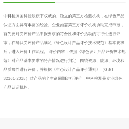
化工试剂
中科检测国科控股旗下权威的、独立的第三方检测机构，在绿色产品
乳酸钠检测
消泡剂检测
认证方面具有丰富的经验。企业如需第三方评价机构协助完成申报，
首先要对受评价产品申报要求的符合性和评价活动的可行性进行评
化工助剂检测
涂料助剂检测
审，在确认受评价产品满足《绿色设计产品评价技术规范》基本要求
后，进入评价工作流程。 评价内容：依据《绿色设计产品评价技术规
化工原料检测
化学品检测
范》对产品基本要求的符合情况进行判定，围绕资源、能源、环境和
工业用氯化铵检测
品质属性进行评价，并根据《生态设计产品评价通则》（GB/T
32161-2015）对产品的全生命周期进行评价，中科检测是专业绿色
颜料油墨
产品认证机构。
油墨检测
凹版油墨和柔印油
墨检测
陶瓷颜料检测
油墨成分分析