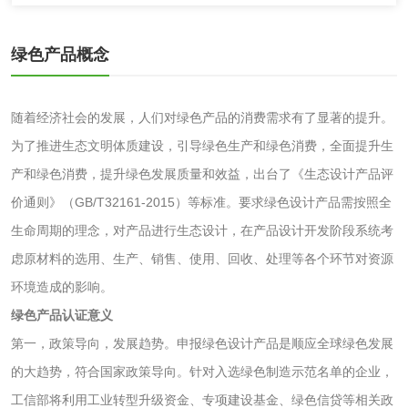
化妆品眼刺激试验
化妆品皮肤刺激试
验
化妆品急性经口毒
化妆品皮肤变态反
绿色产品概念
性试验
应试验
皮肤光变态反应试
随着经济社会的发展，人们对绿色产品的消费需求有了显著的提升。
验
为了推进生态文明体质建设，引导绿色生产和绿色消费，全面提升生
日化产品
产和绿色消费，提升绿色发展质量和效益，出台了《生态设计产品评
价通则》（GB/T32161-2015）等标准。要求绿色设计产品需按照全
洗衣液检测
洗涤剂检测
生命周期的理念，对产品进行生态设计，在产品设计开发阶段系统考
虑原材料的选用、生产、销售、使用、回收、处理等各个环节对资源
花露水检测
蚊香液检测
环境造成的影响。
清洗剂检测
日化产品毒理检测
绿色产品认证意义
第一，政策导向，发展趋势。申报绿色设计产品是顺应全球绿色发展
洗手液检测
的大趋势，符合国家政策导向。针对入选绿色制造示范名单的企业，
工信部将利用工业转型升级资金、专项建设基金、绿色信贷等相关政