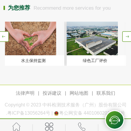
玻璃画颜料检测
儿童水粉画颜料检
为您推荐
Recommend more services for you
测
水性印刷油墨检测
油品
油品检测
润滑油检测
水土保持监测
绿色工厂评价
生物柴油检测
生物质燃料检测
防冻液检测
润滑油运动粘度检
法律声明
|
投诉建议
|
网站地图
|
联系我们
测
齿轮油检测
Copyright © 2023
中科检测
技术服务（广州）股份有限公司
.
粤ICP备13056264号
|
粤公网安备 44010602011168号