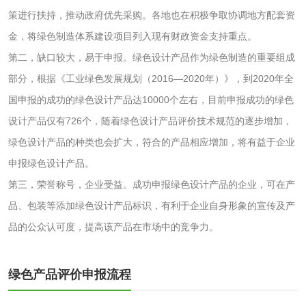
策进行扶持，推动政府优先采购。各地也在积极争取协调地方配套资
金，将绿色制造体系建设项目列入现有财政资金支持重点。
水处理剂
第二，缺口较大，易于申报。绿色设计产品作为绿色制造的重要组成
水处理药剂检测
聚丙烯酰胺检测
部分，根据《工业绿色发展规划（2016—2020年）》，到2020年全
国申报的成功的绿色设计产品达10000个左右，目前申报成功的绿色
工业乳状氢氧化钙
铝酸钙检测
设计产品仅有726个，随着绿色设计产品评价技术规范的逐步增加，
绿色设计产品的种类也会扩大，符合的产品相应增加，将有益于企业
检测
三氯异氰尿酸检测
磷酸二氢铵检测
申报绿色设计产品。
第三，荣誉称号，企业受益。成功申报绿色设计产品的企业，可在产
碳酸钙检测
品、包装等添加绿色设计产品标识，有利于企业自身形象的宣传及产
品的公众认可度，提高该产品在市场中的竞争力。
活性炭
活性炭检测
煤质颗粒活性炭检
绿色产品评价申报流程
测