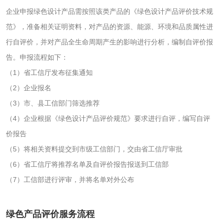
脱硫脱硝活性炭检
煤质活性炭检测
企业申报绿色设计产品需按照该类产品的《绿色设计产品评价技术规
测
范》，准备相关证明资料，对产品的资源、能源、环境和品质属性进
电厂水处理活性炭
木质活性炭检测
行自评价，并对产品全生命周期产生的影响进行分析，编制自评价报
检测
告。申报流程如下：
木质净水用活性炭
（1）省工信厅发布征集通知
检测
（2）企业报名
农药肥料
（3）市、县工信部门筛选推荐
肥料检测
微生物肥料检测
（4）企业根据《绿色设计产品评价规范》要求进行自评，编写自评
价报告
化肥检测
微生物菌剂检测
（5）将相关资料提交到市级工信部门，交由省工信厅审批
（6）省工信厅将推荐名单及自评价报告报送到工信部
有机肥检测
钾肥检测
（7）工信部进行评审，并将名单对外公布
磷酸肥料检测
绿色产品评价服务流程