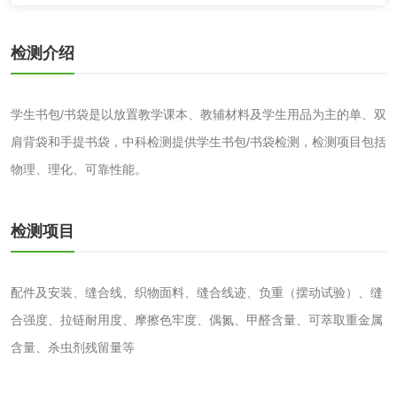
伸缩警棍检测
检测介绍
非金属材料
学生书包/书袋是以放置教学课本、教辅材料及学生用品为主的单、双
脱硫石膏检测
镀膜抗菌玻璃检测
肩背袋和手提书袋，中科检测提供学生书包/书袋检测，检测项目包括
光触媒检测
物理、理化、可靠性能。
检测项目
消毒产品
配件及安装、缝合线、织物面料、缝合线迹、负重（摆动试验）、缝
成分分析配方研发
驱蚊检测
合强度、拉链耐用度、摩擦色牢度、偶氮、甲醛含量、可萃取重金属
含量、杀虫剂残留量等
防霉检测
霉菌污染分析