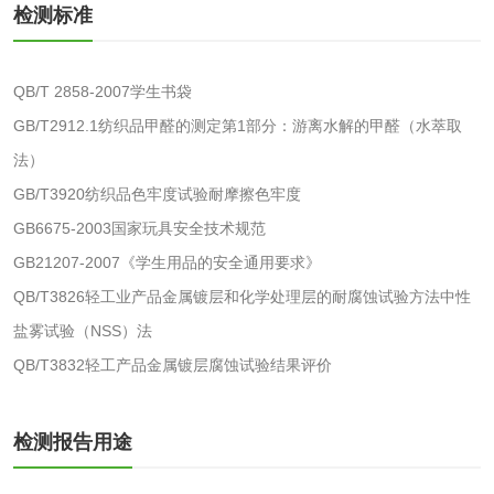
检测标准
消毒产品备案
防螨除螨检测
微生物检测
QB/T 2858-2007学生书袋
GB/T2912.1纺织品甲醛的测定第1部分：游离水解的甲醛（水萃取
化妆品
法）
GB/T3920纺织品色牢度试验耐摩擦色牢度
化妆品毒理试验
化妆品毒理测试
GB6675-2003国家玩具安全技术规范
GB21207-2007《学生用品的安全通用要求》
化妆品眼刺激试验
化妆品皮肤刺激试
QB/T3826轻工业产品金属镀层和化学处理层的耐腐蚀试验方法中性
验
化妆品急性经口毒
化妆品皮肤变态反
盐雾试验（NSS）法
QB/T3832轻工产品金属镀层腐蚀试验结果评价
性试验
应试验
皮肤光变态反应试
验
检测报告用途
日化产品