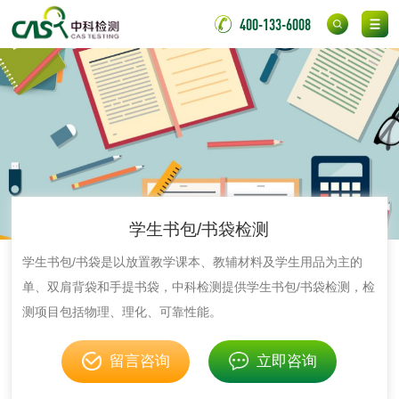
氯丁胶粘剂检测
通用型氯丁胶检测
400-133-6008
阻燃型氯丁胶检测
耐高温型氯丁胶检
测
无底纸冷裱膜压敏
BOPP压敏胶粘带检
胶粘带检测
测
室温固化（硫化）
氟硅密封胶检测
金属
学生书包/书袋检测
金属材料质量检测
金属硬度测试
学生书包/书袋是以放置教学课本、教辅材料及学生用品为主的
单、双肩背袋和手提书袋，中科检测提供学生书包/书袋检测，检
金属材料检测
喷嘴检测
测项目包括物理、理化、可靠性能。
留言咨询
立即咨询
保险柜检测
气弹簧检测