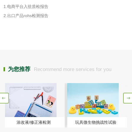
洗衣液检测
洗涤剂检测
1.电商平台入驻质检报告
2.出口产品rohs检测报告
花露水检测
蚊香液检测
清洗剂检测
日化产品毒理检测
洗手液检测
为您推荐
Recommend more services for you
水处理剂
水处理药剂检测
聚丙烯酰胺检测
工业乳状氢氧化钙
铝酸钙检测
涂改液/修正液检测
玩具微生物挑战性试验