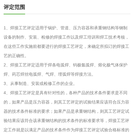
水处理药剂检测
聚丙烯酰胺检测
评定范围
工业乳状氢氧化钙
铝酸钙检测
1、焊接工艺评定适用于锅炉、管道、压力容器和承重钢结构等钢制
检测
设备的制作、安装、检修的焊接工作以及焊工培训和焊工技术考核，
三氯异氰尿酸检测
磷酸二氢铵检测
在这些工作实施前都要进行的焊接工艺评定，来确定所拟订的焊接工
碳酸钙检测
艺的正确性。
2、焊接工艺评定适用于焊条电弧焊、钨极氩弧焊、熔化极气体保护
活性炭
焊、药芯焊丝电弧焊、气焊、埋弧焊等焊接方法。
3、从事制造、安装或检修工作的企业。
活性炭检测
煤质颗粒活性炭检
4、焊接工艺评定是具有针对性的，各种产品的技术条件要求是不同
测
的，如果产品是压力容器，则其工艺评定的试验结果应该符合压力容
脱硫脱硝活性炭检
煤质活性炭检测
器的技术条件标准的要求；如果产品是承重钢结构，则其工艺评定试
测
验结果应该符合该承重钢结构的技术条件的标准要求等，焊接工艺评
电厂水处理活性炭
木质活性炭检测
定工作就是以满足产品的技术条件作为焊接工艺评定试验合格标准的