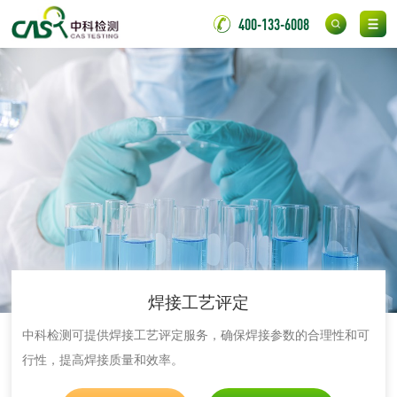
成分分析配方研发
驱蚊检测
400-133-6008
防霉检测
霉菌污染分析
消毒产品备案
防螨除螨检测
微生物检测
化妆品
化妆品毒理试验
化妆品毒理测试
焊接工艺评定
化妆品眼刺激试验
化妆品皮肤刺激试
中科检测可提供焊接工艺评定服务，确保焊接参数的合理性和可
验
化妆品急性经口毒
化妆品皮肤变态反
行性，提高焊接质量和效率。
性试验
应试验