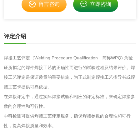
留言咨询
立即咨询
皮肤光变态反应试
验
日化产品
评定介绍
洗衣液检测
洗涤剂检测
花露水检测
蚊香液检测
焊接工艺评定（Welding Procedure Qualification，简称WPQ) 为验
证所拟定的焊件焊接工艺的正确性而进行的试验过程及结果评价。焊
清洗剂检测
日化产品毒理检测
接工艺评定是保证质量的重要措施，为正式制定焊接工艺指导书或焊
接工艺卡提供可靠依据。
洗手液检测
在焊接评定中，通过实际焊接试验和相应的评定标准，来确定焊接参
数的合理性和可行性。
中科检测可提供焊接工艺评定服务，确保焊接参数的合理性和可行
性，提高焊接质量和效率。
水处理剂