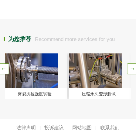
油品
油品检测
润滑油检测
为您推荐
Recommend more services for you
生物柴油检测
生物质燃料检测
防冻液检测
润滑油运动粘度检
测
齿轮油检测
劈裂抗拉强度试验
压缩永久变形测试
食品接触
法律声明
|
投诉建议
|
网站地图
|
联系我们
食品接触材料检测
奶嘴检测