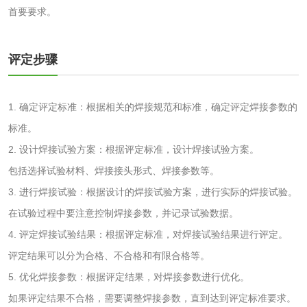
检测
木质净水用活性炭
首要要求。
检测
农药肥料
评定步骤
肥料检测
微生物肥料检测
1. 确定评定标准：根据相关的焊接规范和标准，确定评定焊接参数的
标准。
化肥检测
微生物菌剂检测
2. 设计焊接试验方案：根据评定标准，设计焊接试验方案。
有机肥检测
钾肥检测
包括选择试验材料、焊接接头形式、焊接参数等。
3. 进行焊接试验：根据设计的焊接试验方案，进行实际的焊接试验。
磷酸肥料检测
在试验过程中要注意控制焊接参数，并记录试验数据。
4. 评定焊接试验结果：根据评定标准，对焊接试验结果进行评定。
化工试剂
评定结果可以分为合格、不合格和有限合格等。
5. 优化焊接参数：根据评定结果，对焊接参数进行优化。
乳酸钠检测
消泡剂检测
如果评定结果不合格，需要调整焊接参数，直到达到评定标准要求。