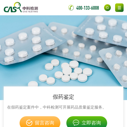
测
400-133-6008
无底纸冷裱膜压敏
BOPP压敏胶粘带检
胶粘带检测
测
室温固化（硫化）
氟硅密封胶检测
金属
金属材料质量检测
金属硬度测试
金属材料检测
喷嘴检测
保险柜检测
气弹簧检测
假药鉴定
伸缩警棍检测
在假药鉴定案件中，中科检测可开展药品质量鉴定服务。
留言咨询
立即咨询
非金属材料