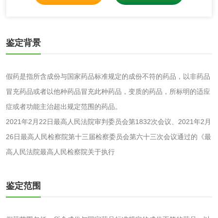
脱硫石膏检测
镀膜抗菌玻璃检测
鉴定背景
光触媒检测
假药是指所含成份与国家药品标准规定的成份不符的药品，以非药品
冒充药品或者以他种药品冒充此种药品，变质的药品，所标明的适应
消毒产品
症或者功能主治超出规定范围的药品。
2021年2月22日最高人民法院审判委员会第1832次会议、2021年2月
成分分析配方研发
驱蚊检测
26日最高人民检察院第十三届检察委员会第六十三次会议通过的《最
高人民法院最高人民检察院关于执行
防霉检测
霉菌污染分析
消毒产品备案
防螨除螨检测
鉴定范围
微生物检测