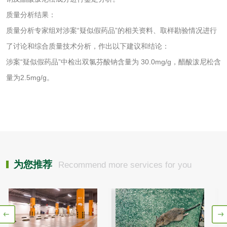
质量分析结果：
清洗剂检测
日化产品毒理检测
质量分析专家组对涉案“疑似假药品”的相关资料、取样勘验情况进行
了讨论和综合质量技术分析，作出以下建议和结论：
洗手液检测
涉案“疑似假药品”中检出双氯芬酸钠含量为 30.0mg/g，醋酸泼尼松含
量为2.5mg/g。
水处理剂
水处理药剂检测
聚丙烯酰胺检测
工业乳状氢氧化钙
铝酸钙检测
为您推荐
Recommend more services for you
检测
三氯异氰尿酸检测
磷酸二氢铵检测
碳酸钙检测