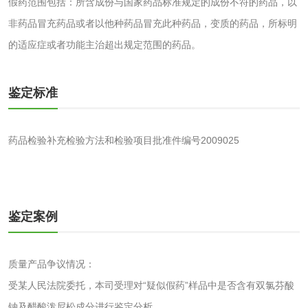
假药范围包括：所含成份与国家药品标准规定的成份不符的药品，以
非药品冒充药品或者以他种药品冒充此种药品，变质的药品，所标明
化妆品
的适应症或者功能主治超出规定范围的药品。
化妆品毒理试验
化妆品毒理测试
鉴定标准
化妆品眼刺激试验
化妆品皮肤刺激试
验
药品检验补充检验方法和检验项目批准件编号2009025
化妆品急性经口毒
化妆品皮肤变态反
性试验
应试验
皮肤光变态反应试
验
鉴定案例
日化产品
洗衣液检测
洗涤剂检测
质量产品争议情况：
受某人民法院委托，本司受理对“疑似假药”样品中是否含有双氯芬酸
花露水检测
蚊香液检测
钠及醋酸泼尼松成分进行鉴定分析。