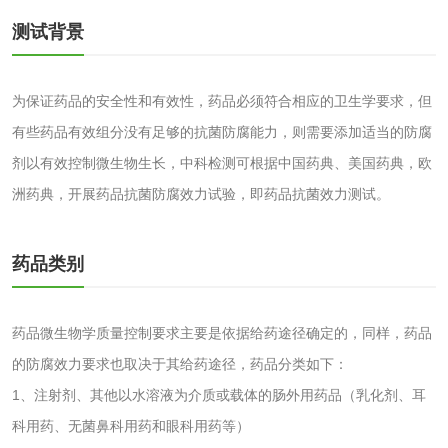
测试背景
化妆品毒理试验
化妆品毒理测试
为保证药品的安全性和有效性，药品必须符合相应的卫生学要求，但
化妆品眼刺激试验
化妆品皮肤刺激试
有些药品有效组分没有足够的抗菌防腐能力，则需要添加适当的防腐
验
化妆品急性经口毒
化妆品皮肤变态反
剂以有效控制微生物生长，中科检测可根据中国药典、美国药典，欧
洲药典，开展药品抗菌防腐效力试验，即药品抗菌效力测试。
性试验
应试验
皮肤光变态反应试
验
药品类别
日化产品
洗衣液检测
洗涤剂检测
药品微生物学质量控制要求主要是依据给药途径确定的，同样，药品
的防腐效力要求也取决于其给药途径，药品分类如下：
花露水检测
蚊香液检测
1、注射剂、其他以水溶液为介质或载体的肠外用药品（乳化剂、耳
科用药、无菌鼻科用药和眼科用药等）
清洗剂检测
日化产品毒理检测