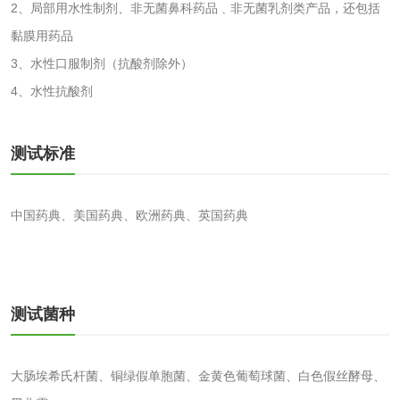
2、局部用水性制剂、非无菌鼻科药品﹑非无菌乳剂类产品，还包括
黏膜用药品
洗手液检测
3、水性口服制剂（抗酸剂除外）
4、水性抗酸剂
水处理剂
测试标准
水处理药剂检测
聚丙烯酰胺检测
中国药典、美国药典、欧洲药典、英国药典
工业乳状氢氧化钙
铝酸钙检测
检测
三氯异氰尿酸检测
磷酸二氢铵检测
测试菌种
碳酸钙检测
大肠埃希氏杆菌、铜绿假单胞菌、金黄色葡萄球菌、白色假丝酵母、