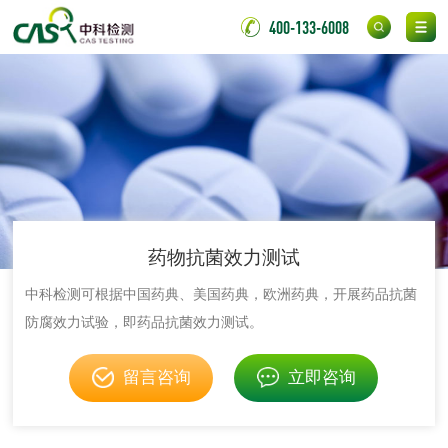
400-133-6008
光触媒检测
消毒产品
成分分析配方研发
驱蚊检测
药物抗菌效力测试
防霉检测
霉菌污染分析
中科检测可根据中国药典、美国药典，欧洲药典，开展药品抗菌
防腐效力试验，即药品抗菌效力测试。
消毒产品备案
防螨除螨检测
留言咨询
立即咨询
微生物检测
化妆品