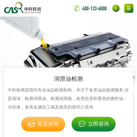
脱硫石膏检测
镀膜抗菌玻璃检测
400-133-6008
光触媒检测
消毒产品
成分分析配方研发
驱蚊检测
润滑油检测
防霉检测
霉菌污染分析
中科检测是国内专业油品检测机构，专注于各类油品检测服务,涉
及领域：检测润滑油、检测润滑脂，各类轻质和重质的燃料油，
消毒产品备案
防螨除螨检测
冷却液，各类金属加工液及相关的密封介质等。
微生物检测
留言咨询
立即咨询