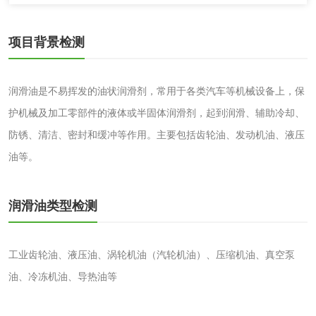
化妆品
项目背景检测
化妆品毒理试验
化妆品毒理测试
化妆品眼刺激试验
化妆品皮肤刺激试
润滑油是不易挥发的油状润滑剂，常用于各类汽车等机械设备上，保
验
护机械及加工零部件的液体或半固体润滑剂，起到润滑、辅助冷却、
化妆品急性经口毒
化妆品皮肤变态反
防锈、清洁、密封和缓冲等作用。主要包括齿轮油、发动机油、液压
性试验
应试验
油等。
皮肤光变态反应试
验
日化产品
润滑油类型检测
洗衣液检测
洗涤剂检测
工业齿轮油、液压油、涡轮机油（汽轮机油）、压缩机油、真空泵
油、冷冻机油、导热油等
花露水检测
蚊香液检测