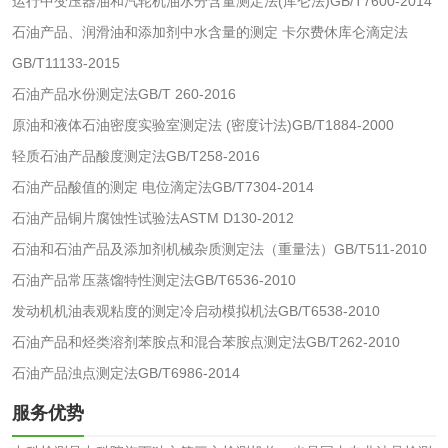
运行中变压器油和汽轮机油水分含量测定法(库仑法)GB/T7600-2014
活性炭
石油产品、润滑油和添加剂中水含量的测定 卡尔费休库仑滴定法
活性炭检测
煤质颗粒活性炭检
GB/T11133-2015
石油产品水份测定法GB/T 260-2016
测
脱硫脱硝活性炭检
煤质活性炭检测
原油和液体石油密度实验室测定法 (密度计法)GB/T1884-2000
轻质石油产品酸度测定法GB/T258-2016
测
电厂水处理活性炭
木质活性炭检测
石油产品酸值的测定 电位滴定法GB/T7304-2014
检测
石油产品铜片腐蚀性试验法ASTM D130-2012
木质净水用活性炭
石油和石油产品及添加剂机械杂质测定法（重量法）GB/T511-2010
检测
石油产品常压蒸馏特性测定法GB/T6536-2010
农药肥料
发动机机油表观粘度的测定冷启动模拟机法GB/T6538-2010
石油产品和烃类溶剂苯胺点和混合苯胺点测定法GB/T262-2010
肥料检测
微生物肥料检测
石油产品浊点测定法GB/T6986-2014
化肥检测
微生物菌剂检测
服务优势