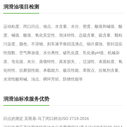
清洗剂检测
日化产品毒理检测
润滑油项目检测
洗手液检测
运动粘度、闭口闪点、倾点、水含量、水分、密度、酸值和碱值、酸
度、碱值、酸值、氧化安定性、泡沫特性、总硫含量、硫含量、颗粒
污染度、颜色、不溶物、刹车液平衡回流沸点、铜片腐蚀、密封适应
水处理剂
性指数、空气释放值、水分离性、破乳化度、乳化液pH值、机械杂
质、皂化值、灰分、蒸馏特性、蒸发损失、、过滤性、表观粘度、氧
水处理药剂检测
聚丙烯酰胺检测
化特性、抗磨损性能、承载能力、极压性能、苯胺点、抗氧剂含量、
水溶性酸和碱、浊点、稠环芳烃、防锈性能等
工业乳状氢氧化钙
铝酸钙检测
检测
三氯异氰尿酸检测
磷酸二氢铵检测
润滑油标准服务优势
碳酸钙检测
闪点的测定 宾斯基-马丁闭口杯法ISO 2719-2016