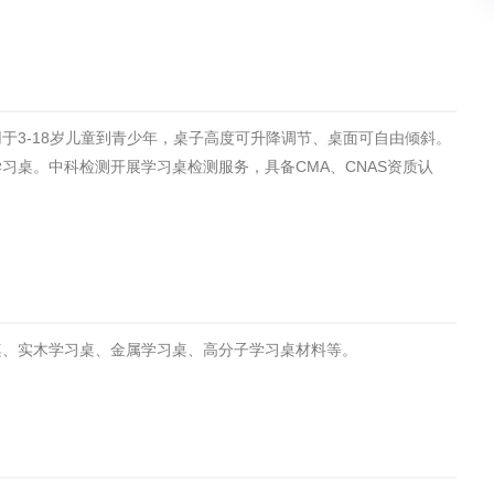
土壤污染检测
评价
水土保持监测
绿色产品认
于3-18岁儿童到青少年，桌子高度可升降调节、桌面可自由倾斜。
审核
环境风险评价
矿山场地调
习桌。中科检测开展学习桌检测服务，具备CMA、CNAS资质认
在线咨询
系统
不动产测绘
工程测量
基准网监测
摄影测量与
桌、实木学习桌、金属学习桌、高分子学习桌材料等。
气治理
废气处理工程
废水处理工