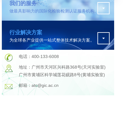
我们的服务
做最具影响力的国际化检验检测认证服务机构。
污水检测
行业解决方案
证
排污许可证办理
为全球各产业提供一站式整体技术解决方案。
查
更多
在线咨询
电话：400-133-6008
地址：广州市天河区兴科路368号(天河实验室)
广州市黄埔区科学城莲花砚路8号(黄埔实验室)
轨道交通变形监测
邮箱：atc@gic.ac.cn
遥感
更多
程
固废处理工程