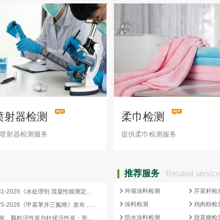
喷射器检测
柔巾检测
喷射器检测服务
提供柔巾检测服务
推荐服务
Related servic
外墙涂料检测
芹菜籽检
HG/T 4331-2026《水处理剂 混凝性能测定方法》发布，2026 年 12 月 1 日起实施
涂料检测
鸡肉粉检
HG/T 3925-2026《甲基苯并三氮唑》发布，2026 年 12 月 1 日起实施
防水涂料检测
甜菜糖检
蜂窝活性炭、颗粒活性炭与柱状活性炭：形态差异与检测重点对照