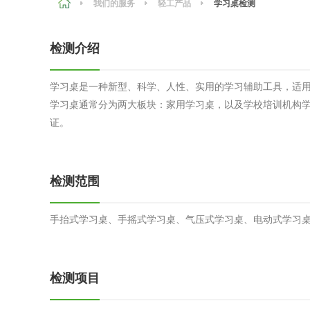
我们的服务
轻工产品
学习桌检测
农副产品
咨询服务
质量鉴定
检测介绍
卫生评价
绿色工厂
学习桌是一种新型、科学、人性、实用的学习辅助工具，适用
专项服务
清洁生产
学习桌通常分为两大板块：家用学习桌，以及学校培训机构学
新能源
证。
测绘测量
综合检测
检测范围
地理信息
海洋测绘
手抬式学习桌、手摇式学习桌、气压式学习桌、电动式学习
环保工程
检测项目
VOCs废