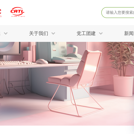
案
关于我们
党工团建
新闻
产品质量鉴定
病
解决方案
三废监测
电磁辐射检
固废危废鉴定
防
STRY SOLUTIONS
二噁英检测
土壤检测
土壤场地调查
成
球各产业提供一站式
生态环境检测
有
技术解决方案。
消毒检测备案
运
空气净化检测
涉
评价
矿山资源调查
危险废物鉴
公共卫生检测
放
环境风险评估
农用地土壤