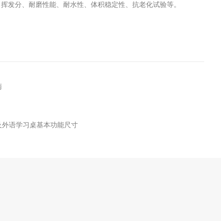
、挥发分、耐磨性能、耐水性、体积稳定性、抗老化试验等。
工程
工业废盐的处理和利用
土壤污染检
南
绘画桌及外语学习桌基本功能尺寸