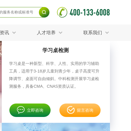
400-133-6008
资讯
人才培养
联系我们
学习桌检测
毒杀灭试验
食品接触材料检测
光伏检测
学习桌是一种新型、科学、人性、实用的学习辅助
测
声环境与振动检测
工具，适用于3-18岁儿童到青少年，桌子高度可升
护产品检测
可靠性测试
更多
降调节、桌面可自由倾斜。中科检测开展学习桌检
分分析化验
食品安全检测
测服务，具备CMA、CNAS资质认证。
毒有害检测
洁净度检测
动场地检测
化妆品检测
立即咨询
留言咨询
水产品检测
水资源检测
别
危废鉴定
射卫生检测
毒理检测
调查
更多