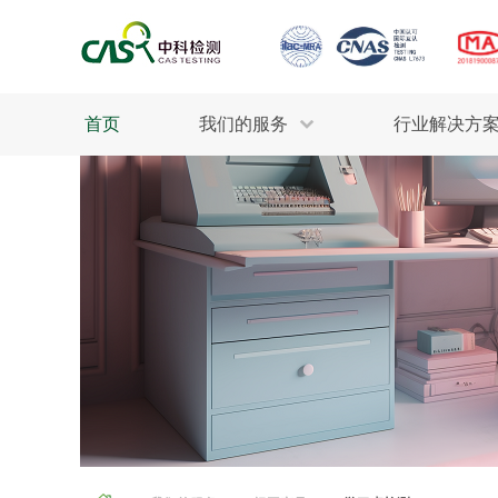
首页
我们的服务
行业解决方
生态环保
检测服务
工业材料
行业
污水检测
美妆消毒
INDU
废气检测
石油化工
为全
轻工产品
评估调查
整体
制药医疗
电子电气
耕地质量
建筑材料
场地调查