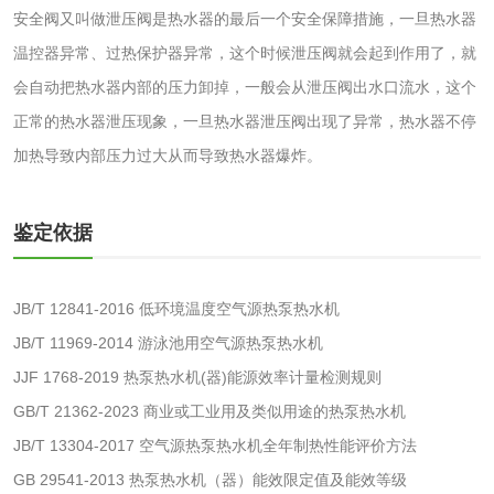
安全阀又叫做泄压阀是热水器的最后一个安全保障措施，一旦热水器
检测
三氯异氰尿酸检测
磷酸二氢铵检测
温控器异常、过热保护器异常，这个时候泄压阀就会起到作用了，就
会自动把热水器内部的压力卸掉，一般会从泄压阀出水口流水，这个
碳酸钙检测
正常的热水器泄压现象，一旦热水器泄压阀出现了异常，热水器不停
加热导致内部压力过大从而导致热水器爆炸。
活性炭
活性炭检测
煤质颗粒活性炭检
鉴定依据
测
脱硫脱硝活性炭检
煤质活性炭检测
JB/T 12841-2016 低环境温度空气源热泵热水机
测
JB/T 11969-2014 游泳池用空气源热泵热水机
电厂水处理活性炭
木质活性炭检测
JJF 1768-2019 热泵热水机(器)能源效率计量检测规则
检测
木质净水用活性炭
GB/T 21362-2023 商业或工业用及类似用途的热泵热水机
JB/T 13304-2017 空气源热泵热水机全年制热性能评价方法
检测
GB 29541-2013 热泵热水机（器）能效限定值及能效等级
农药肥料