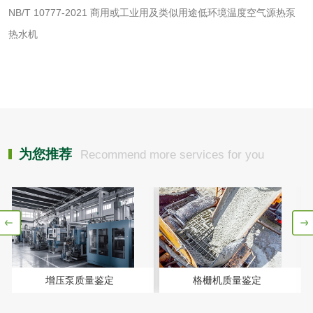
NB/T 10777-2021 商用或工业用及类似用途低环境温度空气源热泵
肥料检测
微生物肥料检测
热水机
化肥检测
微生物菌剂检测
有机肥检测
钾肥检测
磷酸肥料检测
为您推荐
Recommend more services for you
化工试剂
乳酸钠检测
消泡剂检测
化工助剂检测
涂料助剂检测
增压泵质量鉴定
格栅机质量鉴定
化工原料检测
化学品检测