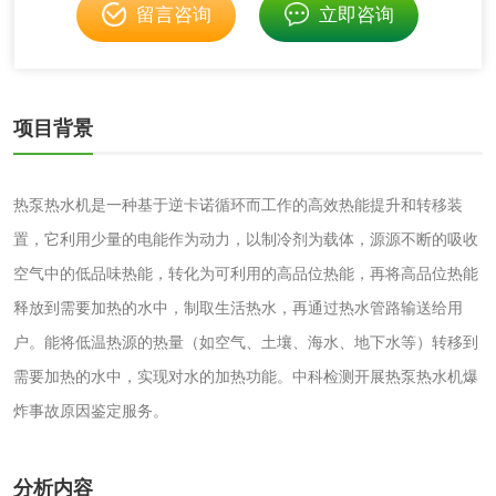
留言咨询
立即咨询
消毒产品备案
防螨除螨检测
微生物检测
项目背景
化妆品
热泵热水机是一种基于逆卡诺循环而工作的高效热能提升和转移装
化妆品毒理试验
化妆品毒理测试
置，它利用少量的电能作为动力，以制冷剂为载体，源源不断的吸收
空气中的低品味热能，转化为可利用的高品位热能，再将高品位热能
化妆品眼刺激试验
化妆品皮肤刺激试
释放到需要加热的水中，制取生活热水，再通过热水管路输送给用
验
户。能将低温热源的热量（如空气、土壤、海水、地下水等）转移到
化妆品急性经口毒
化妆品皮肤变态反
需要加热的水中，实现对水的加热功能。中科检测开展热泵热水机爆
性试验
应试验
皮肤光变态反应试
炸事故原因鉴定服务。
验
日化产品
分析内容