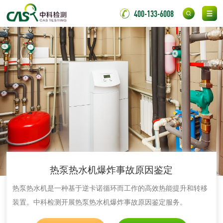
400-133-6008
伸缩警棍检测
非金属材料
脱硫石膏检测
镀膜抗菌玻璃检测
光触媒检测
消毒产品
热泵热水机爆炸事故原因鉴定
成分分析配方研发
驱蚊检测
热泵热水机是一种基于逆卡诺循环而工作的高效热能提升和转移
装置。中科检测开展热泵热水机爆炸事故原因鉴定服务。
防霉检测
霉菌污染分析