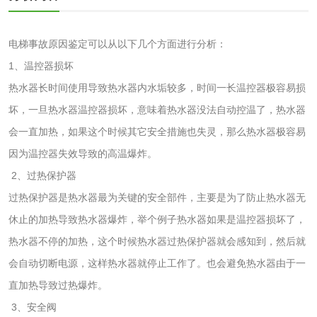
洗衣液检测
洗涤剂检测
电梯事故原因鉴定可以从以下几个方面进行分析：
花露水检测
蚊香液检测
1、温控器损坏
热水器长时间使用导致热水器内水垢较多，时间一长温控器极容易损
清洗剂检测
日化产品毒理检测
坏，一旦热水器温控器损坏，意味着热水器没法自动控温了，热水器
会一直加热，如果这个时候其它安全措施也失灵，那么热水器极容易
洗手液检测
因为温控器失效导致的高温爆炸。
2、过热保护器
过热保护器是热水器最为关键的安全部件，主要是为了防止热水器无
休止的加热导致热水器爆炸，举个例子热水器如果是温控器损坏了，
水处理剂
热水器不停的加热，这个时候热水器过热保护器就会感知到，然后就
水处理药剂检测
聚丙烯酰胺检测
会自动切断电源，这样热水器就停止工作了。也会避免热水器由于一
直加热导致过热爆炸。
工业乳状氢氧化钙
铝酸钙检测
3、安全阀