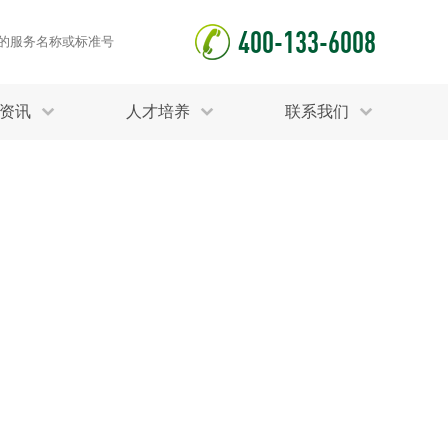
400-133-6008
资讯
人才培养
联系我们
钾肥检测
毒杀灭试验
食品接触材料检测
光伏检测
合理使用钾肥，能使树木茎杆强健，提高抗病虫、
测
声环境与振动检测
抗寒、抗旱和抗倒伏的能力，促使根部发达，球根
护产品检测
可靠性测试
更多
增大，并能促使果实膨大，色泽良好。中科检测化
分分析化验
食品安全检测
工检测机构可开展钾肥检测服务。
毒有害检测
洁净度检测
动场地检测
化妆品检测
立即咨询
留言咨询
水产品检测
水资源检测
别
危废鉴定
射卫生检测
毒理检测
调查
更多