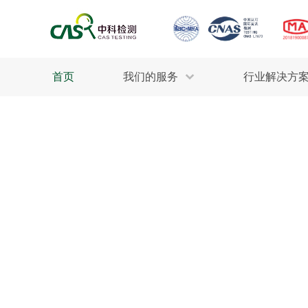
首页
我们的服务
行业解决方
生态环保
检测服务
工业材料
行业
污水检测
美妆消毒
INDU
废气检测
石油化工
为全
轻工产品
评估调查
整体
制药医疗
电子电气
耕地质量
建筑材料
场地调查