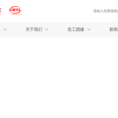
案
关于我们
党工团建
新闻
产品质量鉴定
病
解决方案
三废监测
电磁辐射检
固废危废鉴定
防
STRY SOLUTIONS
二噁英检测
土壤检测
土壤场地调查
成
球各产业提供一站式
生态环境检测
有
技术解决方案。
消毒检测备案
运
空气净化检测
涉
评价
矿山资源调查
危险废物鉴
公共卫生检测
放
环境风险评估
农用地土壤