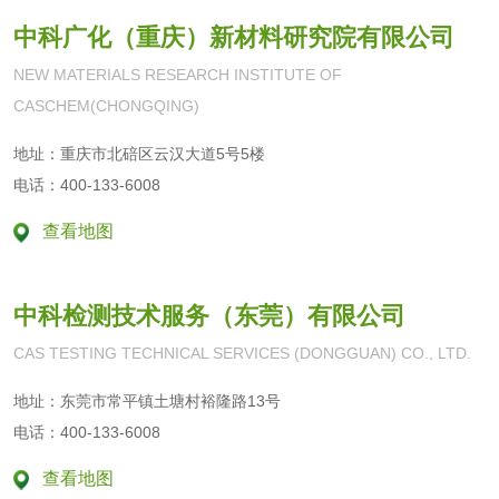
中科广化（重庆）新材料研究院有限公司
纺织品抗菌检测
蚊帐检测
NEW MATERIALS RESEARCH INSTITUTE OF
纺织品检测
纺织品禁限用物质
CASCHEM(CHONGQING)
检测
地址：重庆市北碚区云汉大道5号5楼
AZO偶氮检测
童装检测
电话：400-133-6008
沙袋检测
查看地图
包装材料
中科检测技术服务（东莞）有限公司
包装重金属检测
塑料瓶密封性检测
CAS TESTING TECHNICAL SERVICES (DONGGUAN) CO., LTD.
地址：东莞市常平镇土塘村裕隆路13号
自封袋检测
塑料周转筐检测
电话：400-133-6008
塑料编织袋检测
手提纸袋检测
查看地图