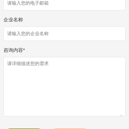
袋检测
文体用品
企业名称
学生用品检测
文具检测
涂改液/修正液检测
学生书包/书袋检测
咨询内容
*
橡皮擦检测
学生书包检测
人造草坪检测
卫生用品
卫生湿巾检测
普通湿巾检测
一次性卫生用品毒
卫生用品阴道黏膜