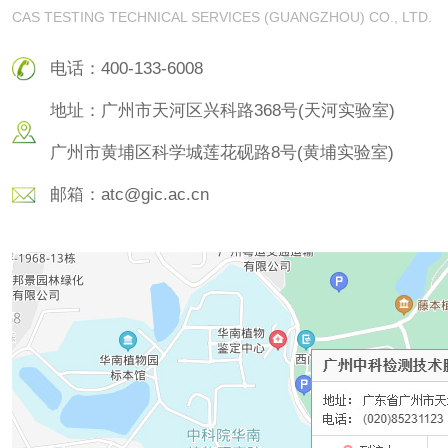
CAS TESTING TECHNICAL SERVICES (GUANGZHOU) CO., LTD.
颜料油墨
电话：
400-133-6008
油墨检测
凹版油墨和柔印油
地址：
广州市天河区兴科路368号(天河实验室)
墨检测
陶瓷颜料检测
油墨成分分析
广州市黄埔区科学城莲花砚路8号(黄埔实验室)
玻璃画颜料检测
儿童水粉画颜料检
邮箱：
atc@gic.ac.cn
测
水性印刷油墨检测
油品
油品检测
润滑油检测
生物柴油检测
生物质燃料检测