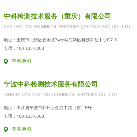
微核试验
急性经口毒性试验
中科检测技术服务（重庆）有限公司
CAS TESTING TECHNICAL SERVICES (CHONGQING) CO., LTD.
急性吸入毒性试验
皮肤刺激试验
地址：重庆市北碚区云禾路74号两江新区科技科创中心G7-5
急性经皮毒性试验
急性眼刺激试验
电话：400-133-6008
查看地图
致突变试验
产品检测
宁波中科检测技术服务有限公司
NINGBO CAS TESTING TECHNICAL SERVICES CO., LTD
中药材检测
防护服检测
地址：浙江省宁波市鄞州区金谷中路（东）9号
手套检测
口罩检测
电话：400-133-6008
查看地图
熔喷布检测
计生用品检测