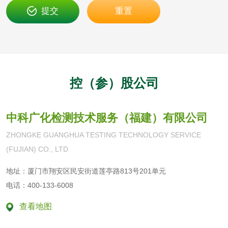
理检测
刺激试验
提交
重置
一次性使用卫生用
一次性使用卫生用
品皮肤刺激试验
品皮肤变态反应试
一次性使用卫生用
验
品阴道黏膜刺激试
轻工杂货
控（参）股公司
验
玩具检测
除臭剂检测
中科广化检测技术服务（福建）有限公司
电子烟检测
乳胶枕头检测
ZHONGKE GUANGHUA TESTING TECHNOLOGY SERVICE
(FUJIAN) CO., LTD
玩具微生物检测
玩具微生物挑战性
地址：厦门市翔安区民安街道莲亭路813号201单元
试验
儿童玩具检测
电话：400-133-6008
查看地图
服饰鞋包