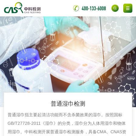
外墙涂料检测
涂料检测
400-133-6008
胶粘剂
氯丁胶粘剂检测
通用型氯丁胶检测
阻燃型氯丁胶检测
耐高温型氯丁胶检
测
无底纸冷裱膜压敏
BOPP压敏胶粘带检
胶粘带检测
测
室温固化（硫化）
普通湿巾检测
氟硅密封胶检测
金属
普通湿巾指主要起清洁功能而不含杀菌效果的湿巾。按照国标
GB/T27728-2011《湿巾》的分类，湿巾分为人体用湿巾和物体
金属材料质量检测
金属硬度测试
用湿巾。中科检测开展普通湿巾检测服务，具备CMA、CNAS资