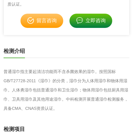
质认证。
金属材料检测
喷嘴检测
留言咨询
立即咨询
保险柜检测
气弹簧检测
伸缩警棍检测
检测介绍
非金属材料
普通湿巾指主要起清洁功能而不含杀菌效果的湿巾。按照国标
脱硫石膏检测
镀膜抗菌玻璃检测
GB/T27728-2011《湿巾》的分类，湿巾分为人体用湿巾和物体用湿
巾。人体勇湿巾包括普通湿巾和卫生湿巾；物体用湿巾包括厨具用湿
光触媒检测
巾、卫具用湿巾及其他用途湿巾。中科检测开展普通湿巾检测服务，
具备CMA、CNAS资质认证。
消毒产品
检测项目