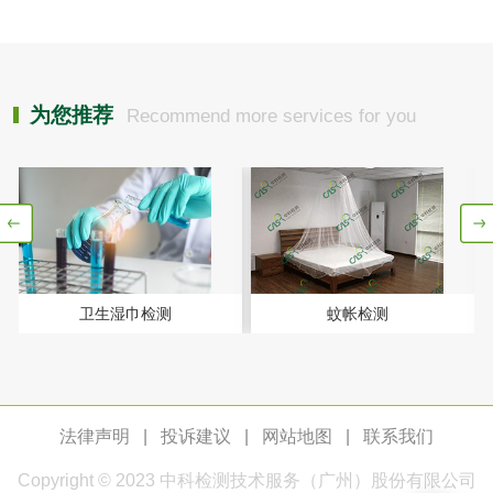
性试验
应试验
皮肤光变态反应试
验
日化产品
为您推荐
Recommend more services for you
洗衣液检测
洗涤剂检测
花露水检测
蚊香液检测
清洗剂检测
日化产品毒理检测
卫生湿巾检测
蚊帐检测
洗手液检测
法律声明
|
投诉建议
|
网站地图
|
联系我们
水处理剂
Copyright © 2023
中科检测
技术服务（广州）股份有限公司