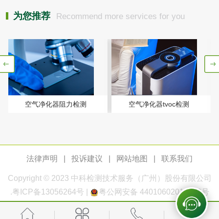
玻璃画颜料检测
儿童水粉画颜料检
为您推荐
Recommend more services for you
测
水性印刷油墨检测
油品
油品检测
润滑油检测
空气净化器阻力检测
空气净化器tvoc检测
生物柴油检测
生物质燃料检测
防冻液检测
润滑油运动粘度检
法律声明
|
投诉建议
|
网站地图
|
联系我们
测
齿轮油检测
Copyright © 2023
中科检测
技术服务（广州）股份有限公司
.
粤ICP备13056264号
|
粤公网安备 44010602011168号