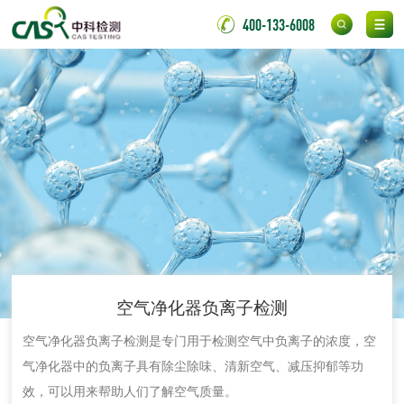
400-133-6008
消毒产品
成分分析配方研发
驱蚊检测
防霉检测
霉菌污染分析
消毒产品备案
防螨除螨检测
微生物检测
化妆品
空气净化器负离子检测
空气净化器负离子检测是专门用于检测空气中负离子的浓度，空
化妆品毒理试验
化妆品毒理测试
气净化器中的负离子具有除尘除味、清新空气、减压抑郁等功
效，可以用来帮助人们了解空气质量。
化妆品眼刺激试验
化妆品皮肤刺激试