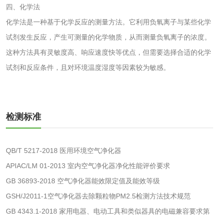
脱硫脱硝活性炭检
煤质活性炭检测
四、化学法
测
化学法是一种基于化学反应的测量方法。它利用负氧离子与某些化学
电厂水处理活性炭
木质活性炭检测
试剂发生反应，产生可测量的化学物质，从而测量负氧离子的浓度。
检测
这种方法具有灵敏度高、响应速度快等优点，但需要选择合适的化学
木质净水用活性炭
试剂和反应条件，且对环境温度湿度等因素较为敏感。
检测
农药肥料
肥料检测
微生物肥料检测
检测标准
化肥检测
微生物菌剂检测
QB/T 5217-2018 医用环境空气净化器
APIAC/LM 01-2013 室内空气净化器净化性能评价要求
有机肥检测
钾肥检测
GB 36893-2018 空气净化器能效限定值及能效等级
磷酸肥料检测
GSH/J2011-1空气净化器去除颗粒物PM2.5检测方法技术规范
GB 4343.1-2018 家用电器、电动工具和类似器具的电磁兼容要求第