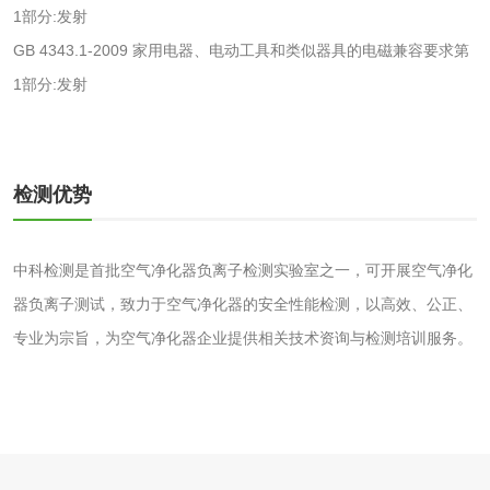
化工试剂
1部分:发射
GB 4343.1-2009 家用电器、电动工具和类似器具的电磁兼容要求第
乳酸钠检测
消泡剂检测
1部分:发射
化工助剂检测
涂料助剂检测
检测优势
化工原料检测
化学品检测
工业用氯化铵检测
中科检测是首批空气净化器负离子检测实验室之一，可开展
空气净化
器负离子
测试，致力于空气净化器的安全性能检测，以高效、公正、
颜料油墨
专业为宗旨，为空气净化器企业提供相关技术资询与检测培训服务。
油墨检测
凹版油墨和柔印油
墨检测
陶瓷颜料检测
油墨成分分析