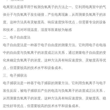
电离室法是最早用于检测负氧离子的方法之一。它利用电离室中的气
水处理剂
体分子与负氧离子发生碰撞，产生电离现象，从而测量负氧离子的浓
度。这种方法具有灵敏度高、响应速度快等优点，但需要专业的设备
水处理药剂检测
聚丙烯酰胺检测
和技术，且对环境温度、湿度等医素较为敏感
二、电子自由度法
工业乳状氢氧化钙
铝酸钙检测
电子自由度法是一种基于电子自由度的测量方法。它利用电子在电场
检测
中的自由度与负氧离子的浓度成正比关系，通过测量电子自由度的变
三氯异氰尿酸检测
磷酸二氢铵检测
化来确定负氧离子的浓度。这种方法具有响应速度快、灵敏度高等优
点，但需要较高的技术水平和设备成本。
碳酸钙检测
三、电子捕获法
电子捕获法是一种基于电子捕获的测量方法。它利用负氧离子与电子
活性炭
发生反应，被电子捕获后产生的电流与负氧离子的农度成正比关系，
活性炭检测
煤质颗粒活性炭检
从而测量负氧离子的浓度。这种方法具有响应速度快、灵敏度高、稳
定性好等优点，但需要较高的技术水平和设备成本。
测