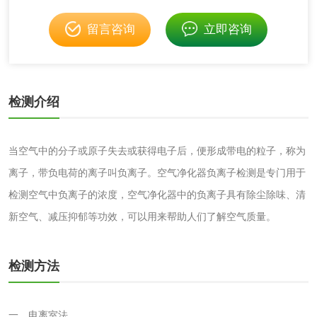
验
留言咨询
立即咨询
化妆品急性经口毒
化妆品皮肤变态反
性试验
应试验
皮肤光变态反应试
检测介绍
验
日化产品
当空气中的分子或原子失去或获得电子后，便形成带电的粒子，称为
洗衣液检测
洗涤剂检测
离子，带负电荷的离子叫负离子。空气净化器负离子检测是专门用于
检测空气中负离子的浓度，空气净化器中的负离子具有除尘除味、清
花露水检测
蚊香液检测
新空气、减压抑郁等功效，可以用来帮助人们了解空气质量。
清洗剂检测
日化产品毒理检测
检测方法
洗手液检测
一、电离室法